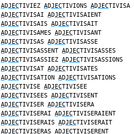
A
D
JEC
TIVIEZ
A
D
JEC
TIVIONS
A
D
JEC
TIVISA
A
D
JEC
TIVISAI
A
D
JEC
TIVISAIENT
A
D
JEC
TIVISAIS
A
D
JEC
TIVISAIT
A
D
JEC
TIVISAMES
A
D
JEC
TIVISANT
A
D
JEC
TIVISAS
A
D
JEC
TIVISASSE
A
D
JEC
TIVISASSENT
A
D
JEC
TIVISASSES
A
D
JEC
TIVISASSIEZ
A
D
JEC
TIVISASSIONS
A
D
JEC
TIVISAT
A
D
JEC
TIVISATES
A
D
JEC
TIVISATION
A
D
JEC
TIVISATIONS
A
D
JEC
TIVISE
A
D
JEC
TIVISEE
A
D
JEC
TIVISEES
A
D
JEC
TIVISENT
A
D
JEC
TIVISER
A
D
JEC
TIVISERA
A
D
JEC
TIVISERAI
A
D
JEC
TIVISERAIENT
A
D
JEC
TIVISERAIS
A
D
JEC
TIVISERAIT
A
D
JEC
TIVISERAS
A
D
JEC
TIVISERENT