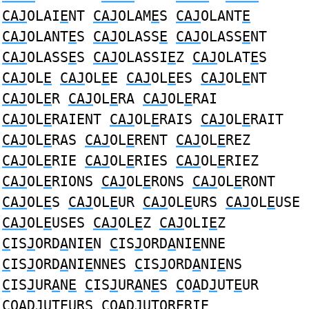
CAJ
OLAI
E
NT
CAJ
OLAM
E
S
CAJ
OLANT
E
CAJ
OLANT
E
S
CAJ
OLASS
E
CAJ
OLASS
E
NT
CAJ
OLASS
E
S
CAJ
OLASSI
E
Z
CAJ
OLAT
E
S
CAJ
OL
E
CAJ
OL
E
E
CAJ
OL
E
ES
CAJ
OL
E
NT
CAJ
OL
E
R
CAJ
OL
E
RA
CAJ
OL
E
RAI
CAJ
OL
E
RAIENT
CAJ
OL
E
RAIS
CAJ
OL
E
RAIT
CAJ
OL
E
RAS
CAJ
OL
E
RENT
CAJ
OL
E
REZ
CAJ
OL
E
RIE
CAJ
OL
E
RIES
CAJ
OL
E
RIEZ
CAJ
OL
E
RIONS
CAJ
OL
E
RONS
CAJ
OL
E
RONT
CAJ
OL
E
S
CAJ
OL
E
UR
CAJ
OL
E
URS
CAJ
OL
E
USE
CAJ
OL
E
USES
CAJ
OL
E
Z
CAJ
OLI
E
Z
C
IS
J
ORD
A
NI
E
N
C
IS
J
ORD
A
NI
E
NNE
C
IS
J
ORD
A
NI
E
NNES
C
IS
J
ORD
A
NI
E
NS
C
IS
J
UR
A
N
E
C
IS
J
UR
A
N
E
S
C
O
A
D
J
UT
E
UR
C
O
A
D
J
UT
E
URS
C
O
A
D
J
UTOR
E
RIE