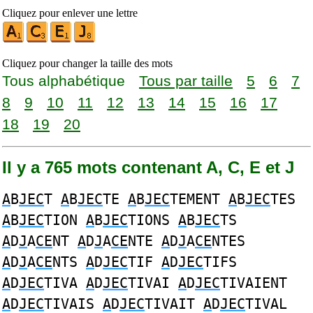
Cliquez pour enlever une lettre
Cliquez pour changer la taille des mots
Tous alphabétique
Tous par taille
5
6
7
8
9
10
11
12
13
14
15
16
17
18
19
20
Il y a 765 mots contenant A, C, E et J
A
B
JEC
T
A
B
JEC
TE
A
B
JEC
TEMENT
A
B
JEC
TES
A
B
JEC
TION
A
B
JEC
TIONS
A
B
JEC
TS
A
D
J
A
CE
NT
A
D
J
A
CE
NTE
A
D
J
A
CE
NTES
A
D
J
A
CE
NTS
A
D
JEC
TIF
A
D
JEC
TIFS
A
D
JEC
TIVA
A
D
JEC
TIVAI
A
D
JEC
TIVAIENT
A
D
JEC
TIVAIS
A
D
JEC
TIVAIT
A
D
JEC
TIVAL