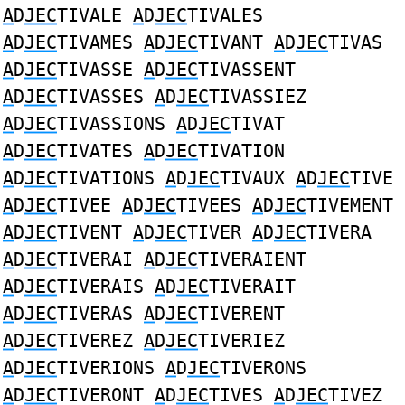
A
D
JEC
TIVALE
A
D
JEC
TIVALES
A
D
JEC
TIVAMES
A
D
JEC
TIVANT
A
D
JEC
TIVAS
A
D
JEC
TIVASSE
A
D
JEC
TIVASSENT
A
D
JEC
TIVASSES
A
D
JEC
TIVASSIEZ
A
D
JEC
TIVASSIONS
A
D
JEC
TIVAT
A
D
JEC
TIVATES
A
D
JEC
TIVATION
A
D
JEC
TIVATIONS
A
D
JEC
TIVAUX
A
D
JEC
TIVE
A
D
JEC
TIVEE
A
D
JEC
TIVEES
A
D
JEC
TIVEMENT
A
D
JEC
TIVENT
A
D
JEC
TIVER
A
D
JEC
TIVERA
A
D
JEC
TIVERAI
A
D
JEC
TIVERAIENT
A
D
JEC
TIVERAIS
A
D
JEC
TIVERAIT
A
D
JEC
TIVERAS
A
D
JEC
TIVERENT
A
D
JEC
TIVEREZ
A
D
JEC
TIVERIEZ
A
D
JEC
TIVERIONS
A
D
JEC
TIVERONS
A
D
JEC
TIVERONT
A
D
JEC
TIVES
A
D
JEC
TIVEZ