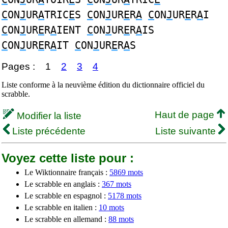
C
ON
J
UR
A
TRIC
E
S
C
ON
J
UR
E
R
A
C
ON
J
UR
E
R
A
I
C
ON
J
UR
E
R
A
IENT
C
ON
J
UR
E
R
A
IS
C
ON
J
UR
E
R
A
IT
C
ON
J
UR
E
R
A
S
Pages :
1
2
3
4
Liste conforme à la neuvième édition du dictionnaire officiel du
scrabble.
Haut de page
Modifier la liste
Liste précédente
Liste suivante
Voyez cette liste pour :
Le Wiktionnaire français :
5869 mots
Le scrabble en anglais :
367 mots
Le scrabble en espagnol :
5178 mots
Le scrabble en italien :
10 mots
Le scrabble en allemand :
88 mots