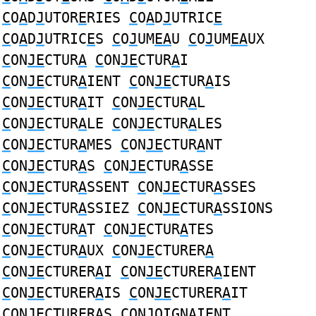
C
O
A
D
J
UTOR
E
RIES
C
O
A
D
J
UTRIC
E
C
O
A
D
J
UTRIC
E
S
C
O
J
UM
EA
U
C
O
J
UM
EA
UX
C
ON
JE
CTUR
A
C
ON
JE
CTUR
A
I
C
ON
JE
CTUR
A
IENT
C
ON
JE
CTUR
A
IS
C
ON
JE
CTUR
A
IT
C
ON
JE
CTUR
A
L
C
ON
JE
CTUR
A
LE
C
ON
JE
CTUR
A
LES
C
ON
JE
CTUR
A
MES
C
ON
JE
CTUR
A
NT
C
ON
JE
CTUR
A
S
C
ON
JE
CTUR
A
SSE
C
ON
JE
CTUR
A
SSENT
C
ON
JE
CTUR
A
SSES
C
ON
JE
CTUR
A
SSIEZ
C
ON
JE
CTUR
A
SSIONS
C
ON
JE
CTUR
A
T
C
ON
JE
CTUR
A
TES
C
ON
JE
CTUR
A
UX
C
ON
JE
CTURER
A
C
ON
JE
CTURER
A
I
C
ON
JE
CTURER
A
IENT
C
ON
JE
CTURER
A
IS
C
ON
JE
CTURER
A
IT
C
ON
JE
CTURER
A
S
C
ON
J
OIGN
A
I
E
NT