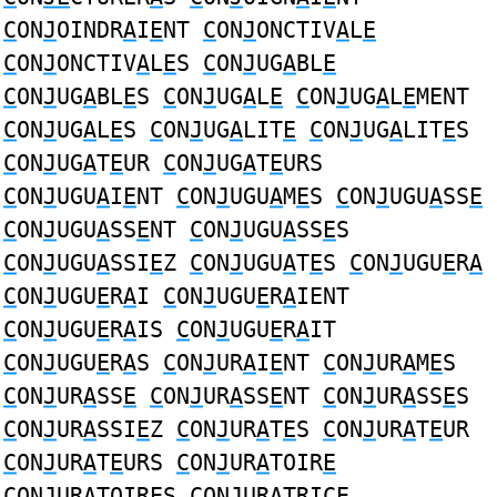
C
ON
J
OINDR
A
I
E
NT
C
ON
J
ONCTIV
A
L
E
C
ON
J
ONCTIV
A
L
E
S
C
ON
J
UG
A
BL
E
C
ON
J
UG
A
BL
E
S
C
ON
J
UG
A
L
E
C
ON
J
UG
A
L
E
MENT
C
ON
J
UG
A
L
E
S
C
ON
J
UG
A
LIT
E
C
ON
J
UG
A
LIT
E
S
C
ON
J
UG
A
T
E
UR
C
ON
J
UG
A
T
E
URS
C
ON
J
UGU
A
I
E
NT
C
ON
J
UGU
A
M
E
S
C
ON
J
UGU
A
SS
E
C
ON
J
UGU
A
SS
E
NT
C
ON
J
UGU
A
SS
E
S
C
ON
J
UGU
A
SSI
E
Z
C
ON
J
UGU
A
T
E
S
C
ON
J
UGU
E
R
A
C
ON
J
UGU
E
R
A
I
C
ON
J
UGU
E
R
A
IENT
C
ON
J
UGU
E
R
A
IS
C
ON
J
UGU
E
R
A
IT
C
ON
J
UGU
E
R
A
S
C
ON
J
UR
A
I
E
NT
C
ON
J
UR
A
M
E
S
C
ON
J
UR
A
SS
E
C
ON
J
UR
A
SS
E
NT
C
ON
J
UR
A
SS
E
S
C
ON
J
UR
A
SSI
E
Z
C
ON
J
UR
A
T
E
S
C
ON
J
UR
A
T
E
UR
C
ON
J
UR
A
T
E
URS
C
ON
J
UR
A
TOIR
E
C
ON
J
UR
A
TOIR
E
S
C
ON
J
UR
A
TRIC
E