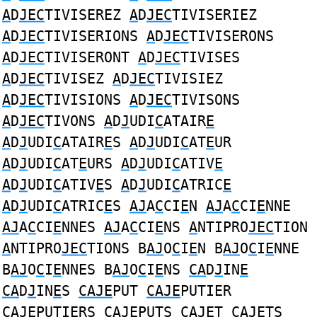
A
D
JEC
TIVISEREZ
A
D
JEC
TIVISERIEZ
A
D
JEC
TIVISERIONS
A
D
JEC
TIVISERONS
A
D
JEC
TIVISERONT
A
D
JEC
TIVISES
A
D
JEC
TIVISEZ
A
D
JEC
TIVISIEZ
A
D
JEC
TIVISIONS
A
D
JEC
TIVISONS
A
D
JEC
TIVONS
A
D
J
UDI
C
ATAIR
E
A
D
J
UDI
C
ATAIR
E
S
A
D
J
UDI
C
AT
E
UR
A
D
J
UDI
C
AT
E
URS
A
D
J
UDI
C
ATIV
E
A
D
J
UDI
C
ATIV
E
S
A
D
J
UDI
C
ATRIC
E
A
D
J
UDI
C
ATRIC
E
S
AJ
A
C
CI
E
N
AJ
A
C
CI
E
NNE
AJ
A
C
CI
E
NNES
AJ
A
C
CI
E
NS
A
NTIPRO
JEC
TION
A
NTIPRO
JEC
TIONS B
AJ
O
C
I
E
N B
AJ
O
C
I
E
NNE
B
AJ
O
C
I
E
NNES B
AJ
O
C
I
E
NS
CA
D
J
IN
E
CA
D
J
IN
E
S
CAJE
PUT
CAJE
PUTIER
CAJE
PUTIERS
CAJE
PUTS
CAJE
T
CAJE
TS