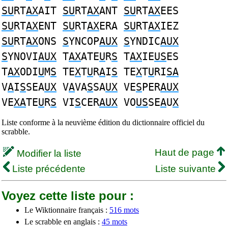
SU
RT
AX
AIT
SU
RT
AX
ANT
SU
RT
AX
EES
SU
RT
AX
ENT
SU
RT
AX
ERA
SU
RT
AX
IEZ
SU
RT
AX
ONS
S
YNCOP
AUX
S
YNDIC
AUX
S
YNOVI
AUX
T
AX
ATE
U
R
S
T
AX
IE
US
ES
T
AX
ODI
U
M
S
TE
X
T
U
R
A
I
S
TE
X
T
U
RI
SA
V
A
I
S
SEA
UX
V
A
VA
S
SA
UX
VE
S
PER
AUX
VE
XA
TE
U
R
S
VI
S
CER
AUX
VO
US
SE
A
U
X
Liste conforme à la neuvième édition du dictionnaire officiel du
scrabble.
Haut de page
Modifier la liste
Liste précédente
Liste suivante
Voyez cette liste pour :
Le Wiktionnaire français :
516 mots
Le scrabble en anglais :
45 mots