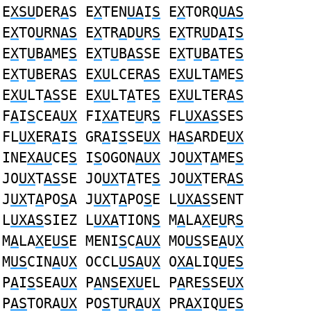
E
XSU
DER
A
S E
X
TEN
UA
I
S
E
X
TORQ
UAS
E
X
TO
U
RN
AS
E
X
TR
A
D
U
R
S
E
X
TR
U
D
A
I
S
E
X
T
U
B
A
ME
S
E
X
T
U
B
AS
SE E
X
T
U
B
A
TE
S
E
X
T
U
BER
AS
E
XU
LCER
AS
E
XU
LT
A
ME
S
E
XU
LT
AS
SE E
XU
LT
A
TE
S
E
XU
LTER
AS
F
A
I
S
CEA
UX
FI
XA
TE
U
R
S
FL
UXAS
SES
FL
UX
ER
A
I
S
GR
A
I
S
SE
UX
H
AS
ARDE
UX
INE
XAU
CE
S
I
S
OGON
AUX
JO
UX
T
A
ME
S
JO
UX
T
AS
SE JO
UX
T
A
TE
S
JO
UX
TER
AS
J
UX
T
A
PO
S
A J
UX
T
A
PO
S
E L
UXAS
SENT
L
UXAS
SIEZ L
UXA
TION
S
M
A
LA
X
E
U
R
S
M
A
LA
X
E
US
E MENI
S
C
AUX
MO
US
SE
A
U
X
M
US
CIN
A
U
X
OCCL
USA
U
X
O
XA
LIQ
U
E
S
P
A
I
S
SEA
UX
P
A
N
S
E
XU
EL P
A
RE
S
SE
UX
P
AS
TORA
UX
PO
S
T
U
R
A
U
X
PR
AX
IQ
U
E
S