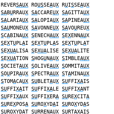
REVER
SAUX
RO
US
SE
A
U
X
R
U
I
S
SE
A
U
X
SA
B
U
RRAU
X
SA
CCARE
UX
SA
GITTA
UX
SA
LARIA
UX
SA
LOPIA
UX
SA
PINEA
UX
SAU
MONEU
X
SA
VONNE
UX
SA
VO
U
REU
X
S
C
A
BINA
UX
S
ENECH
AUX
S
E
X
ENN
AU
X
S
E
X
T
U
PL
A
I
S
E
X
T
U
PL
A
S
S
E
X
T
U
PL
A
T
S
E
XUA
LISA
S
E
XUA
LISE
S
E
XUA
LITE
S
E
XUA
TION
S
HOG
U
N
A
U
X
S
IMBLE
AUX
S
OCIET
AUX
S
OLIVE
AUX
S
OMMIT
AUX
S
O
U
PIR
A
U
X
S
PECTR
AUX
S
T
A
MINA
UX
S
TOM
A
CA
UX
SU
BLET
A
U
X
SU
FFI
XA
IS
SU
FFI
XA
IT
SU
FFI
XA
LE
SU
FFI
XA
NT
SU
FFI
XA
UX
SU
FFI
X
ER
A
SU
RE
X
CIT
A
SU
RE
X
POS
A
SU
RO
X
YD
A
I
SU
RO
X
YD
A
S
SU
RO
X
YD
A
T
SU
RREN
A
U
X
SU
RT
AX
AIS