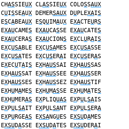
CH
AS
SIE
UX
CL
AS
SIE
UX
COLO
S
S
AUX
C
U
I
S
SE
A
U
X
DEMER
SAUX
D
U
PLE
XA
I
S
E
S
C
A
BEA
UX
E
S
Q
U
IM
A
U
X
E
XA
CTE
U
R
S
E
XAU
CAME
S
E
XAU
CA
S
SE E
XAU
CATE
S
E
XAU
CERA
S
E
XAU
CION
S
E
X
CL
U
R
A
I
S
E
X
C
USA
BLE E
X
C
USA
MES E
X
C
USA
SSE
E
X
C
USA
TES E
X
C
US
ER
A
I E
X
C
US
ER
A
S
E
X
EC
U
T
A
I
S
E
X
H
AUS
SAI E
X
H
AUS
SAS
E
X
H
AUS
SAT E
X
H
AUS
SEE E
X
H
AUS
SER
E
X
H
AUS
SES E
X
H
AUS
SEZ E
X
H
AUS
TIF
E
X
H
U
M
A
ME
S
E
X
H
U
M
AS
SE E
X
H
U
M
A
TE
S
E
X
H
U
MER
AS
E
X
PLIQ
UAS
E
X
P
U
L
SA
IS
E
X
P
U
L
SA
IT E
X
P
U
L
SA
NT E
X
P
U
L
S
ER
A
E
X
P
U
RGE
AS
E
XSA
NG
U
ES E
XSU
D
A
MES
E
XSU
D
A
SSE E
XSU
D
A
TES E
XSU
DER
A
I