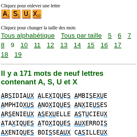
Cliquez pour enlever une lettre
Cliquez pour changer la taille des mots
Tous alphabétique
Tous par taille
5
6
7
8
9
10
11
12
13
14
15
16
17
18
19
Il y a 171 mots de neuf lettres
contenant A, S, U et X
A
B
S
IDIA
UX
A
LE
X
IQ
U
E
S
A
MBI
S
E
XU
E
A
MPHIO
XUS
A
NO
X
IQ
U
E
S
A
N
X
IE
US
ES
A
R
S
ENIE
UX
AS
E
XU
ELLE
AS
T
U
CIEU
X
A
TA
X
IQ
U
E
S
A
TO
X
IQ
U
E
S
AUX
ERROI
S
AX
ENIQ
U
E
S
BOI
S
SE
AUX
C
AS
ILLE
UX