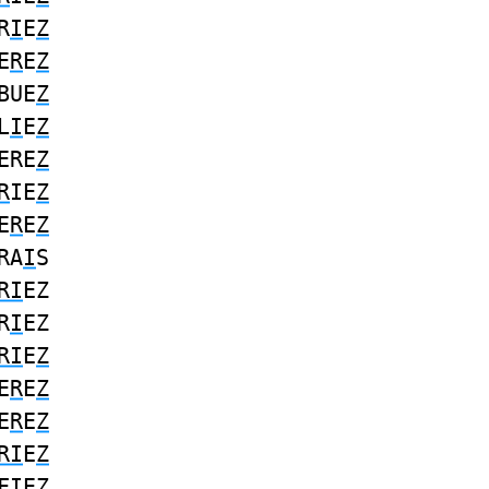
R
I
E
Z
E
R
E
Z
BUE
Z
L
I
E
Z
ERE
Z
R
IE
Z
E
R
E
Z
RA
I
S
RI
EZ
R
I
EZ
RI
E
Z
E
R
E
Z
E
R
E
Z
RI
E
Z
FIE
Z