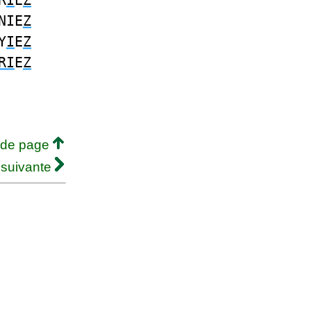
R
I
E
Z
NIE
Z
Y
I
E
Z
RI
E
Z
 de page
 suivante