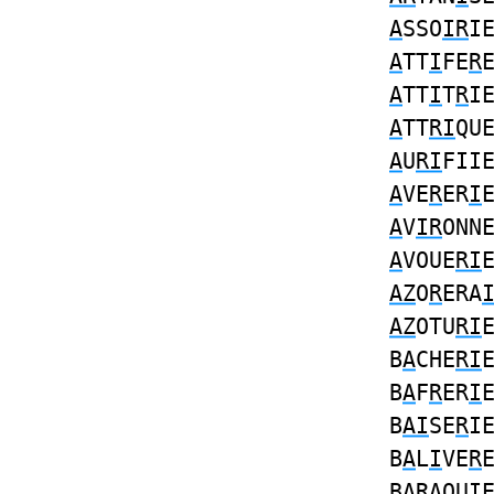
A
SSO
IR
I
A
TT
I
FE
R
A
TT
I
T
R
I
A
TT
RI
QU
A
U
RI
FII
A
VE
R
ER
I
A
V
IR
ONN
A
VOUE
RI
AZ
O
R
ERA
AZ
OTU
RI
B
A
CHE
RI
B
A
F
R
ER
I
B
AI
SE
R
I
B
A
L
I
VE
R
B
AR
AQU
I