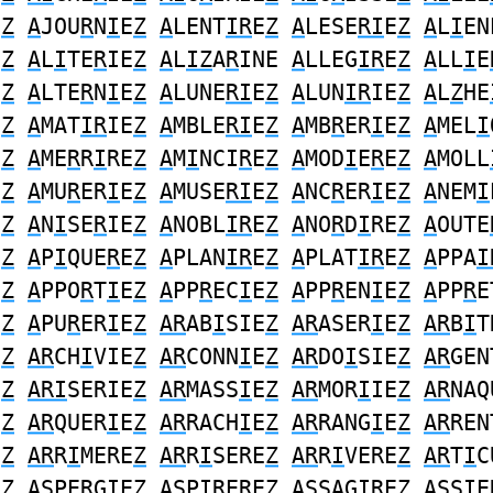
E
Z
A
JOU
R
N
I
E
Z
A
LENT
IR
E
Z
A
LESE
RI
E
Z
A
L
I
EN
E
Z
A
L
I
TE
R
IE
Z
A
L
IZ
A
R
INE
A
LLEG
IR
E
Z
A
LL
I
E
E
Z
A
LTE
R
N
I
E
Z
A
LUNE
RI
E
Z
A
LUN
IR
IE
Z
A
L
Z
HE
E
Z
A
MAT
IR
IE
Z
A
MBLE
RI
E
Z
A
MB
R
ER
I
E
Z
A
MEL
I
E
Z
A
ME
R
R
I
RE
Z
A
M
I
NCI
R
E
Z
A
MOD
I
E
R
E
Z
A
MOLL
E
Z
A
MU
R
ER
I
E
Z
A
MUSE
RI
E
Z
A
NC
R
ER
I
E
Z
A
NEM
I
E
Z
A
N
I
SE
R
IE
Z
A
NOBL
IR
E
Z
A
NO
R
D
I
RE
Z
A
OUTE
E
Z
A
P
I
QUE
R
E
Z
A
PLAN
IR
E
Z
A
PLAT
IR
E
Z
A
PPA
I
E
Z
A
PPO
R
T
I
E
Z
A
PP
R
EC
I
E
Z
A
PP
R
EN
I
E
Z
A
PP
R
E
E
Z
A
PU
R
ER
I
E
Z
AR
AB
I
SIE
Z
AR
ASER
I
E
Z
AR
B
I
T
E
Z
AR
CH
I
VIE
Z
AR
CONN
I
E
Z
AR
DO
I
SIE
Z
AR
GEN
E
Z
ARI
SERIE
Z
AR
MASS
I
E
Z
AR
MOR
I
IE
Z
AR
NAQ
E
Z
AR
QUER
I
E
Z
AR
RACH
I
E
Z
AR
RANG
I
E
Z
AR
REN
E
Z
AR
R
I
MERE
Z
AR
R
I
SERE
Z
AR
R
I
VERE
Z
AR
T
I
C
E
Z
A
SPE
R
G
I
E
Z
A
SP
IR
ERE
Z
A
SSAG
IR
E
Z
A
SS
I
E