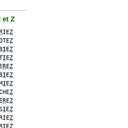
 et Z
R
IE
Z
OTE
Z
B
I
E
Z
T
I
E
Z
E
R
E
Z
B
I
E
Z
M
I
E
Z
CHE
Z
E
R
E
Z
S
I
E
Z
RIE
Z
R
IE
Z