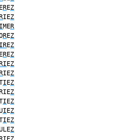
E
R
E
Z
R
IE
Z
I
ME
R
O
R
E
Z
IR
E
Z
E
R
E
Z
RI
E
Z
R
IE
Z
T
I
E
Z
RIE
Z
T
I
E
Z
U
I
E
Z
T
I
E
Z
ULE
Z
R
IE
Z