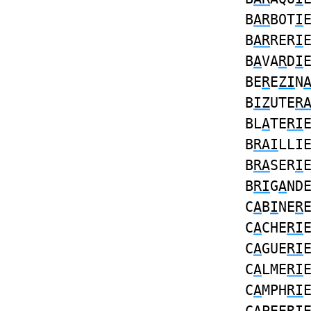
B
AR
BOT
I
B
AR
RER
I
B
A
VA
R
D
I
BE
R
E
ZI
N
B
IZ
UTE
R
BL
A
TE
RI
B
RAI
LLI
B
RA
SER
I
B
RI
G
A
ND
C
A
B
I
NE
R
C
A
CHE
RI
C
A
GUE
RI
C
A
LME
RI
C
A
MPH
RI