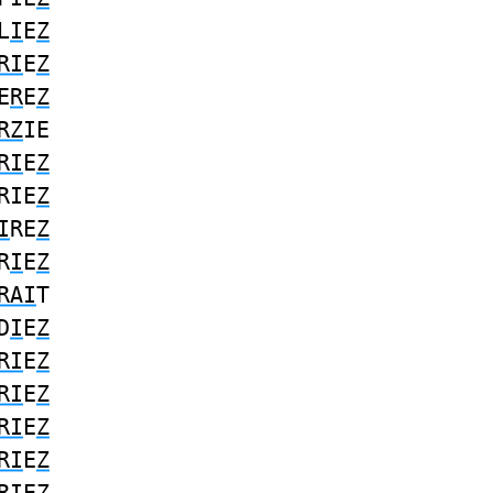
L
I
E
Z
RI
E
Z
E
R
E
Z
RZ
IE
RI
E
Z
RIE
Z
I
RE
Z
R
I
E
Z
RAI
T
D
I
E
Z
RI
E
Z
RI
E
Z
RI
E
Z
RI
E
Z