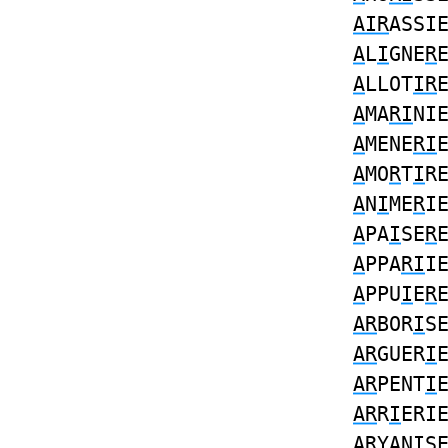
AIR
ASSI
A
L
I
GNE
R
A
LLOT
IR
A
MA
RI
NI
A
MENE
RI
A
MO
R
T
I
R
A
N
I
ME
R
I
A
PA
I
SE
R
A
PPA
RI
I
A
PPU
I
E
R
AR
BOR
I
S
AR
GUER
I
AR
PENT
I
AR
R
I
ERI
AR
YAN
I
S