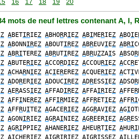
15
16
17
18
19
20
084 mots de neuf lettres contenant A, I, R
E
Z
A
BET
IR
IE
Z
A
BHO
R
R
I
E
Z
A
B
I
ME
R
IE
Z
A
BO
I
E
E
Z
A
BONN
IR
E
Z
A
BOUT
IR
E
Z
A
B
R
EUV
I
E
Z
A
B
RI
C
E
Z
A
B
RI
TERE
Z
A
B
R
UT
I
RE
Z
A
B
R
U
Z
ZA
I
S
A
BSO
R
E
Z
A
BUTE
RI
E
Z
A
CCO
R
D
I
E
Z
A
CCOU
RI
E
Z
A
CC
R
E
E
Z
A
CHA
R
N
I
E
Z
A
C
I
E
R
ERE
Z
A
CQUE
RI
E
Z
A
CT
I
V
E
Z
A
DO
R
ER
I
E
Z
A
DOUC
IR
E
Z
A
D
R
ESS
I
E
Z
A
DSO
R
E
Z
A
E
R
ASS
I
E
Z
A
FFAD
IR
E
Z
A
FFA
IR
IE
Z
A
FFE
R
E
Z
A
FF
I
NE
R
E
Z
A
FF
IR
MIE
Z
A
FF
R
ET
I
E
Z
A
FF
RI
E
Z
A
FF
R
U
I
TE
Z
A
GACE
RI
E
Z
A
GG
R
AV
I
E
Z
A
G
I
OT
E
Z
A
GON
IR
IE
Z
A
G
R
A
I
NIE
Z
A
G
R
EER
I
E
Z
A
G
R
ES
E
Z
A
G
RI
PPIE
Z
A
HANE
RI
E
Z
A
HEU
R
T
I
E
Z
A
HU
RI
E
Z
AI
CHE
R
IE
Z
AI
G
R
IRIE
Z
AI
G
R
ISSE
Z
AI
LLE