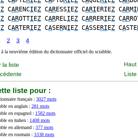
E
Z
C
A
PTE
RI
E
Z
C
A
PTU
RI
E
Z
C
A
QUE
RI
E
Z
C
AR
BU
E
Z
C
AR
ENC
I
E
Z
C
AR
ESS
I
E
Z
C
ARI
ERIE
Z
C
AR
M
I
E
Z
C
AR
OTT
I
E
Z
C
AR
REL
I
E
Z
C
AR
RER
I
E
Z
C
AR
RO
E
Z
C
AR
TER
I
E
Z
C
A
SE
R
N
I
E
Z
C
A
SSE
RI
E
Z
C
A
STE
1
2
3
4
à la neuvième édition du dictionnaire officiel du scrabble.
Haut
la liste
écédente
Liste
tte liste pour :
ionnaire français :
3027 mots
bble en anglais :
281 mots
bble en espagnol :
1582 mots
ble en italien :
1408 mots
bble en allemand :
377 mots
bble en roumain :
3338 mots