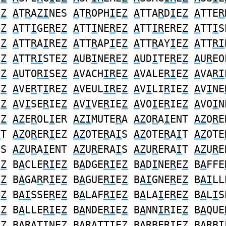
E
Z
A
T
R
A
ZI
NES
A
T
R
OPH
I
E
Z
A
TTA
R
D
I
E
Z
A
TTE
R
E
Z
A
TT
I
GE
R
E
Z
A
TT
I
NE
R
E
Z
A
TT
IR
ERE
Z
A
TT
I
S
E
Z
A
TT
R
A
I
RE
Z
A
TT
R
AP
I
E
Z
A
TT
R
AY
I
E
Z
A
TT
RI
E
Z
A
TT
RI
STE
Z
A
UB
I
NE
R
E
Z
A
UD
I
TE
R
E
Z
A
U
R
EO
E
Z
A
UTO
RI
SE
Z
A
VACH
IR
E
Z
A
VALE
RI
E
Z
A
VA
RI
E
Z
A
VE
R
T
I
RE
Z
A
VEUL
IR
E
Z
A
V
I
LI
R
IE
Z
A
V
I
NE
E
Z
A
V
I
SE
R
IE
Z
A
V
I
VE
R
IE
Z
A
VO
I
E
R
IE
Z
A
VO
I
N
E
Z
AZ
E
R
OL
I
ER
AZI
MUTE
R
A
AZ
O
R
A
I
ENT
AZ
O
R
E
I
T
AZ
O
R
ER
I
EZ
AZ
OTE
R
A
I
S
AZ
OTE
R
A
I
T
AZ
OTE
ES
AZ
U
R
A
I
ENT
AZ
U
R
ERA
I
S
AZ
U
R
ERA
I
T
AZ
U
R
E
E
Z
B
A
CLE
RI
E
Z
B
A
DGE
RI
E
Z
B
A
D
I
NE
R
E
Z
B
A
FFE
E
Z
B
A
GA
R
R
I
E
Z
B
A
GUE
RI
E
Z
B
AI
GNE
R
E
Z
B
AI
LL
E
Z
B
AI
SSE
R
E
Z
B
A
LAF
RI
E
Z
B
A
LA
I
E
R
E
Z
B
A
L
I
S
E
Z
B
A
LLE
RI
E
Z
B
A
NDE
RI
E
Z
B
A
NN
IR
IE
Z
B
A
QUE
E
Z
B
AR
AT
I
NE
Z
B
AR
ATT
I
E
Z
B
AR
BER
I
E
Z
B
AR
B
I