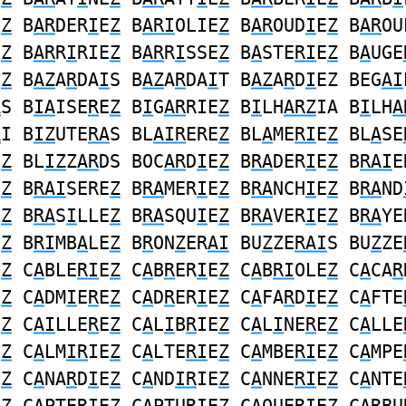
E
Z
B
AR
DER
I
E
Z
B
ARI
OLIE
Z
B
AR
OUD
I
E
Z
B
AR
OU
E
Z
B
AR
R
I
RIE
Z
B
AR
R
I
SSE
Z
B
A
STE
RI
E
Z
B
A
UGE
E
Z
B
AZ
A
R
DA
I
S B
AZ
A
R
DA
I
T B
AZ
A
R
D
I
EZ BEG
AI
A
S B
IA
ISE
R
E
Z
B
I
G
AR
RIE
Z
B
I
LH
ARZ
IA B
I
LH
A
A
I B
IZ
UTE
RA
S BL
AIR
ERE
Z
BL
A
ME
RI
E
Z
BL
A
SE
E
Z
BL
IZ
Z
AR
DS BOC
AR
D
I
E
Z
B
RA
DER
I
E
Z
B
RAI
E
E
Z
B
RAI
SERE
Z
B
RA
MER
I
E
Z
B
RA
NCH
I
E
Z
B
RA
ND
E
Z
B
RA
S
I
LLE
Z
B
RA
SQU
I
E
Z
B
RA
VER
I
E
Z
B
RA
YE
E
Z
B
RI
MB
A
LE
Z
B
R
ON
Z
ER
AI
BU
Z
ZE
RAI
S BU
Z
ZE
E
Z
C
A
BLE
RI
E
Z
C
A
B
R
ER
I
E
Z
C
A
B
RI
OLE
Z
C
A
CA
R
E
Z
C
A
DM
I
E
R
E
Z
C
A
D
R
ER
I
E
Z
C
A
FA
R
D
I
E
Z
C
A
FTE
E
Z
C
AI
LLE
R
E
Z
C
A
L
I
B
R
IE
Z
C
A
L
I
NE
R
E
Z
C
A
LLE
E
Z
C
A
LM
IR
IE
Z
C
A
LTE
RI
E
Z
C
A
MBE
RI
E
Z
C
A
MPE
E
Z
C
A
NA
R
D
I
E
Z
C
A
ND
IR
IE
Z
C
A
NNE
RI
E
Z
C
A
NTE