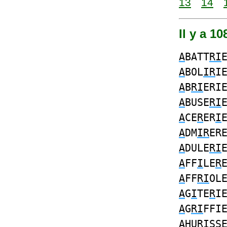
13
14
Il y a 1
A
BATT
RI
A
BOL
IR
I
A
B
RI
ERI
A
BUSE
RI
A
CE
R
ER
I
A
DM
IR
ER
A
DULE
RI
A
FF
I
LE
R
A
FF
RI
OL
A
G
I
TE
R
I
A
G
RI
FFI
A
HU
RI
SS