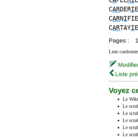
C
A
PEE
RI
C
AR
DER
I
C
AR
N
I
FI
C
AR
TAY
I
Pages :
Liste conforme 
Modifier 
Liste pr
Voyez ce
Le Wikt
Le scra
Le scra
Le scrab
Le scra
Le scra