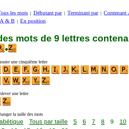
Tous les mots
Débutant par
Terminant par
Contenant
|
|
|
 A & B
En position
|
des mots de 9 lettres contena
•
jouter une cinquième lettre
lever une lettre
anger la taille des mots
abétique
Tous par taille
5
6
7
8
9
10