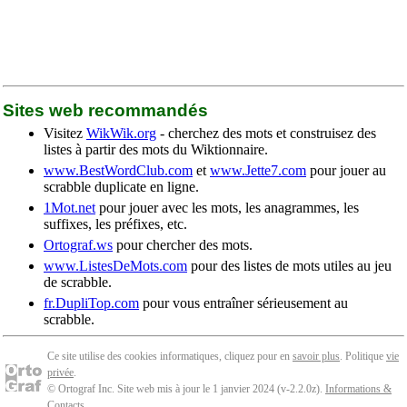
Sites web recommandés
Visitez
WikWik.org
- cherchez des mots et construisez des
listes à partir des mots du Wiktionnaire.
www.BestWordClub.com
et
www.Jette7.com
pour jouer au
scrabble duplicate en ligne.
1Mot.net
pour jouer avec les mots, les anagrammes, les
suffixes, les préfixes, etc.
Ortograf.ws
pour chercher des mots.
www.ListesDeMots.com
pour des listes de mots utiles au jeu
de scrabble.
fr.DupliTop.com
pour vous entraîner sérieusement au
scrabble.
Ce site utilise des cookies informatiques, cliquez pour en
savoir plus
. Politique
vie
privée
.
© Ortograf Inc. Site web mis à jour le 1 janvier 2024 (v-2.2.0
z
).
Informations &
Contacts
.