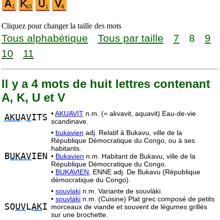
Cliquez pour changer la taille des mots
Tous alphabétique
Tous par taille
7
8
9
10
11
Il y a 4 mots de huit lettres contenant
A, K, U et V
•
AKUAVIT
n.m. (= akvavit, aquavit) Eau-de-vie
AKU
A
V
ITS
scandinave.
•
bukavien
adj. Relatif à Bukavu, ville de la
République Démocratique du Congo, ou à ses
habitants.
B
UKAV
IEN
•
Bukavien
n.m. Habitant de Bukavu, ville de la
République Démocratique du Congo.
•
BUKAVIEN,
ENNE adj. De Bukavu (République
démocratique du Congo).
•
souvlaki
n.m. Variante de souvláki.
•
souvláki
n.m. (Cuisine) Plat grec composé de petits
SO
UV
L
AK
I
morceaux de viande et souvent de légumes grillés
sur une brochette.