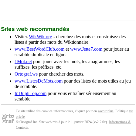
Sites web recommandés
Visitez
WikWik.org
- cherchez des mots et construisez des
listes à partir des mots du Wiktionnaire.
www.BestWordClub.com
et
www.Jette7.com
pour jouer au
scrabble duplicate en ligne.
1Mot.net
pour jouer avec les mots, les anagrammes, les
suffixes, les préfixes, etc.
Ortograf.ws
pour chercher des mots.
www.ListesDeMots.com
pour des listes de mots utiles au jeu
de scrabble.
fr.DupliTop.com
pour vous entraîner sérieusement au
scrabble.
Ce site utilise des cookies informatiques, cliquez pour en
savoir plus
. Politique
vie
privée
.
© Ortograf Inc. Site web mis à jour le 1 janvier 2024 (v-2.2.0
z
).
Informations &
Contacts
.