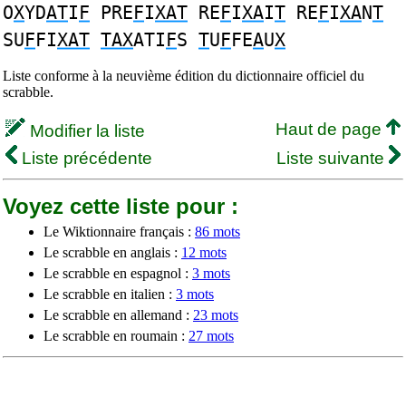
O
X
YD
AT
I
F
PRE
F
I
XAT
RE
F
I
XA
I
T
RE
F
I
XA
N
T
SU
F
FI
XAT
TAX
ATI
F
S
T
U
F
FE
A
U
X
Liste conforme à la neuvième édition du dictionnaire officiel du
scrabble.
Haut de page
Modifier la liste
Liste précédente
Liste suivante
Voyez cette liste pour :
Le Wiktionnaire français :
86 mots
Le scrabble en anglais :
12 mots
Le scrabble en espagnol :
3 mots
Le scrabble en italien :
3 mots
Le scrabble en allemand :
23 mots
Le scrabble en roumain :
27 mots