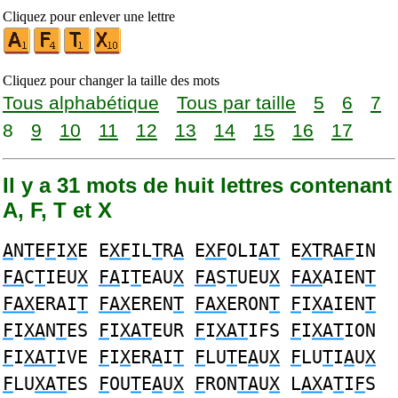
Cliquez pour enlever une lettre
Cliquez pour changer la taille des mots
Tous alphabétique
Tous par taille
5
6
7
8
9
10
11
12
13
14
15
16
17
Il y a 31 mots de huit lettres contenant
A, F, T et X
A
N
T
E
F
I
X
E E
XF
IL
T
R
A
E
XF
OLI
AT
E
XT
R
AF
IN
FA
C
T
IEU
X
FA
I
T
EAU
X
FA
S
T
UEU
X
FAX
AIEN
T
FAX
ERAI
T
FAX
EREN
T
FAX
ERON
T
F
I
XA
IEN
T
F
I
XA
N
T
ES
F
I
XAT
EUR
F
I
XAT
IFS
F
I
XAT
ION
F
I
XAT
IVE
F
I
X
ER
A
I
T
F
LU
T
E
A
U
X
F
LU
T
I
A
U
X
F
LU
XAT
ES
F
OU
T
E
A
U
X
F
RON
TA
U
X
L
AX
A
T
I
F
S