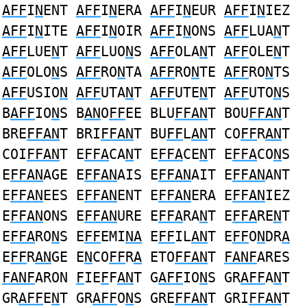
AFF
I
N
ENT
AFF
I
N
ERA
AFF
I
N
EUR
AFF
I
N
IEZ
AFF
I
N
ITE
AFF
I
N
OIR
AFF
I
N
ONS
AFF
LUA
N
T
AFF
LUE
N
T
AFF
LUO
N
S
AFF
OLA
N
T
AFF
OLE
N
T
AFF
OLO
N
S
AFF
RO
N
TA
AFF
RO
N
TE
AFF
RO
N
TS
AFF
USIO
N
AFF
UTA
N
T
AFF
UTE
N
T
AFF
UTO
N
S
B
AFF
IO
N
S B
AN
O
FF
EE BLU
FFAN
T BOU
FFAN
T
BRE
FFAN
T BRI
FFAN
T BU
FF
L
AN
T CO
FF
R
AN
T
COI
FFAN
T E
FFA
CA
N
T E
FFA
CE
N
T E
FFA
CO
N
S
E
FFAN
AGE E
FFAN
AIS E
FFAN
AIT E
FFAN
ANT
E
FFAN
EES E
FFAN
ENT E
FFAN
ERA E
FFAN
IEZ
E
FFAN
ONS E
FFAN
URE E
FFA
RA
N
T E
FFA
RE
N
T
E
FFA
RO
N
S E
FF
EMI
NA
E
FF
IL
AN
T E
FF
O
N
DR
A
E
FF
R
AN
GE E
N
CO
FF
R
A
ETO
FFAN
T
FANF
ARES
FANF
ARON
F
IE
F
F
AN
T G
AFF
IO
N
S GR
AFF
A
N
T
GR
AFF
E
N
T GR
AFF
O
N
S GRE
FFAN
T GRI
FFAN
T