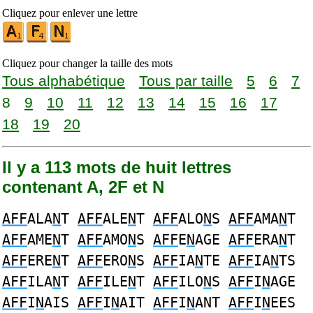
Cliquez pour enlever une lettre
Cliquez pour changer la taille des mots
Tous alphabétique
Tous par taille
5
6
7
8
9
10
11
12
13
14
15
16
17
18
19
20
Il y a 113 mots de huit lettres
contenant A, 2F et N
AFF
ALA
N
T
AFF
ALE
N
T
AFF
ALO
N
S
AFF
AMA
N
T
AFF
AME
N
T
AFF
AMO
N
S
AFF
E
N
AGE
AFF
ERA
N
T
AFF
ERE
N
T
AFF
ERO
N
S
AFF
IA
N
TE
AFF
IA
N
TS
AFF
ILA
N
T
AFF
ILE
N
T
AFF
ILO
N
S
AFF
I
N
AGE
AFF
I
N
AIS
AFF
I
N
AIT
AFF
I
N
ANT
AFF
I
N
EES