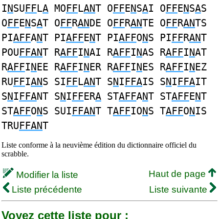
I
N
SU
FF
L
A
MO
FF
L
AN
T O
FF
E
N
S
A
I O
FF
E
N
S
A
S
O
FF
E
N
S
A
T O
FF
R
AN
DE O
FF
R
AN
TE O
FF
R
AN
TS
PI
AFF
A
N
T PI
AFF
E
N
T PI
AFF
O
N
S PI
FF
R
AN
T
POU
FFAN
T R
AFF
I
N
AI R
AFF
I
N
AS R
AFF
I
N
AT
R
AFF
I
N
EE R
AFF
I
N
ER R
AFF
I
N
ES R
AFF
I
N
EZ
RU
FF
I
AN
S SI
FF
L
AN
T S
N
I
FFA
IS S
N
I
FFA
IT
S
N
I
FFA
NT S
N
I
FF
ER
A
ST
AFF
A
N
T ST
AFF
E
N
T
ST
AFF
O
N
S SUI
FFAN
T T
AFF
IO
N
S T
AFF
O
N
IS
TRU
FFAN
T
Liste conforme à la neuvième édition du dictionnaire officiel du
scrabble.
Haut de page
Modifier la liste
Liste précédente
Liste suivante
Voyez cette liste pour :