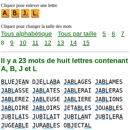
Cliquez pour enlever une lettre
Cliquez pour changer la taille des mots
Tous alphabétique
Tous par taille
5
6
7
8
9
10
11
12
13
14
15
Il y a 23 mots de huit lettres contenant
A, B, J et L
BL
UE
J
E
A
N D
J
E
L
L
AB
A
JABL
AGES
JABL
AMES
JABL
ASSE
JABL
ATES
JABL
ERAI
JABL
ERAS
JABL
EREZ
JABL
EUSE
JABL
IERE
JABL
IONS
JABL
OIRE
JABL
OIRS
J
ET
ABL
ES
J
OU
ABL
ES
J
U
B
I
LA
IS
J
U
B
I
LA
IT
J
U
B
I
LA
NT
J
U
B
I
L
ER
A
J
UGE
ABL
E
J
UR
ABL
ES O
BJ
ECT
AL