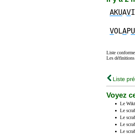
AKU
A
V
I
V
OL
A
P
U
Liste conforme 
Les définitions
Liste pr
Voyez ce
Le Wikt
Le scra
Le scra
Le scrab
Le scra