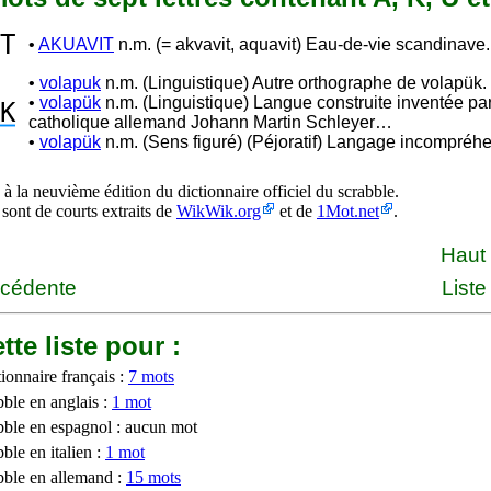
T
•
AKUAVIT
n.m. (= akvavit, aquavit) Eau-de-vie scandinave.
•
volapuk
n.m. (Linguistique) Autre orthographe de volapük.
•
volapük
n.m. (Linguistique) Langue construite inventée par
K
catholique allemand Johann Martin Schleyer…
•
volapük
n.m. (Sens figuré) (Péjoratif) Langage incompréhe
à la neuvième édition du dictionnaire officiel du scrabble.
 sont de courts extraits de
WikWik.org
et de
1Mot.net
.
Haut
écédente
Liste
tte liste pour :
ionnaire français :
7 mots
bble en anglais :
1 mot
bble en espagnol : aucun mot
ble en italien :
1 mot
bble en allemand :
15 mots