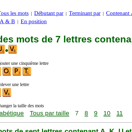
Tous les mots
Débutant par
Terminant par
Contenant
|
|
|
 A & B
En position
|
des mots de 7 lettres contena
•
jouter une cinquième lettre
lever une lettre
anger la taille des mots
abétique
Tous par taille
7
8
9
10
11
 mots de sept lettres contenant A, K, U e