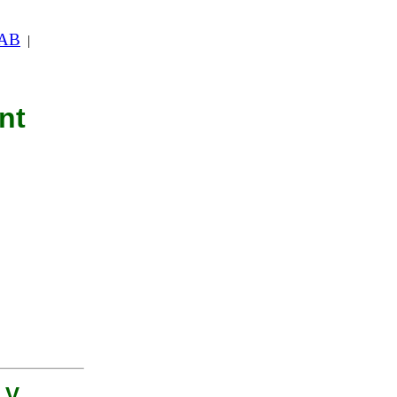
 AB
|
nt
t V