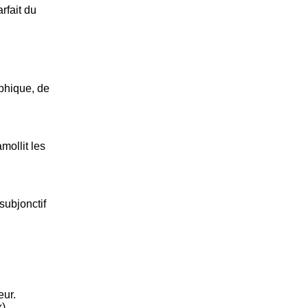
rfait du
aphique, de
mollit les
subjonctif
eur.
).