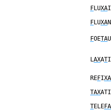
F
LU
XA
I
F
LU
XA
N
F
OE
TA
U
L
AX
A
T
I
RE
F
I
XA
TAX
ATI
T
ELE
FA