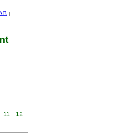
 AB
|
nt
11
12