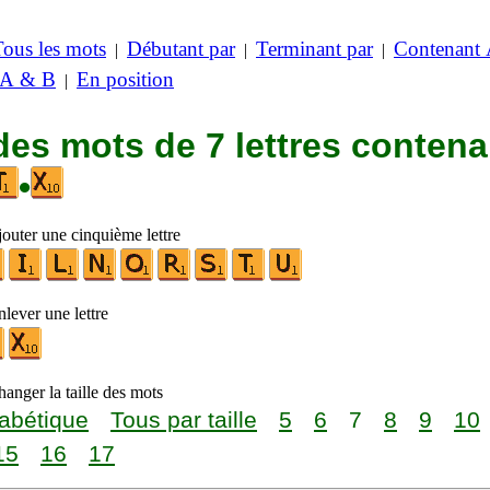
Tous les mots
Débutant par
Terminant par
Contenant
|
|
|
 A & B
En position
|
des mots de 7 lettres contena
•
jouter une cinquième lettre
lever une lettre
anger la taille des mots
abétique
Tous par taille
5
6
7
8
9
10
15
16
17