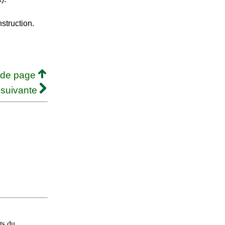
struction.
 de page
 suivante
ts du