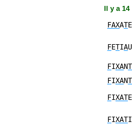
Il y a 1
FAX
A
T
E
F
E
T
I
A
U
F
I
XA
N
T
F
I
XA
N
T
F
I
XAT
E
F
I
XAT
I