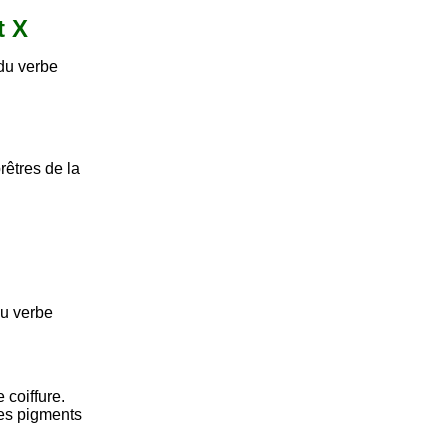
t X
du verbe
prêtres de la
du verbe
 coiffure.
les pigments