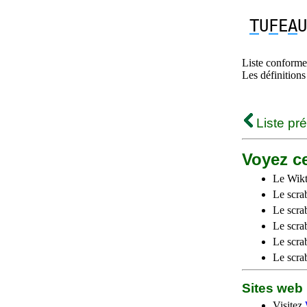
T
U
F
E
A
U
Liste conforme 
Les définitions
Liste pr
Voyez ce
Le Wikt
Le scra
Le scra
Le scrab
Le scra
Le scra
Sites we
Visitez