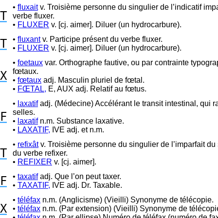
•
fluxait
v. Troisième personne du singulier de l’indicatif impa
T
verbe fluxer.
•
FLUXER
v. [cj. aimer]. Diluer (un hydrocarbure).
•
fluxant
v. Participe présent du verbe fluxer.
T
•
FLUXER
v. [cj. aimer]. Diluer (un hydrocarbure).
•
foetaux
var. Orthographe fautive, ou par contrainte typogr
fœtaux.
X
•
fœtaux
adj. Masculin pluriel de fœtal.
•
FŒTAL,
E, AUX adj. Relatif au fœtus.
•
laxatif
adj. (Médecine) Accélérant le transit intestinal, qui ra
selles.
F
•
laxatif
n.m. Substance laxative.
•
LAXATIF,
IVE adj. et n.m.
•
refixât
v. Troisième personne du singulier de l’imparfait du 
T
du verbe refixer.
•
REFIXER
v. [cj. aimer].
•
taxatif
adj. Que l’on peut taxer.
F
•
TAXATIF,
IVE adj. Dr. Taxable.
•
téléfax
n.m. (Anglicisme) (Vieilli) Synonyme de télécopie.
X
•
téléfax
n.m. (Par extension) (Vieilli) Synonyme de télécopi
•
téléfax
n.m. (Par ellipse) Numéro de téléfax (numéro de fax