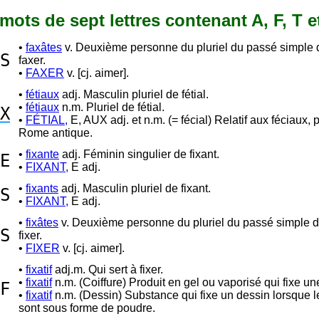
4 mots de sept lettres contenant A, F, T e
•
faxâtes
v. Deuxième personne du pluriel du passé simple 
S
faxer.
•
FAXER
v. [cj. aimer].
•
fétiaux
adj. Masculin pluriel de fétial.
•
fétiaux
n.m. Pluriel de fétial.
X
•
FÉTIAL,
E, AUX adj. et n.m. (= fécial) Relatif aux féciaux, 
Rome antique.
•
fixante
adj. Féminin singulier de fixant.
E
•
FIXANT,
E adj.
•
fixants
adj. Masculin pluriel de fixant.
S
•
FIXANT,
E adj.
•
fixâtes
v. Deuxième personne du pluriel du passé simple 
S
fixer.
•
FIXER
v. [cj. aimer].
•
fixatif
adj.m. Qui sert à fixer.
•
fixatif
n.m. (Coiffure) Produit en gel ou vaporisé qui fixe une
F
•
fixatif
n.m. (Dessin) Substance qui fixe un dessin lorsque 
sont sous forme de poudre.