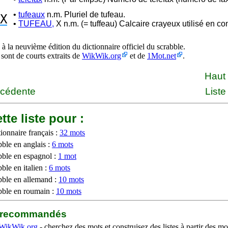
•
tufeaux
n.m. Pluriel de tufeau.
X
•
TUFEAU,
X n.m. (= tuffeau) Calcaire crayeux utilisé en con
à la neuvième édition du dictionnaire officiel du scrabble.
 sont de courts extraits de
WikWik.org
et de
1Mot.net
.
Haut
écédente
Liste
tte liste pour :
ionnaire français :
32 mots
bble en anglais :
6 mots
bble en espagnol :
1 mot
ble en italien :
6 mots
bble en allemand :
10 mots
bble en roumain :
10 mots
b recommandés
WikWik.org
- cherchez des mots et construisez des listes à partir des mo