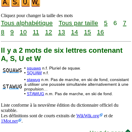
Cliquez pour changer la taille des mots
Tous alphabétique
Tous par taille
5
6
7
8
9
10
11
12
13
14
15
16
Il y a 2 mots de six lettres contenant
A, S, U et W
•
squaws
n.f. Pluriel de squaw.
S
Q
UAW
S
•
SQUAW
n.f.
•
stawug
n.m. Pas de marche, en ski de fond, consistant
à utiliser une poussée simultanée alternativement à une
S
T
AWU
G
propulsion…
•
STAWUG
n.m. Pas de marche, en ski de fond.
Liste conforme à la neuvième édition du dictionnaire officiel du
scrabble.
Les définitions sont de courts extraits de
WikWik.org
et de
1Mot.net
.