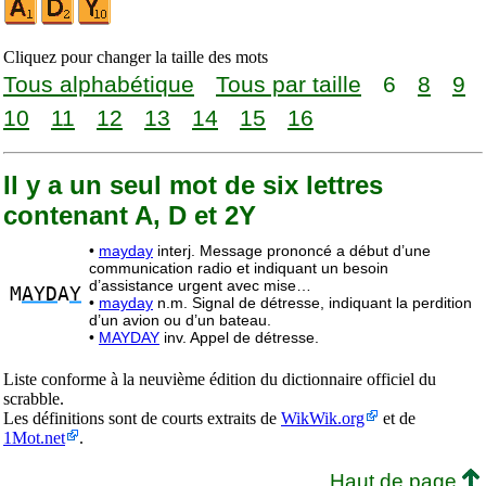
Cliquez pour changer la taille des mots
Tous alphabétique
Tous par taille
6
8
9
10
11
12
13
14
15
16
Il y a un seul mot de six lettres
contenant A, D et 2Y
•
mayday
interj. Message prononcé a début d’une
communication radio et indiquant un besoin
d’assistance urgent avec mise…
M
AYD
A
Y
•
mayday
n.m. Signal de détresse, indiquant la perdition
d’un avion ou d’un bateau.
•
MAYDAY
inv. Appel de détresse.
Liste conforme à la neuvième édition du dictionnaire officiel du
scrabble.
Les définitions sont de courts extraits de
WikWik.org
et de
1Mot.net
.
Haut de page