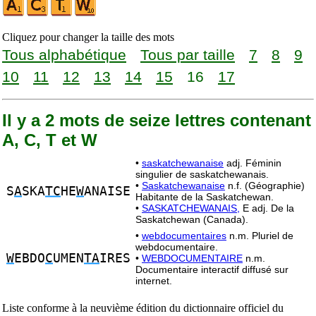
Cliquez pour changer la taille des mots
Tous alphabétique
Tous par taille
7
8
9
10
11
12
13
14
15
16
17
Il y a 2 mots de seize lettres contenant
A, C, T et W
•
saskatchewanaise
adj. Féminin
singulier de saskatchewanais.
•
Saskatchewanaise
n.f. (Géographie)
S
A
SKA
TC
HE
W
ANAISE
Habitante de la Saskatchewan.
•
SASKATCHEWANAIS,
E adj. De la
Saskatchewan (Canada).
•
webdocumentaires
n.m. Pluriel de
webdocumentaire.
W
EBDO
C
UMEN
TA
IRES
•
WEBDOCUMENTAIRE
n.m.
Documentaire interactif diffusé sur
internet.
Liste conforme à la neuvième édition du dictionnaire officiel du