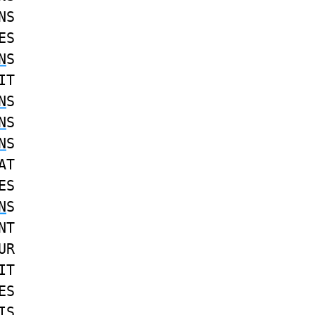
NS
ES
N
S
IT
N
S
N
S
N
S
AT
ES
N
S
NT
UR
IT
ES
IS