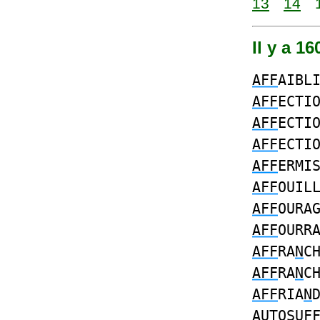
13
14
Il y a 1
AFF
AIBL
AFF
ECTI
AFF
ECTI
AFF
ECTI
AFF
ERMI
AFF
OUIL
AFF
OURA
AFF
OURR
AFF
RA
N
C
AFF
RA
N
C
AFF
RIA
N
A
UTOSU
F