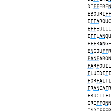
DI
FF
ERE
EBOURI
F
E
FFA
ROU
E
FF
EUIL
E
FF
L
AN
Q
E
FF
R
AN
G
E
N
GOU
FF
FANF
ARO
FA
R
F
OUI
F
LUIDI
F
F
OR
FA
IT
F
R
AN
CA
F
F
RUCTI
F
GRI
FF
O
N
I
N
DI
FF
E