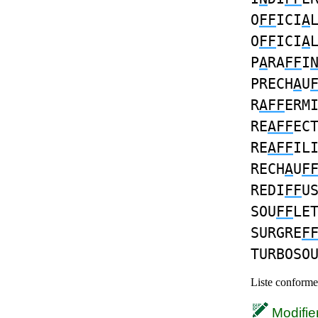
O
FF
ICI
A
O
FF
ICI
A
P
A
RA
FF
I
PRECH
A
U
R
AFF
ERM
RE
AFF
EC
RE
AFF
IL
RECH
A
U
F
REDI
FF
U
SOU
FF
LE
SURGRE
F
TURBOSO
Liste conforme 
Modifier 