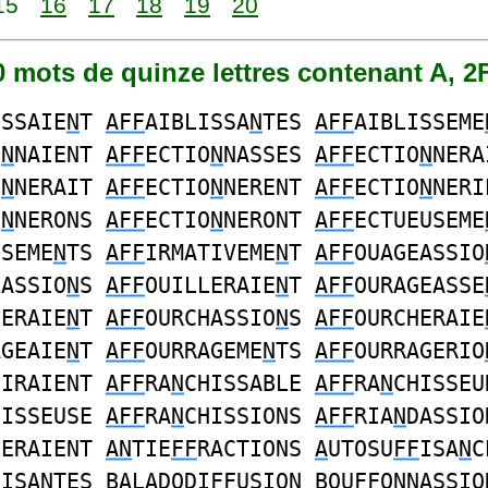
15
16
17
18
19
20
60 mots de quinze lettres contenant A, 2
ISSAIE
N
T
AFF
AIBLISSA
N
TES
AFF
AIBLISSEME
O
N
NAIENT
AFF
ECTIO
N
NASSES
AFF
ECTIO
N
NERA
O
N
NERAIT
AFF
ECTIO
N
NERENT
AFF
ECTIO
N
NERI
O
N
NERONS
AFF
ECTIO
N
NERONT
AFF
ECTUEUSEME
SSEME
N
TS
AFF
IRMATIVEME
N
T
AFF
OUAGEASSIO
LASSIO
N
S
AFF
OUILLERAIE
N
T
AFF
OURAGEASSE
GERAIE
N
T
AFF
OURCHASSIO
N
S
AFF
OURCHERAIE
AGEAIE
N
T
AFF
OURRAGEME
N
TS
AFF
OURRAGERIO
HIRAIENT
AFF
RA
N
CHISSABLE
AFF
RA
N
CHISSEU
HISSEUSE
AFF
RA
N
CHISSIONS
AFF
RIA
N
DASSIO
DERAIENT
AN
TIE
FF
RACTIONS
A
UTOSU
FF
ISA
N
C
F
ISA
N
TES B
A
LADODI
FF
USIO
N
BOU
FF
O
N
N
A
SSIO