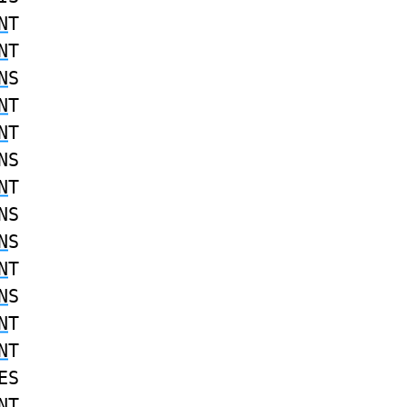
N
T
N
T
N
S
N
T
N
T
NS
N
T
NS
N
S
N
T
N
S
N
T
N
T
ES
NT