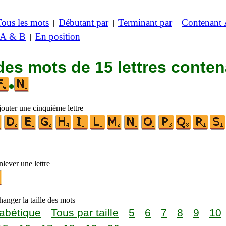
Tous les mots
Débutant par
Terminant par
Contenant
|
|
|
 A & B
En position
|
des mots de 15 lettres conte
•
jouter une cinquième lettre
lever une lettre
anger la taille des mots
abétique
Tous par taille
5
6
7
8
9
10