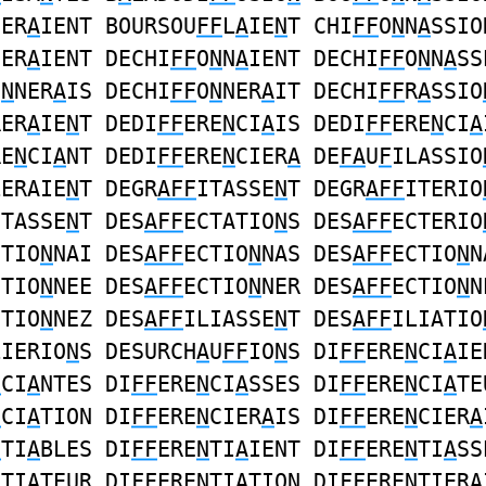
NER
A
IENT BOURSOU
FF
L
A
IE
N
T CHI
FF
O
N
N
A
SSIO
NER
A
IENT DECHI
FF
O
N
N
A
IENT DECHI
FF
O
N
N
A
SS
O
N
NER
A
IS DECHI
FF
O
N
NER
A
IT DECHI
FF
R
A
SSIO
RER
A
IE
N
T DEDI
FF
ERE
N
CI
A
IS DEDI
FF
ERE
N
CI
A
RE
N
CI
A
NT DEDI
FF
ERE
N
CIER
A
DE
FA
U
F
ILASSIO
LERAIE
N
T DEGR
AFF
ITASSE
N
T DEGR
AFF
ITERIO
CTASSE
N
T DES
AFF
ECTATIO
N
S DES
AFF
ECTERIO
CTIO
N
NAI DES
AFF
ECTIO
N
NAS DES
AFF
ECTIO
N
N
CTIO
N
NEE DES
AFF
ECTIO
N
NER DES
AFF
ECTIO
N
N
CTIO
N
NEZ DES
AFF
ILIASSE
N
T DES
AFF
ILIATIO
LIERIO
N
S DESURCH
A
U
FF
IO
N
S DI
FF
ERE
N
CI
A
IE
N
CI
A
NTES DI
FF
ERE
N
CI
A
SSES DI
FF
ERE
N
CI
A
TE
N
CI
A
TION DI
FF
ERE
N
CIER
A
IS DI
FF
ERE
N
CIER
A
N
TI
A
BLES DI
FF
ERE
N
TI
A
IENT DI
FF
ERE
N
TI
A
SS
N
TI
A
TEUR DI
FF
ERE
N
TI
A
TION DI
FF
ERE
N
TIER
A