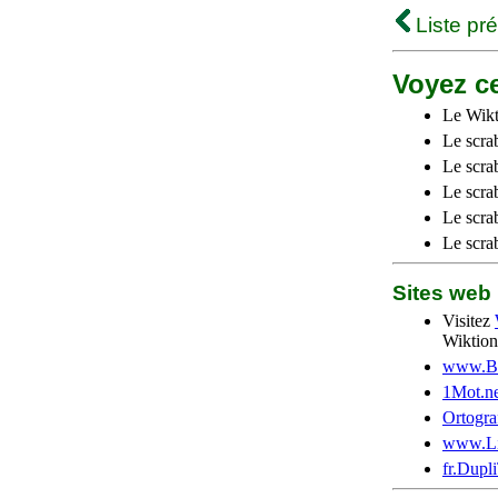
Liste pr
Voyez ce
Le Wikt
Le scra
Le scra
Le scrab
Le scra
Le scra
Sites we
Visitez
Wiktion
www.Be
1Mot.ne
Ortogra
www.Li
fr.Dupl