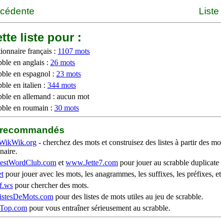
écédente
Liste
tte liste pour :
ionnaire français :
1107 mots
bble en anglais :
26 mots
bble en espagnol :
23 mots
ble en italien :
344 mots
bble en allemand : aucun mot
bble en roumain :
30 mots
b recommandés
WikWik.org
- cherchez des mots et construisez des listes à partir des mo
naire.
stWordClub.com
et
www.Jette7.com
pour jouer au scrabble duplicate 
t
pour jouer avec les mots, les anagrammes, les suffixes, les préfixes, et
f.ws
pour chercher des mots.
stesDeMots.com
pour des listes de mots utiles au jeu de scrabble.
iTop.com
pour vous entraîner sérieusement au scrabble.