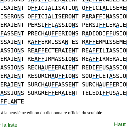
LISAIE
N
T O
FF
ICI
A
LISATIO
N
O
FF
ICI
A
LISERE
LISERO
N
S O
FF
ICI
A
LISERO
N
T P
A
RA
FF
I
N
ASSIO
N
ERAIENT PERSI
FF
L
A
SSIO
N
S PERSI
FF
LER
A
IE
FF
ASSE
N
T PRECH
A
U
FF
ERIO
N
S R
A
DIODI
FF
USIO
ISSAIE
N
T R
AFF
ERMISSA
N
TES R
AFF
ERMISSEME
TASSIO
N
S RE
AFF
ECTERAIE
N
T RE
AFF
ILIASSIO
IERAIE
N
T RE
AFF
IRMASSIO
N
S RE
AFF
IRMERAIE
F
ASSIO
N
S RECH
A
U
FF
ERAIE
N
T REDI
FF
US
A
SSIO
SER
A
IE
N
T RESURCH
A
U
FF
IO
N
S SOU
FF
LET
A
SSIO
TER
A
IE
N
T SURCH
A
U
FF
ASSE
N
T SURCH
A
U
FF
ERIO
FA
SSIO
N
S SURGRE
FF
ER
A
IE
N
T TELEDI
FF
US
A
IE
U
FF
L
AN
TE
à la neuvième édition du dictionnaire officiel du scrabble.
Haut
la liste