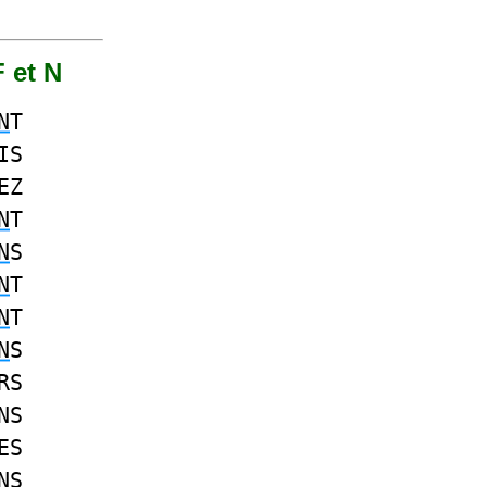
F et N
N
T
IS
EZ
N
T
N
S
N
T
N
T
N
S
RS
NS
ES
NS