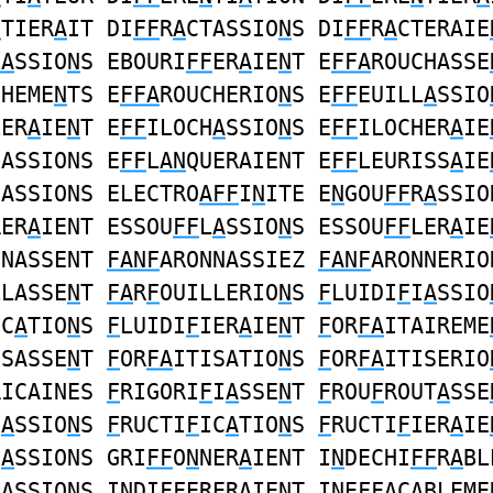
N
TIER
A
IT DI
FF
R
A
CTASSIO
N
S DI
FF
R
A
CTERAIE
FA
SSIO
N
S EBOURI
FF
ER
A
IE
N
T E
FFA
ROUCHASSE
CHEME
N
TS E
FFA
ROUCHERIO
N
S E
FF
EUILL
A
SSIO
LER
A
IE
N
T E
FF
ILOCH
A
SSIO
N
S E
FF
ILOCHER
A
IE
UASSIONS E
FF
L
AN
QUERAIENT E
FF
LEURISS
A
IE
EASSIONS ELECTRO
AFF
I
N
ITE E
N
GOU
FF
R
A
SSIO
RER
A
IENT ESSOU
FF
L
A
SSIO
N
S ESSOU
FF
LER
A
IE
NNASSENT
FANF
ARONNASSIEZ
FANF
ARONNERIO
LLASSE
N
T
FA
R
F
OUILLERIO
N
S
F
LUIDI
F
I
A
SSIO
IC
A
TIO
N
S
F
LUIDI
F
IER
A
IE
N
T
F
OR
FA
ITAIREME
ISASSE
N
T
F
OR
FA
ITISATIO
N
S
F
OR
FA
ITISERIO
RICAINES
F
RIGORI
F
I
A
SSE
N
T
F
ROU
F
ROUT
A
SSE
I
A
SSIO
N
S
F
RUCTI
F
IC
A
TIO
N
S
F
RUCTI
F
IER
A
IE
N
A
SSIONS GRI
FF
O
N
NER
A
IENT I
N
DECHI
FF
R
A
BL
R
A
SSIONS I
N
DI
FF
ERER
A
IENT I
N
E
FFA
CABLEME