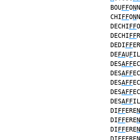
BOU
FF
O
N
CHI
FF
O
N
DECHI
FF
DECHI
FF
DEDI
FF
E
DE
FA
U
F
I
DES
AFF
E
DES
AFF
E
DES
AFF
E
DES
AFF
E
DES
AFF
I
DI
FF
ERE
DI
FF
ERE
DI
FF
ERE
DI
FF
ERE