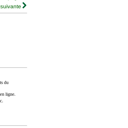
 suivante
ts du
en ligne.
c.