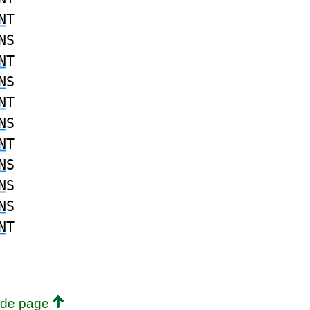
N
T
NS
N
T
N
S
N
T
N
S
N
T
N
S
N
S
N
S
N
T
 de page