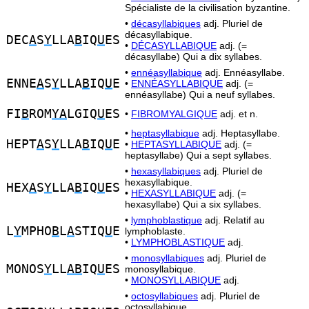
Spécialiste de la civilisation byzantine.
•
décasyllabiques
adj. Pluriel de
décasyllabique.
DEC
A
S
Y
LLA
B
IQ
U
ES
•
DÉCASYLLABIQUE
adj. (=
décasyllabe) Qui a dix syllabes.
•
ennéasyllabique
adj. Ennéasyllabe.
ENNE
A
S
Y
LLA
B
IQ
U
E
•
ENNÉASYLLABIQUE
adj. (=
ennéasyllabe) Qui a neuf syllabes.
FI
B
ROM
YA
LGIQ
U
ES
•
FIBROMYALGIQUE
adj. et n.
•
heptasyllabique
adj. Heptasyllabe.
HEPT
A
S
Y
LLA
B
IQ
U
E
•
HEPTASYLLABIQUE
adj. (=
heptasyllabe) Qui a sept syllabes.
•
hexasyllabiques
adj. Pluriel de
hexasyllabique.
HEX
A
S
Y
LLA
B
IQ
U
ES
•
HEXASYLLABIQUE
adj. (=
hexasyllabe) Qui a six syllabes.
•
lymphoblastique
adj. Relatif au
L
Y
MPHO
B
L
A
STIQ
U
E
lymphoblaste.
•
LYMPHOBLASTIQUE
adj.
•
monosyllabiques
adj. Pluriel de
MONOS
Y
LL
AB
IQ
U
ES
monosyllabique.
•
MONOSYLLABIQUE
adj.
•
octosyllabiques
adj. Pluriel de
octosyllabique.