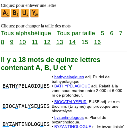
Cliquez pour enlever une lettre
Cliquez pour changer la taille des mots
Tous alphabétique
Tous par taille
5
6
7
8
9
10
11
12
13
14
15
16
Il y a 18 mots de quinze lettres
contenant A, B, U et Y
•
bathypélagiques
adj. Pluriel de
bathypélagique.
BA
TH
Y
PELAGIQ
U
ES
•
BATHYPÉLAGIQUE
adj. Relatif à la
zone sous-marine entre 2 000 et 6 000
m de profondeur.
•
BIOCATALYSEUR,
EUSE adj. et n.m.
B
IOC
A
TAL
Y
SE
U
SES
Biochim. (Enzyme) qui provoque une
biocatalyse.
•
byzantinologues
n. Pluriel de
byzantinologue.
BY
Z
A
NTINOLOG
U
ES
•
BYZANTINOLOGUE
n. (= byzantiniste)