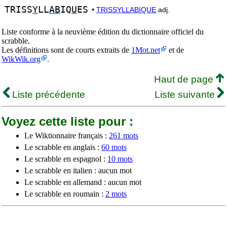
TRISS
Y
LL
AB
IQ
U
ES
•
TRISSYLLABIQUE
adj.
Liste conforme à la neuvième édition du dictionnaire officiel du
scrabble.
Les définitions sont de courts extraits de
1Mot.net
et de
WikWik.org
.
Haut de page
Liste précédente
Liste suivante
Voyez cette liste pour :
Le Wiktionnaire français :
261 mots
Le scrabble en anglais :
60 mots
Le scrabble en espagnol :
10 mots
Le scrabble en italien : aucun mot
Le scrabble en allemand : aucun mot
Le scrabble en roumain :
2 mots