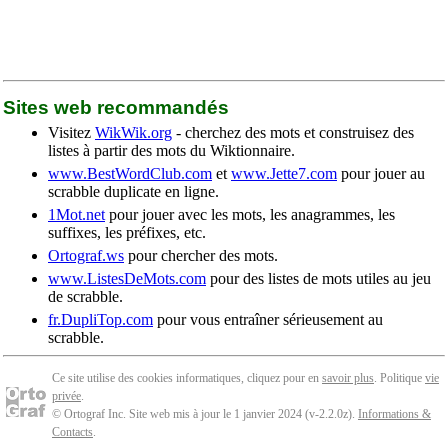
Sites web recommandés
Visitez
WikWik.org
- cherchez des mots et construisez des
listes à partir des mots du Wiktionnaire.
www.BestWordClub.com
et
www.Jette7.com
pour jouer au
scrabble duplicate en ligne.
1Mot.net
pour jouer avec les mots, les anagrammes, les
suffixes, les préfixes, etc.
Ortograf.ws
pour chercher des mots.
www.ListesDeMots.com
pour des listes de mots utiles au jeu
de scrabble.
fr.DupliTop.com
pour vous entraîner sérieusement au
scrabble.
Ce site utilise des cookies informatiques, cliquez pour en
savoir plus
. Politique
vie
privée
.
© Ortograf Inc. Site web mis à jour le 1 janvier 2024 (v-2.2.0
z
).
Informations &
Contacts
.