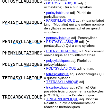
OCTOS
Y
LL
AB
IQ
U
ES
•
OCTOSYLLABIQUE
adj. (=
octosyllabe) Qui a huit syllabes.
•
parisyllabiques
adj. Pluriel de
parisyllabique.
•
PARISYLLABIQUE
adj. (= parisyllabe)
P
A
RIS
Y
LLA
B
IQ
U
ES
Ling. (Mot latin) qui a le même nombre
de syllabes au nominatif et au génitif
singuliers.
•
pentasyllabique
adj. Pentasyllabe.
PENT
A
S
Y
LLA
B
IQ
U
E
•
PENTASYLLABIQUE
adj. (=
pentasyllabe) Qui a cinq syllabes.
•
PHÉNYLBUTAZONE
n.f. Médicament
PHEN
Y
L
BU
T
A
ZONES
analgésique et anti-inflammatoire.
•
polysyllabiques
adj. Pluriel de
POL
Y
SYLL
AB
IQ
U
ES
polysyllabique.
•
POLYSYLLABIQUE
adj. et n.m.
•
tétrasyllabique
adj. (Morphologie) Qui
TETR
A
S
Y
LLA
B
IQ
U
E
a quatre syllabes.
•
TÉTRASYLLABIQUE
adj.
•
tricarboxylique
adj. (Chimie) Qui
possède trois groupements carboxyles
(-COOH), comme l’acide citrique.
TRIC
A
R
B
OX
Y
LIQ
U
E
•
TRICARBOXYLIQUE
adj. Biochim.
Relatif à un cycle fondamental de
réactions métaboliques.