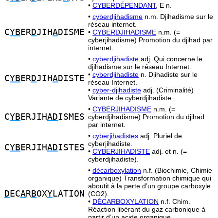
•
CYBERDÉPENDANT,
E n.
•
cyberdjihadisme
n.m. Djihadisme sur le
réseau internet.
C
YB
ER
D
JIH
A
DISME
•
CYBERDJIHADISME
n.m. (=
cyberjihadisme) Promotion du djihad par
internet.
•
cyberdjihadiste
adj. Qui concerne le
djihadisme sur le réseau Internet.
•
cyberdjihadiste
n. Djihadiste sur le
C
YB
ER
D
JIH
A
DISTE
réseau Internet.
•
cyber-djihadiste
adj. (Criminalité)
Variante de cyberdjihadiste.
•
CYBERJIHADISME
n.m. (=
C
YB
ERJIH
AD
ISMES
cyberdjihadisme) Promotion du djihad
par internet.
•
cyberjihadistes
adj. Pluriel de
cyberjihadiste.
C
YB
ERJIH
AD
ISTES
•
CYBERJIHADISTE
adj. et n. (=
cyberdjihadiste).
•
décarboxylation
n.f. (Biochimie, Chimie
organique) Transformation chimique qui
aboutit à la perte d’un groupe carboxyle
D
EC
A
R
B
OX
Y
LATION
(CO2).
•
DÉCARBOXYLATION
n.f. Chim.
Réaction libérant du gaz carbonique à
partir d’un acide organique.