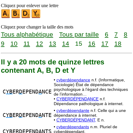
Cliquez pour enlever une lettre
Cliquez pour changer la taille des mots
Tous alphabétique
Tous par taille
6
7
8
9
10
11
12
13
14
15
16
17
18
Il y a 20 mots de quinze lettres
contenant A, B, D et Y
•
cyberdépendance
n.f. (Informatique,
Sociologie) État de dépendance
psychologique à l’égard des techniques
C
YB
ER
D
EPEND
A
NCE
de l’information…
•
CYBERDÉPENDANCE
n.f.
Dépendance pathologique à internet.
•
cyberdépendante
n.f. Celle qui a une
C
YB
ER
D
EPEND
A
NTE
dépendance à internet.
•
CYBERDÉPENDANT,
E n.
•
cyberdépendants
n.m. Pluriel de
C
YB
ER
D
EPEND
A
NTS
cyberdépendant.