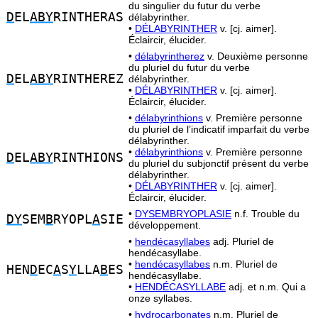
du singulier du futur du verbe
D
EL
ABY
RINTHERAS
délabyrinther.
•
DÉLABYRINTHER
v. [cj. aimer].
Éclaircir, élucider.
•
délabyrintherez
v. Deuxième personne
du pluriel du futur du verbe
D
EL
ABY
RINTHEREZ
délabyrinther.
•
DÉLABYRINTHER
v. [cj. aimer].
Éclaircir, élucider.
•
délabyrinthions
v. Première personne
du pluriel de l’indicatif imparfait du verbe
délabyrinther.
•
délabyrinthions
v. Première personne
D
EL
ABY
RINTHIONS
du pluriel du subjonctif présent du verbe
délabyrinther.
•
DÉLABYRINTHER
v. [cj. aimer].
Éclaircir, élucider.
•
DYSEMBRYOPLASIE
n.f. Trouble du
DY
SEM
B
RYOPL
A
SIE
développement.
•
hendécasyllabes
adj. Pluriel de
hendécasyllabe.
•
hendécasyllabes
n.m. Pluriel de
HEN
D
EC
A
S
Y
LLA
B
ES
hendécasyllabe.
•
HENDÉCASYLLABE
adj. et n.m. Qui a
onze syllabes.
•
hydrocarbonates
n.m. Pluriel de