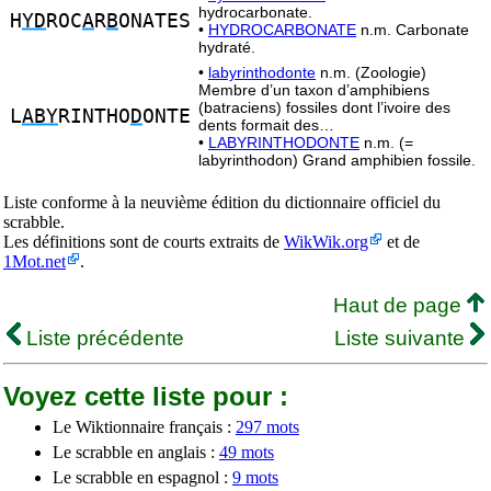
hydrocarbonate.
H
YD
ROC
A
R
B
ONATES
•
HYDROCARBONATE
n.m. Carbonate
hydraté.
•
labyrinthodonte
n.m. (Zoologie)
Membre d’un taxon d’amphibiens
(batraciens) fossiles dont l’ivoire des
L
ABY
RINTHO
D
ONTE
dents formait des…
•
LABYRINTHODONTE
n.m. (=
labyrinthodon) Grand amphibien fossile.
Liste conforme à la neuvième édition du dictionnaire officiel du
scrabble.
Les définitions sont de courts extraits de
WikWik.org
et de
1Mot.net
.
Haut de page
Liste précédente
Liste suivante
Voyez cette liste pour :
Le Wiktionnaire français :
297 mots
Le scrabble en anglais :
49 mots
Le scrabble en espagnol :
9 mots