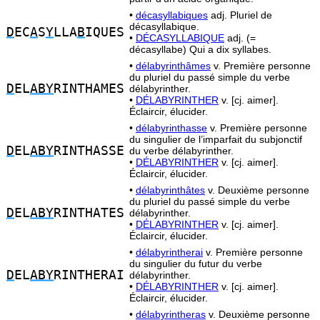
•
décasyllabiques
adj. Pluriel de
décasyllabique.
D
EC
A
S
Y
LLA
B
IQUES
•
DÉCASYLLABIQUE
adj. (=
décasyllabe) Qui a dix syllabes.
•
délabyrinthâmes
v. Première personne
du pluriel du passé simple du verbe
D
EL
ABY
RINTHAMES
délabyrinther.
•
DÉLABYRINTHER
v. [cj. aimer].
Éclaircir, élucider.
•
délabyrinthasse
v. Première personne
du singulier de l’imparfait du subjonctif
D
EL
ABY
RINTHASSE
du verbe délabyrinther.
•
DÉLABYRINTHER
v. [cj. aimer].
Éclaircir, élucider.
•
délabyrinthâtes
v. Deuxième personne
du pluriel du passé simple du verbe
D
EL
ABY
RINTHATES
délabyrinther.
•
DÉLABYRINTHER
v. [cj. aimer].
Éclaircir, élucider.
•
délabyrintherai
v. Première personne
du singulier du futur du verbe
D
EL
ABY
RINTHERAI
délabyrinther.
•
DÉLABYRINTHER
v. [cj. aimer].
Éclaircir, élucider.
•
délabyrintheras
v. Deuxième personne