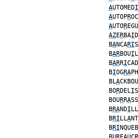
A
UTOMED
A
UTOP
R
O
A
UTO
R
EG
AZ
E
R
BA
I
B
A
NCA
RI
B
AR
BOU
I
B
AR
R
I
CA
B
I
OG
RA
P
BL
A
CKBO
BO
R
DEL
I
BOU
R
R
A
S
B
RA
ND
I
L
B
RI
LL
A
N
B
RI
NQUE
BU
R
E
A
UC