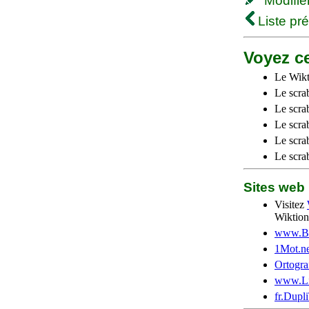
Modifier 
Liste pr
Voyez ce
Le Wikt
Le scra
Le scra
Le scrab
Le scra
Le scra
Sites we
Visitez
Wiktion
www.Be
1Mot.ne
Ortogra
www.Li
fr.Dupl