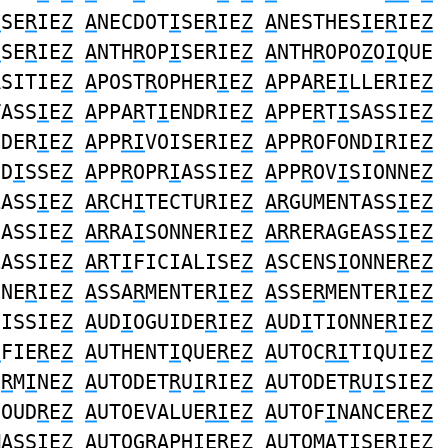
I
SE
R
IE
Z
A
NECDOT
I
SE
R
IE
Z
A
NESTHES
I
E
R
IE
Z
I
SE
R
IE
Z
A
NTH
R
OP
I
SERIE
Z
A
NTH
R
OPO
Z
O
I
QUE
ASITIE
Z
A
POST
R
OPHER
I
E
Z
A
PPA
R
E
I
LLERIE
Z
TASS
I
E
Z
A
PPA
R
T
I
ENDRIE
Z
A
PPE
R
T
I
SASSIE
Z
NDER
I
E
Z
A
PP
RI
VOISERIE
Z
A
PP
R
OFOND
I
RIE
Z
ND
I
SSE
Z
A
PP
R
OPR
I
ASSIE
Z
A
PP
R
OV
I
SIONNE
Z
LASS
I
E
Z
AR
CH
I
TECTURIE
Z
AR
GUMENTASS
I
E
Z
SASSIE
Z
AR
RA
I
SONNERIE
Z
AR
RERAGEASS
I
E
Z
LASSIE
Z
AR
T
I
FICIALISE
Z
A
SCENS
I
ONNE
R
E
Z
NNE
R
IE
Z
A
SSA
R
MENTER
I
E
Z
A
SSE
R
MENTER
I
E
Z
NISSIE
Z
A
UD
I
OGUIDE
R
IE
Z
A
UD
I
TIONNE
R
IE
Z
I
FIE
R
E
Z
A
UTHENT
I
QUE
R
E
Z
A
UTOC
RI
TIQUIE
Z
E
R
M
I
NE
Z
A
UTODET
R
U
I
RIE
Z
A
UTODET
R
U
I
SIE
Z
SOUD
R
E
Z
A
UTOEVALUE
RI
E
Z
A
UTOF
I
NANCE
R
E
Z
MASS
I
E
Z
A
UTOG
R
APH
I
ERE
Z
A
UTOMAT
I
SE
R
IE
Z