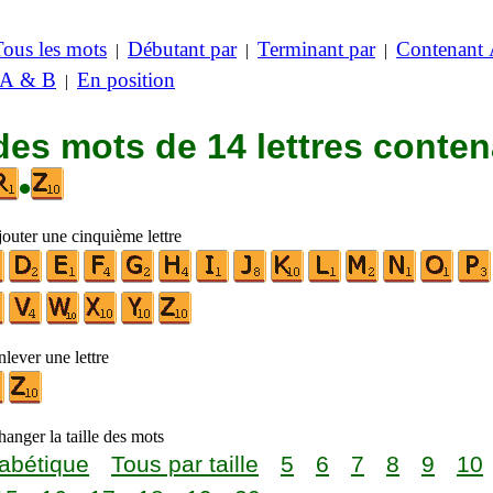
Tous les mots
Débutant par
Terminant par
Contenant
|
|
|
 A & B
En position
|
des mots de 14 lettres conte
•
jouter une cinquième lettre
lever une lettre
anger la taille des mots
abétique
Tous par taille
5
6
7
8
9
10