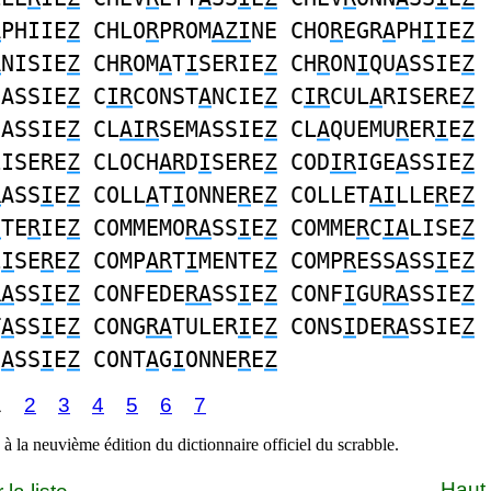
A
PHIIE
Z
CHLO
R
PROM
AZI
NE CHO
R
EGR
A
PH
I
IE
Z
A
NISIE
Z
CH
R
OM
A
T
I
SERIE
Z
CH
R
ON
I
QU
A
SSIE
Z
SASSIE
Z
C
IR
CONST
A
NCIE
Z
C
IR
CUL
A
RISERE
Z
NASSIE
Z
CL
AIR
SEMASSIE
Z
CL
A
QUEMU
R
ER
I
E
Z
LISERE
Z
CLOCH
AR
D
I
SERE
Z
COD
IR
IGE
A
SSIE
Z
R
ASS
I
E
Z
COLL
A
T
I
ONNE
R
E
Z
COLLET
AI
LLE
R
E
Z
I
TE
R
IE
Z
COMMEMO
RA
SS
I
E
Z
COMME
R
C
IA
LISE
Z
L
I
SE
R
E
Z
COMP
AR
T
I
MENTE
Z
COMP
R
ESS
A
SS
I
E
Z
RA
SS
I
E
Z
CONFEDE
RA
SS
I
E
Z
CONF
I
GU
RA
SSIE
Z
T
A
SS
I
E
Z
CONG
RA
TULER
I
E
Z
CONS
I
DE
RA
SSIE
Z
N
A
SS
I
E
Z
CONT
A
G
I
ONNE
R
E
Z
1
2
3
4
5
6
7
à la neuvième édition du dictionnaire officiel du scrabble.
Haut