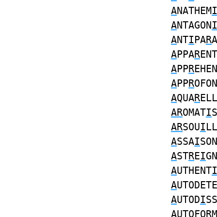
A
NATHEM
A
NTAGON
A
NT
I
PA
R
A
PPA
R
EN
A
PP
R
EHE
A
PP
R
OFO
A
QUA
R
EL
AR
OMAT
I
AR
SOU
I
L
A
SSA
I
SO
A
ST
R
E
I
G
A
UTHENT
A
UTODET
A
UTOD
I
S
A
UTOFO
R