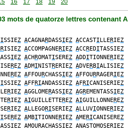
15
16
17
18
19
20
203 mots de quatorze lettres contenant A,
D
I
SSIE
Z
A
CAGNA
R
DASS
I
E
Z
A
CCAST
I
LLE
R
IE
Z
IR
ISIE
Z
A
CCOMPAGNE
RI
E
Z
A
CC
R
ED
I
TASSIE
Z
R
ASS
I
E
Z
A
CH
R
OMAT
I
SERE
Z
A
DD
I
TIONNE
R
IE
Z
VISE
R
E
Z
A
DM
I
NIST
R
ERIE
Z
A
DVE
R
B
I
ALISIE
Z
ONNE
R
E
Z
A
FFOU
R
CHASS
I
E
Z
A
FFOU
R
RAGER
I
E
Z
H
I
SSIE
Z
A
FF
RI
ANDASSIE
Z
A
F
RI
CANISERIE
Z
LLE
R
IE
Z
A
GGLOME
R
ASS
I
E
Z
A
G
R
EMENTASS
I
E
Z
ETE
R
IE
Z
AI
GUILLETTE
R
E
Z
AI
GUILLONNE
R
E
Z
ISE
R
IE
Z
A
LLEGO
RI
SERIE
Z
A
LLUV
I
ONNE
R
IE
Z
T
I
SE
R
E
Z
A
MB
I
TIONNE
R
IE
Z
A
ME
RI
CANISERE
Z
CASS
I
E
Z
A
MOU
R
ACHASS
I
E
Z
A
NASTOMOSE
RI
E
Z