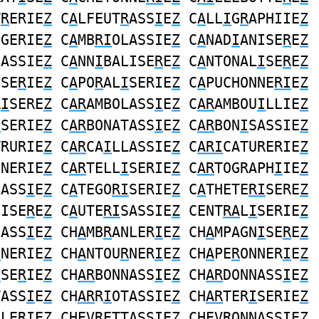
T
R
ERIE
Z
C
A
LFEUT
R
ASS
I
E
Z
C
A
LL
I
G
R
APHIIE
Z
UGERIE
Z
C
A
MB
RI
OLASSIE
Z
C
A
NAD
I
ANISE
R
E
Z
SASSIE
Z
C
A
NN
I
BALISE
R
E
Z
C
A
NTONAL
I
SE
R
E
Z
ISE
R
IE
Z
C
A
PO
R
AL
I
SERIE
Z
C
A
PUCHONNE
RI
E
Z
R
I
SERE
Z
C
AR
AMBOLASS
I
E
Z
C
AR
AMBOU
I
LLIE
Z
I
SERIE
Z
C
AR
BONATASS
I
E
Z
C
AR
BON
I
SASSIE
Z
TRURIE
Z
C
AR
CA
I
LLASSIE
Z
C
ARI
CATURERIE
Z
NNERIE
Z
C
AR
TELL
I
SERIE
Z
C
AR
TOGRAPH
I
IE
Z
HASS
I
E
Z
C
A
TEGO
RI
SERIE
Z
C
A
THETE
RI
SERE
Z
CISE
R
E
Z
C
A
UTE
RI
SASSIE
Z
CENT
RA
L
I
SERIE
Z
DASS
I
E
Z
CH
A
MB
R
ANLER
I
E
Z
CH
A
MPAGN
I
SE
R
E
Z
I
NERIE
Z
CH
A
NTOU
R
NER
I
E
Z
CH
A
PE
R
ONNER
I
E
Z
I
SE
R
IE
Z
CH
AR
BONNASS
I
E
Z
CH
AR
DONNASS
I
E
Z
TASS
I
E
Z
CH
AR
R
I
OTASSIE
Z
CH
AR
TER
I
SERIE
Z
LLE
R
IE
Z
CHEV
R
ETT
A
SS
I
E
Z
CHEV
R
ONN
A
SS
I
E
Z