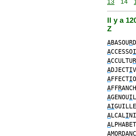
13
14
Il y a 1
Z
A
BASOU
R
A
CCESSO
A
CCULTU
A
DJECT
I
A
FFECT
I
A
FF
R
ANC
A
GENOU
I
AI
GUILL
A
LCAL
I
N
A
LPHABE
A
MO
R
DAN