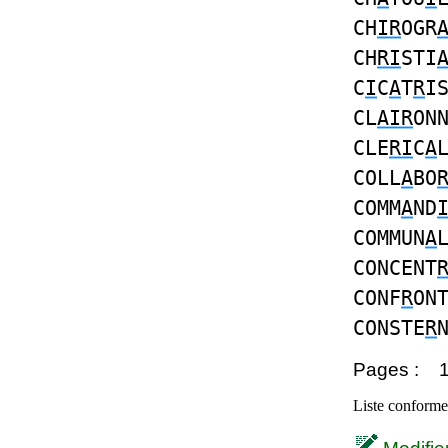
CH
IR
OGR
CH
RI
STI
C
I
C
A
T
R
I
CL
AIR
ON
CLE
RI
C
A
COLL
A
BO
COMM
A
ND
COMMUN
A
CONCENT
CONF
R
ON
CONSTE
R
Pages :
Liste conforme 