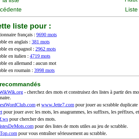
la liste
écédente
Liste
tte liste pour :
ionnaire français :
9690 mots
bble en anglais :
381 mots
bble en espagnol :
2962 mots
ble en italien :
4719 mots
bble en allemand : aucun mot
bble en roumain :
3998 mots
b recommandés
WikWik.org
- cherchez des mots et construisez des listes à partir des mo
naire.
stWordClub.com
et
www.Jette7.com
pour jouer au scrabble duplicate 
t
pour jouer avec les mots, les anagrammes, les suffixes, les préfixes, et
f.ws
pour chercher des mots.
stesDeMots.com
pour des listes de mots utiles au jeu de scrabble.
iTop.com
pour vous entraîner sérieusement au scrabble.