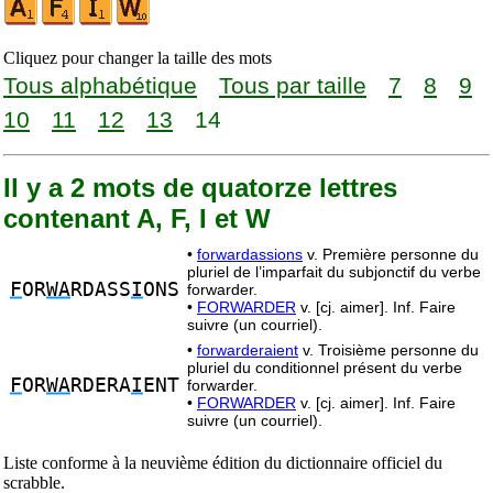
Cliquez pour changer la taille des mots
Tous alphabétique
Tous par taille
7
8
9
10
11
12
13
14
Il y a 2 mots de quatorze lettres
contenant A, F, I et W
•
forwardassions
v. Première personne du
pluriel de l’imparfait du subjonctif du verbe
F
OR
WA
RDASS
I
ONS
forwarder.
•
FORWARDER
v. [cj. aimer]. Inf. Faire
suivre (un courriel).
•
forwarderaient
v. Troisième personne du
pluriel du conditionnel présent du verbe
F
OR
WA
RDERA
I
ENT
forwarder.
•
FORWARDER
v. [cj. aimer]. Inf. Faire
suivre (un courriel).
Liste conforme à la neuvième édition du dictionnaire officiel du
scrabble.