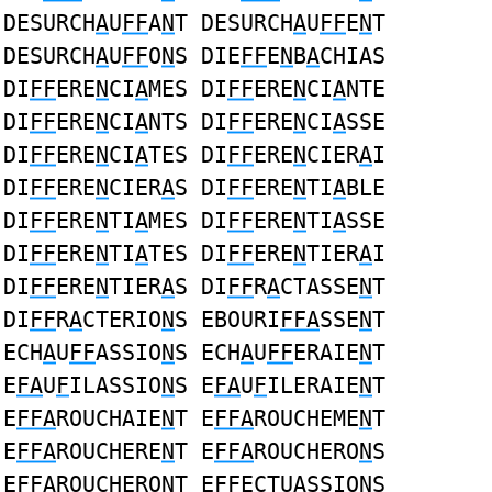
DESURCH
A
U
FF
A
N
T DESURCH
A
U
FF
E
N
T
DESURCH
A
U
FF
O
N
S DIE
FF
E
N
B
A
CHIAS
DI
FF
ERE
N
CI
A
MES DI
FF
ERE
N
CI
A
NTE
DI
FF
ERE
N
CI
A
NTS DI
FF
ERE
N
CI
A
SSE
DI
FF
ERE
N
CI
A
TES DI
FF
ERE
N
CIER
A
I
DI
FF
ERE
N
CIER
A
S DI
FF
ERE
N
TI
A
BLE
DI
FF
ERE
N
TI
A
MES DI
FF
ERE
N
TI
A
SSE
DI
FF
ERE
N
TI
A
TES DI
FF
ERE
N
TIER
A
I
DI
FF
ERE
N
TIER
A
S DI
FF
R
A
CTASSE
N
T
DI
FF
R
A
CTERIO
N
S EBOURI
FFA
SSE
N
T
ECH
A
U
FF
ASSIO
N
S ECH
A
U
FF
ERAIE
N
T
E
FA
U
F
ILASSIO
N
S E
FA
U
F
ILERAIE
N
T
E
FFA
ROUCHAIE
N
T E
FFA
ROUCHEME
N
T
E
FFA
ROUCHERE
N
T E
FFA
ROUCHERO
N
S
E
FFA
ROUCHERO
N
T E
FF
ECTU
A
SSIO
N
S