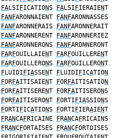
FA
LSI
F
ICATIO
N
S
FA
LSI
F
IERAIE
N
T
FANF
ARONNAIENT
FANF
ARONNASSES
FANF
ARONNERAIS
FANF
ARONNERAIT
FANF
ARONNERENT
FANF
ARONNERIEZ
FANF
ARONNERONS
FANF
ARONNERONT
FA
R
F
OUILLAIE
N
T
FA
R
F
OUILLERE
N
T
FA
R
F
OUILLERO
N
S
FA
R
F
OUILLERO
N
T
F
LUIDI
F
I
A
SSE
N
T
F
LUIDI
F
IC
A
TIO
N
F
OR
FA
ITISAIE
N
T
F
OR
FA
ITISATIO
N
F
OR
FA
ITISERE
N
T
F
OR
FA
ITISERO
N
S
F
OR
FA
ITISERO
N
T
F
ORTI
F
I
A
SSIO
N
S
F
ORTI
F
IC
A
TIO
N
S
F
ORTI
F
IER
A
IE
N
T
F
R
AN
CA
F
RICAINE
F
R
AN
CA
F
RICAINS
F
R
AN
C
F
ORTAISES
F
R
AN
C
F
ORTOISES
F
RIGORI
F
I
A
IE
N
T
F
ROU
F
ROUT
A
IE
N
T