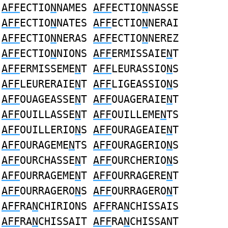
AFF
ECTIO
N
NAMES
AFF
ECTIO
N
NASSE
AFF
ECTIO
N
NATES
AFF
ECTIO
N
NERAI
AFF
ECTIO
N
NERAS
AFF
ECTIO
N
NEREZ
AFF
ECTIO
N
NIONS
AFF
ERMISSAIE
N
T
AFF
ERMISSEME
N
T
AFF
LEURASSIO
N
S
AFF
LEURERAIE
N
T
AFF
LIGEASSIO
N
S
AFF
OUAGEASSE
N
T
AFF
OUAGERAIE
N
T
AFF
OUILLASSE
N
T
AFF
OUILLEME
N
TS
AFF
OUILLERIO
N
S
AFF
OURAGEAIE
N
T
AFF
OURAGEME
N
TS
AFF
OURAGERIO
N
S
AFF
OURCHASSE
N
T
AFF
OURCHERIO
N
S
AFF
OURRAGEME
N
T
AFF
OURRAGERE
N
T
AFF
OURRAGERO
N
S
AFF
OURRAGERO
N
T
AFF
RA
N
CHIRIONS
AFF
RA
N
CHISSAIS
AFF
RA
N
CHISSAIT
AFF
RA
N
CHISSANT