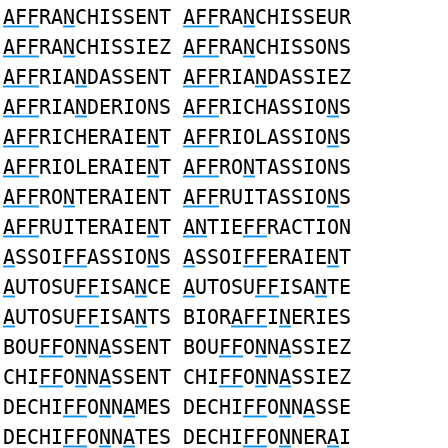
AFF
RA
N
CHISSENT
AFF
RA
N
CHISSEUR
AFF
RA
N
CHISSIEZ
AFF
RA
N
CHISSONS
AFF
RIA
N
DASSENT
AFF
RIA
N
DASSIEZ
AFF
RIA
N
DERIONS
AFF
RICHASSIO
N
S
AFF
RICHERAIE
N
T
AFF
RIOLASSIO
N
S
AFF
RIOLERAIE
N
T
AFF
RO
N
TASSIONS
AFF
RO
N
TERAIENT
AFF
RUITASSIO
N
S
AFF
RUITERAIE
N
T
AN
TIE
FF
RACTION
A
SSOI
FF
ASSIO
N
S
A
SSOI
FF
ERAIE
N
T
A
UTOSU
FF
ISA
N
CE
A
UTOSU
FF
ISA
N
TE
A
UTOSU
FF
ISA
N
TS BIOR
AFF
I
N
ERIES
BOU
FF
O
N
N
A
SSENT BOU
FF
O
N
N
A
SSIEZ
CHI
FF
O
N
N
A
SSENT CHI
FF
O
N
N
A
SSIEZ
DECHI
FF
O
N
N
A
MES DECHI
FF
O
N
N
A
SSE
DECHI
FF
O
N
N
A
TES DECHI
FF
O
N
NER
A
I