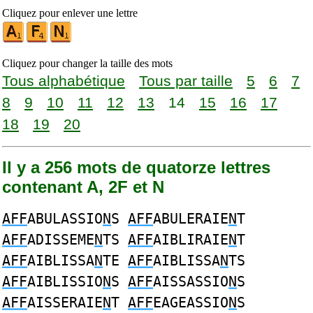
Cliquez pour enlever une lettre
Cliquez pour changer la taille des mots
Tous alphabétique
Tous par taille
5
6
7
8
9
10
11
12
13
14
15
16
17
18
19
20
Il y a 256 mots de quatorze lettres
contenant A, 2F et N
AFF
ABULASSIO
N
S
AFF
ABULERAIE
N
T
AFF
ADISSEME
N
TS
AFF
AIBLIRAIE
N
T
AFF
AIBLISSA
N
TE
AFF
AIBLISSA
N
TS
AFF
AIBLISSIO
N
S
AFF
AISSASSIO
N
S
AFF
AISSERAIE
N
T
AFF
EAGEASSIO
N
S