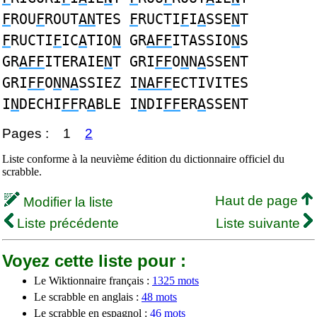
F
ROU
F
ROUT
AN
TES
F
RUCTI
F
I
A
SSE
N
T
F
RUCTI
F
IC
A
TIO
N
GR
AFF
ITASSIO
N
S
GR
AFF
ITERAIE
N
T GRI
FF
O
N
N
A
SSENT
GRI
FF
O
N
N
A
SSIEZ I
NAFF
ECTIVITES
I
N
DECHI
FF
R
A
BLE I
N
DI
FF
ER
A
SSENT
Pages :
1
2
Liste conforme à la neuvième édition du dictionnaire officiel du
scrabble.
Haut de page
Modifier la liste
Liste précédente
Liste suivante
Voyez cette liste pour :
Le Wiktionnaire français :
1325 mots
Le scrabble en anglais :
48 mots
Le scrabble en espagnol :
46 mots