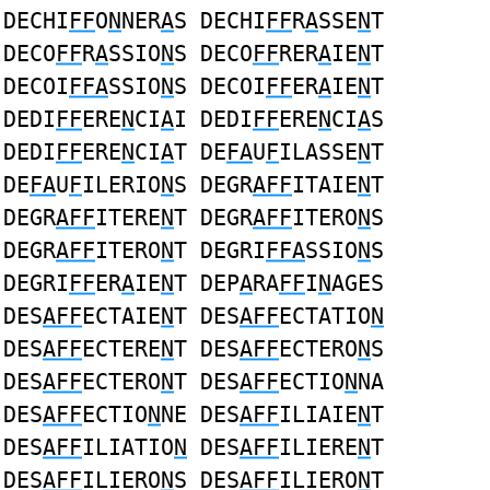
DECHI
FF
O
N
NER
A
S DECHI
FF
R
A
SSE
N
T
DECO
FF
R
A
SSIO
N
S DECO
FF
RER
A
IE
N
T
DECOI
FFA
SSIO
N
S DECOI
FF
ER
A
IE
N
T
DEDI
FF
ERE
N
CI
A
I DEDI
FF
ERE
N
CI
A
S
DEDI
FF
ERE
N
CI
A
T DE
FA
U
F
ILASSE
N
T
DE
FA
U
F
ILERIO
N
S DEGR
AFF
ITAIE
N
T
DEGR
AFF
ITERE
N
T DEGR
AFF
ITERO
N
S
DEGR
AFF
ITERO
N
T DEGRI
FFA
SSIO
N
S
DEGRI
FF
ER
A
IE
N
T DEP
A
RA
FF
I
N
AGES
DES
AFF
ECTAIE
N
T DES
AFF
ECTATIO
N
DES
AFF
ECTERE
N
T DES
AFF
ECTERO
N
S
DES
AFF
ECTERO
N
T DES
AFF
ECTIO
N
NA
DES
AFF
ECTIO
N
NE DES
AFF
ILIAIE
N
T
DES
AFF
ILIATIO
N
DES
AFF
ILIERE
N
T
DES
AFF
ILIERO
N
S DES
AFF
ILIERO
N
T