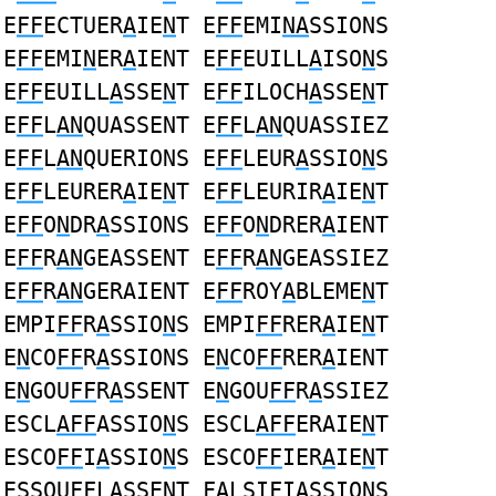
E
FF
ECTUER
A
IE
N
T E
FF
EMI
NA
SSIONS
E
FF
EMI
N
ER
A
IENT E
FF
EUILL
A
ISO
N
S
E
FF
EUILL
A
SSE
N
T E
FF
ILOCH
A
SSE
N
T
E
FF
L
AN
QUASSENT E
FF
L
AN
QUASSIEZ
E
FF
L
AN
QUERIONS E
FF
LEUR
A
SSIO
N
S
E
FF
LEURER
A
IE
N
T E
FF
LEURIR
A
IE
N
T
E
FF
O
N
DR
A
SSIONS E
FF
O
N
DRER
A
IENT
E
FF
R
AN
GEASSENT E
FF
R
AN
GEASSIEZ
E
FF
R
AN
GERAIENT E
FF
ROY
A
BLEME
N
T
EMPI
FF
R
A
SSIO
N
S EMPI
FF
RER
A
IE
N
T
E
N
CO
FF
R
A
SSIONS E
N
CO
FF
RER
A
IENT
E
N
GOU
FF
R
A
SSENT E
N
GOU
FF
R
A
SSIEZ
ESCL
AFF
ASSIO
N
S ESCL
AFF
ERAIE
N
T
ESCO
FF
I
A
SSIO
N
S ESCO
FF
IER
A
IE
N
T
ESSOU
FF
L
A
SSE
N
T
FA
LSI
F
IASSIO
N
S