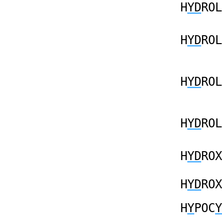
H
YD
ROL
H
YD
ROL
H
YD
ROL
H
YD
ROL
H
YD
ROX
H
YD
ROX
H
Y
POC
Y