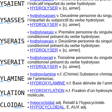
Y
S
A
IENT
l’indicatif imparfait du verbe hydrolyser.
•
HYDROLYSER
v. [cj. aimer].
•
hydrolysasses
v. Deuxième personne du singu
Y
S
A
SSES
l’imparfait du subjonctif du verbe hydrolyser.
•
HYDROLYSER
v. [cj. aimer].
•
hydrolyserais
v. Première personne du singuli
conditionnel présent du verbe hydrolyser.
Y
SER
A
IS
•
hydrolyserais
v. Deuxième personne du singul
conditionnel présent du verbe hydrolyser.
•
HYDROLYSER
v. [cj. aimer].
•
hydrolyserait
v. Troisième personne du singuli
Y
SER
A
IT
conditionnel présent du verbe hydrolyser.
•
HYDROLYSER
v. [cj. aimer].
•
hydroxylamine
n.f. (Chimie) Substance chimiq
Y
L
A
MINE
de l’ammoniac.
•
HYDROXYLAMINE
n.f. Base dérivée de l’am
•
HYDROXYLATION
n.f. Fixation d’un hydroxyl
Y
L
A
TION
molécule.
•
hypocycloïdal
adj. Relatif à l’hypocycloïde.
CLOI
DA
L
•
HYPOCYCLOÏDAL,
E, AUX adj.