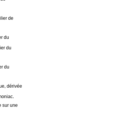
lier de
er du
ier du
er du
ue, dérivée
moniac.
e sur une