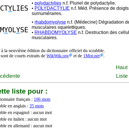
•
polydactylies
n.f. Pluriel de polydactylie.
CT
Y
LIES
•
POLYDACTYLIE
n.f. Méd. Présence de doigts
surnuméraires.
•
rhabdomyolyse
n.f. (Médecine) Dégradation de
musculaires squelettiques.
M
Y
OL
Y
SE
•
RHABDOMYOLYSE
n.f. Destruction des cellu
musculaires.
à la neuvième édition du dictionnaire officiel du scrabble.
 sont de courts extraits de
WikWik.org
et de
1Mot.net
.
Haut
écédente
Liste
tte liste pour :
ionnaire français :
106 mots
bble en anglais :
35 mots
bble en espagnol : aucun mot
ble en italien : aucun mot
bble en allemand : aucun mot