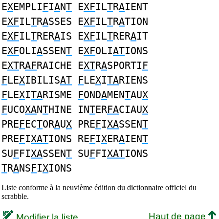
E
X
EMPLI
F
I
A
N
T
E
XF
IL
T
R
A
IENT
E
XF
IL
T
R
A
SSES E
XF
IL
T
R
A
TION
E
XF
IL
T
RER
A
IS E
XF
IL
T
RER
A
IT
E
XF
OLI
A
SSEN
T
E
XF
OLI
AT
IONS
E
XT
R
AF
RAICHE E
XT
R
A
SPORTI
F
F
LE
X
IBILIS
AT
F
LE
X
I
TA
RIENS
F
LE
X
I
TA
RISME
F
OND
A
MEN
T
AU
X
F
UCO
XA
N
T
HINE IN
T
ER
FA
CIAU
X
PRE
F
EC
T
OR
A
U
X
PRE
F
I
XA
SSEN
T
PRE
F
I
XAT
IONS RE
F
I
X
ER
A
IEN
T
SU
F
FI
XA
SSEN
T
SU
F
FI
XAT
IONS
T
R
A
NS
F
I
X
IONS
Liste conforme à la neuvième édition du dictionnaire officiel du
scrabble.
Haut de page
Modifier la liste