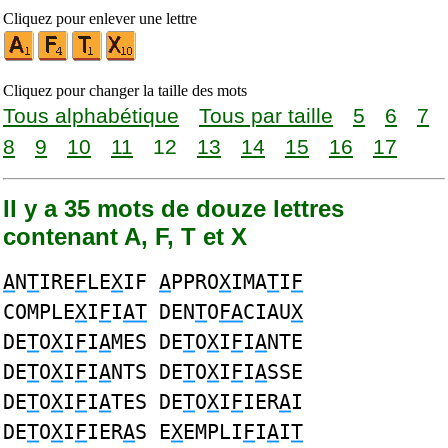
Cliquez pour enlever une lettre
Cliquez pour changer la taille des mots
Tous alphabétique
Tous par taille
5
6
7
8
9
10
11
12
13
14
15
16
17
Il y a 35 mots de douze lettres
contenant A, F, T et X
A
N
T
IRE
F
LE
X
IF
A
PPRO
X
IMA
T
I
F
COMPLE
X
I
F
I
AT
DEN
T
O
FA
CIAU
X
DE
T
O
X
I
F
I
A
MES DE
T
O
X
I
F
I
A
NTE
DE
T
O
X
I
F
I
A
NTS DE
T
O
X
I
F
I
A
SSE
DE
T
O
X
I
F
I
A
TES DE
T
O
X
I
F
IER
A
I
DE
T
O
X
I
F
IER
A
S E
X
EMPLI
F
I
A
I
T