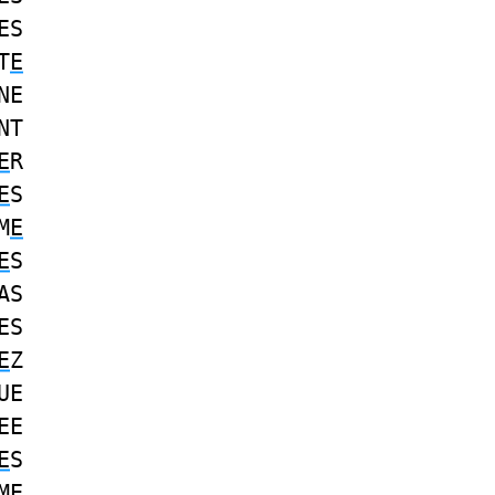
ES
T
E
NE
NT
E
R
E
S
M
E
E
S
AS
ES
E
Z
UE
EE
E
S
ME