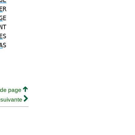
GE
E
R
G
E
NT
E
S
A
S
 de page
 suivante