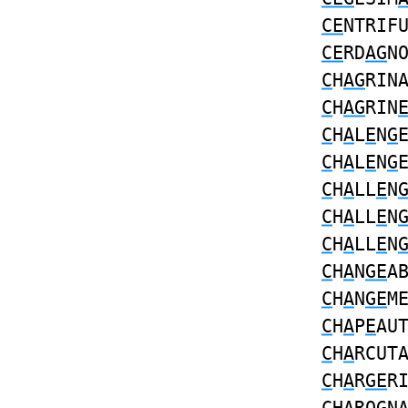
CE
NTRIF
CE
RD
AG
N
C
H
AG
RIN
C
H
AG
RIN
C
H
A
L
E
N
G
C
H
A
L
E
N
G
C
H
A
LL
E
N
C
H
A
LL
E
N
C
H
A
LL
E
N
C
H
A
N
GE
A
C
H
A
N
GE
M
C
H
A
P
E
AU
C
H
A
RCUT
C
H
A
R
GE
R