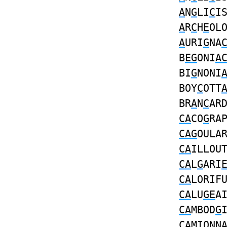
A
N
G
LI
C
I
A
R
C
H
E
OL
A
URI
G
NA
B
EG
ONI
A
BI
G
NONI
BOY
C
OTT
BR
A
N
C
AR
CA
CO
G
RA
CAG
OULA
CA
ILLOU
CA
L
G
ARI
CA
LORIF
CA
LU
GE
A
CA
MBOD
G
CA
MIONN