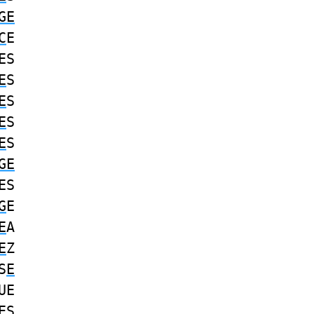
GE
C
E
ES
E
S
E
S
E
S
E
S
GE
ES
G
E
E
A
E
Z
S
E
UE
ES