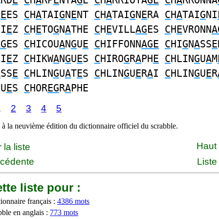
ARD
E
C
H
A
RP
E
NTA
G
E
C
H
A
RRIOTA
GE
C
H
A
RRONNA
N
E
ES
C
H
A
TAI
G
N
E
NT
C
H
A
TAI
G
N
E
RA
C
H
A
TAI
G
NI
NI
E
Z
C
H
E
TO
G
N
A
THE
C
H
E
VILL
AG
ES
C
H
E
VRONN
A
AG
ES
C
HICOU
A
N
G
U
E
C
HIFFONN
AGE
C
HI
G
N
A
SS
E
SI
E
Z
C
HIKW
A
N
G
U
E
S
C
HIRO
G
R
A
PH
E
C
HLIN
G
U
A
M
A
SS
E
C
HLIN
G
U
A
T
E
S
C
HLIN
G
U
E
R
A
I
C
HLIN
G
U
E
R
GU
E
S
C
HOR
EG
R
A
PHE
1
2
3
4
5
à la neuvième édition du dictionnaire officiel du scrabble.
Haut
la liste
écédente
Liste
tte liste pour :
ionnaire français :
4386 mots
bble en anglais :
773 mots