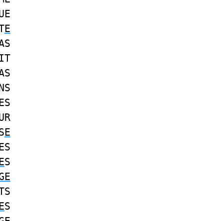
UE
T
E
AS
IT
AS
NS
ES
UR
S
E
ES
E
S
GE
TS
E
S