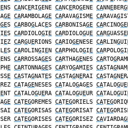
I
E
NS
CA
NC
E
RI
G
ENE
CA
NC
E
RO
G
ENE
CA
NN
E
BER
G
NA
GE
CA
RAMBOLA
GE
CA
RAVA
G
ISM
E
CA
RAVA
G
IS
A
GE
S
CA
RBO
G
LAC
E
S
CA
RBONISA
GE
CA
RCINO
GE
G
I
E
S
CA
RDIOLO
G
I
E
CA
RDIOLO
G
U
E
CA
R
G
UASS
E
SI
E
Z
CA
R
G
U
E
RIONS
CA
RIO
GE
NESE
CA
RLIN
G
UI
OL
E
S
CA
ROLIN
G
I
E
N
CA
RPHOLO
G
I
E
CA
RPOLO
G
I
E
ENS
CA
RROSSA
GE
S
CA
RTHA
GE
NES
CA
RTO
G
RAM
APH
E
CA
RTONNA
GE
S
CA
RYO
G
AMI
E
S
CA
STA
G
NAM
ASS
E
CA
STA
G
NAT
E
S
CA
STA
G
N
E
RAI
CA
STA
G
N
E
R
E
REZ
CA
TA
GE
NESES
CA
TALO
G
AG
E
S
CA
TALO
G
U
E
U
E
NT
CA
TALO
G
U
E
RA
CA
TALO
G
U
E
UR
CA
TALO
G
UI
TA
GE
CA
T
EG
OREMES
CA
T
EG
ORIELS
CA
T
EG
ORIQ
ISAI
CA
T
EG
ORISAS
CA
T
EG
ORISAT
CA
T
EG
ORIS
ISER
CA
T
EG
ORISES
CA
T
EG
ORISEZ
CA
VIARDA
G
A
LES
CE
INTUR
AG
ES
CE
NTI
G
R
A
DES
CE
NTI
G
R
A
M