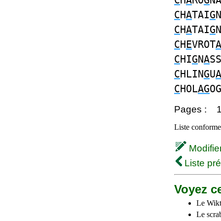
C
H
A
RO
G
N
C
H
A
TAI
G
C
H
A
TAI
G
C
H
E
VROT
C
HI
G
N
A
S
C
HLIN
G
U
C
HOL
AG
O
Pages :
Liste conforme 
Modifier 
Liste pr
Voyez ce
Le Wikt
Le scra