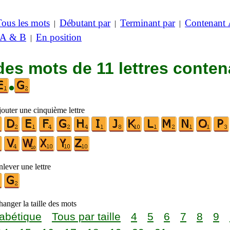
Tous les mots
Débutant par
Terminant par
Contenant
|
|
|
 A & B
En position
|
des mots de 11 lettres conten
•
jouter une cinquième lettre
lever une lettre
anger la taille des mots
abétique
Tous par taille
4
5
6
7
8
9