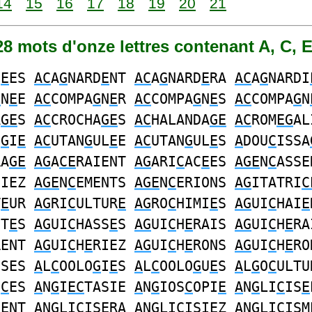
14
15
16
17
18
19
20
21
028 mots d'onze lettres contenant A, C, E
D
E
ES
AC
A
G
NARD
E
NT
AC
A
G
NARD
E
RA
AC
A
G
NARDI
G
N
E
E
AC
COMPA
G
N
E
R
AC
COMPA
G
N
E
S
AC
COMPA
G
N
A
GE
S
AC
CROCHA
GE
S
AC
HALANDA
GE
AC
ROM
EG
AL
O
G
I
E
AC
UTAN
G
UL
E
E
AC
UTAN
G
UL
E
S
A
DOU
C
ISSA
RA
GE
AG
A
CE
RAIENT
AG
ARI
C
AC
E
ES
AGE
N
C
ASSE
SIEZ
AGE
N
C
EMENTS
AGE
N
C
ERIONS
AG
ITATRI
C
T
E
UR
AG
RI
C
ULTUR
E
AG
RO
C
HIMI
E
S
AG
UI
C
HAI
E
NT
E
S
AG
UI
C
HASS
E
S
AG
UI
C
H
E
RAIS
AG
UI
C
H
E
RA
RENT
AG
UI
C
H
E
RIEZ
AG
UI
C
H
E
RONS
AG
UI
C
H
E
RO
USES
A
L
C
OOLO
G
I
E
S
A
L
C
OOLO
G
U
E
S
A
L
G
O
C
ULTU
N
C
ES
A
N
G
I
EC
TASIE
A
N
G
IOS
C
OPI
E
A
N
G
LI
C
IS
E
S
E
NT
A
N
G
LI
C
IS
E
RA
A
N
G
LI
C
ISI
E
Z
A
N
G
LI
C
ISM