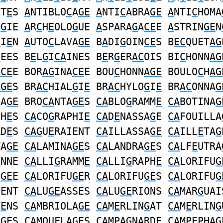
ST
E
S
A
NTIBLO
C
A
GE
A
NTI
C
ABRA
GE
A
NTI
C
HOMA
O
G
IE
A
R
C
H
E
OLO
G
UE
A
SPARA
G
A
CE
E
A
STRIN
GE
N
C
I
E
N
A
UTO
C
LAVA
GE
B
A
DI
G
OIN
CE
S B
EC
QUET
AG
C
EES B
E
L
G
I
CA
INES B
E
R
G
ER
AC
OIS BI
C
HONN
AG
ACE
E BOR
AG
INA
CE
E BOU
C
HONN
AGE
BOULO
C
H
AG
AGE
S BR
AC
HIAL
G
I
E
BR
AC
HYLO
G
I
E
BR
AC
ONNA
G
DA
GE
BRO
CA
NTA
GE
S
CA
BLO
G
RAMM
E
CA
BOTINA
G
PH
E
S
CA
CO
G
RAPHI
E
CA
D
E
NASSA
G
E
CA
FOUILLA
RD
E
S
CAG
U
E
RAIENT
CA
ILLASSA
GE
CA
ILL
E
TA
G
TA
GE
CA
LAMINA
GE
S
CA
LANDRA
GE
S
CA
LF
E
UTRA
E
NNE
CA
LLI
G
RAMM
E
CA
LLI
G
RAPH
E
CA
LORIFU
G
U
GE
E
CA
LORIFU
GE
R
CA
LORIFU
GE
S
CA
LORIFU
G
IENT
CA
LU
GE
ASSES
CA
LU
GE
RIONS
CA
MAR
G
UAI
I
E
NS
CA
MBRIOLA
GE
CA
M
E
RLIN
G
AT
CA
M
E
RLIN
G
A
GE
S
CA
MOUFLA
GE
S
CA
MPA
G
NARD
E
CA
MP
E
PHA
G