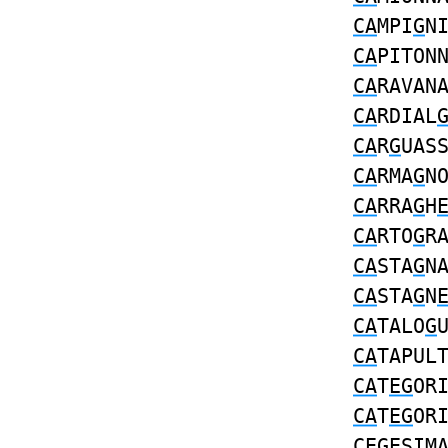
CA
MPI
G
N
CA
PITON
CA
RAVAN
CA
RDIAL
CA
R
G
UAS
CA
RMA
G
N
CA
RRA
G
H
CA
RTO
G
R
CA
STA
G
N
CA
STA
G
N
CA
TALO
G
CA
TAPUL
CA
T
EG
OR
CA
T
EG
OR
CEG
ESIM