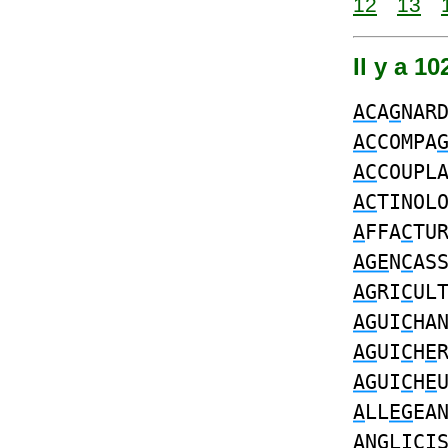
12
13
Il y a 1
AC
A
G
NAR
AC
COMPA
AC
COUPL
AC
TINOL
A
FFA
C
TU
AGE
N
C
AS
AG
RI
C
UL
AG
UI
C
HA
AG
UI
C
H
E
AG
UI
C
H
E
A
LL
EG
EA
A
N
G
LI
C
I