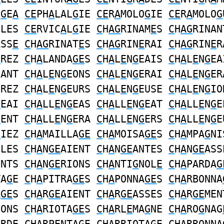
U
G
E
A
CE
PH
A
LAL
G
IE
CE
R
A
MOLO
G
IE
CE
R
A
MOLO
G
OLES
CE
RVIC
A
L
G
IE
C
H
AG
RINAM
E
S
C
H
AG
RINAN
ASS
E
C
H
AG
RINAT
E
S
C
H
AG
RIN
E
RAI
C
H
AG
RIN
E
R
E
REZ
C
H
A
LANDA
GE
S
C
H
A
L
E
N
G
EAIS
C
H
A
L
E
N
G
EA
EANT
C
H
A
L
E
N
G
EONS
C
H
A
L
E
N
G
ERAI
C
H
A
L
E
N
G
ER
EREZ
C
H
A
L
E
N
G
EURS
C
H
A
L
E
N
G
EUSE
C
H
A
L
E
N
G
IO
G
EAI
C
H
A
LL
E
N
G
EAS
C
H
A
LL
E
N
G
EAT
C
H
A
LL
E
N
G
E
G
ENT
C
H
A
LL
E
N
G
ERA
C
H
A
LL
E
N
G
ERS
C
H
A
LL
E
N
G
E
G
IEZ
C
H
A
MAILLA
GE
C
H
A
MOISA
GE
S
C
H
A
MPA
G
NI
BLES
C
H
A
N
GE
AIENT
C
H
A
N
GE
ANTES
C
H
A
N
GE
ASS
ENTS
C
H
A
N
GE
RIONS
C
H
A
NTI
G
NOL
E
C
H
A
PARDA
G
TA
G
E
C
H
A
PITRA
GE
S
C
H
A
PONNA
GE
S
C
H
A
RBONNA
A
GE
S
C
H
A
R
GE
AIENT
C
H
A
R
GE
ASSES
C
H
A
R
GE
MEN
IONS
C
H
A
RIOTA
GE
S
C
H
A
RL
E
MA
G
NE
C
H
A
RO
G
NAG