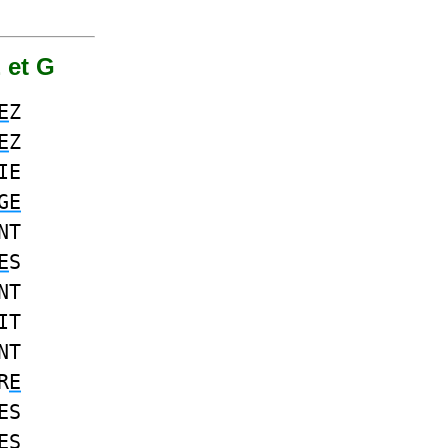
 et G
E
Z
E
Z
IE
GE
NT
E
S
NT
IT
NT
R
E
ES
E
S