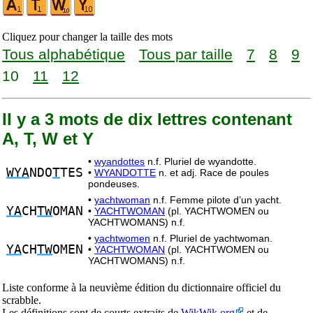
Cliquez pour changer la taille des mots
Tous alphabétique
Tous par taille
7
8
9
10
11
12
Il y a 3 mots de dix lettres contenant
A, T, W et Y
•
wyandottes
n.f. Pluriel de wyandotte.
WYA
NDO
T
TES
•
WYANDOTTE
n. et adj. Race de poules
pondeuses.
•
yachtwoman
n.f. Femme pilote d’un yacht.
YA
CH
TW
OMAN
•
YACHTWOMAN
(pl. YACHTWOMEN ou
YACHTWOMANS) n.f.
•
yachtwomen
n.f. Pluriel de yachtwoman.
YA
CH
TW
OMEN
•
YACHTWOMAN
(pl. YACHTWOMEN ou
YACHTWOMANS) n.f.
Liste conforme à la neuvième édition du dictionnaire officiel du
scrabble.
Les définitions sont de courts extraits de
WikWik.org
et de