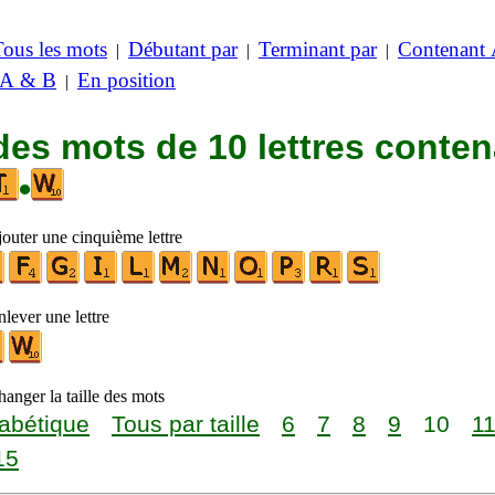
Tous les mots
Débutant par
Terminant par
Contenant
|
|
|
 A & B
En position
|
des mots de 10 lettres conte
•
jouter une cinquième lettre
lever une lettre
anger la taille des mots
abétique
Tous par taille
6
7
8
9
10
1
15