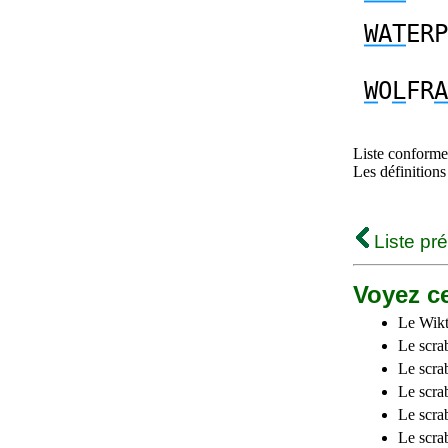
WAT
ERP
W
O
L
FR
A
Liste conforme 
Les définitions
Liste pr
Voyez ce
Le Wikt
Le scra
Le scra
Le scrab
Le scra
Le scra