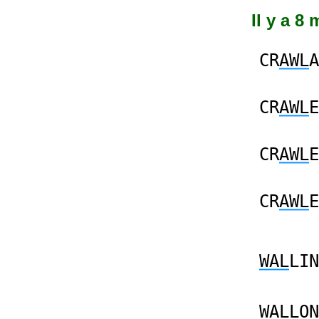
Il y a 8
CR
AWL
A
CR
AWL
E
CR
AWL
E
CR
AWL
E
WAL
LIN
WAL
LON