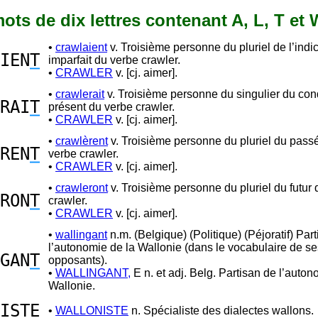
 mots de dix lettres contenant A, L, T et
•
crawlaient
v. Troisième personne du pluriel de l’indic
IEN
T
imparfait du verbe crawler.
•
CRAWLER
v. [cj. aimer].
•
crawlerait
v. Troisième personne du singulier du con
RAI
T
présent du verbe crawler.
•
CRAWLER
v. [cj. aimer].
•
crawlèrent
v. Troisième personne du pluriel du pass
REN
T
verbe crawler.
•
CRAWLER
v. [cj. aimer].
•
crawleront
v. Troisième personne du pluriel du futur
RON
T
crawler.
•
CRAWLER
v. [cj. aimer].
•
wallingant
n.m. (Belgique) (Politique) (Péjoratif) Par
l’autonomie de la Wallonie (dans le vocabulaire de se
GAN
T
opposants).
•
WALLINGANT,
E n. et adj. Belg. Partisan de l’auton
Wallonie.
IS
T
E
•
WALLONISTE
n. Spécialiste des dialectes wallons.