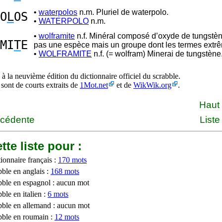
•
waterpolos
n.m. Pluriel de waterpolo.
O
L
OS
•
WATERPOLO
n.m.
•
wolframite
n.f. Minéral composé d’oxyde de tungstèn
MI
T
E
pas une espèce mais un groupe dont les termes ext
•
WOLFRAMITE
n.f. (= wolfram) Minerai de tungstène
à la neuvième édition du dictionnaire officiel du scrabble.
 sont de courts extraits de
1Mot.net
et de
WikWik.org
.
Haut
écédente
Liste
tte liste pour :
ionnaire français :
170 mots
bble en anglais :
168 mots
bble en espagnol : aucun mot
ble en italien :
6 mots
bble en allemand : aucun mot
bble en roumain :
12 mots