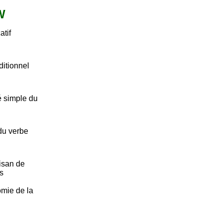
 W
atif
ditionnel
é simple du
 du verbe
tisan de
s
omie de la