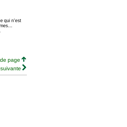
e qui n’est
rêmes…
.
 de page
 suivante