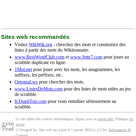
Sites web recommandés
Visitez
WikWik.org
- cherchez des mots et construisez des
listes à partir des mots du Wiktionnaire.
www.BestWordClub.com
et
www.Jette7.com
pour jouer au
scrabble duplicate en ligne.
1Mot.net
pour jouer avec les mots, les anagrammes, les
suffixes, les préfixes, etc.
Ortograf.ws
pour chercher des mots.
www.ListesDeMots.com
pour des listes de mots utiles au jeu
de scrabble.
fr.DupliTop.com
pour vous entraîner sérieusement au
scrabble.
Ce site utilise des cookies informatiques, cliquez pour en
savoir plus
. Politique
vie
privée
.
© Ortograf Inc. Site web mis à jour le 1 janvier 2024 (v-2.2.0
z
).
Informations &
Contacts
.