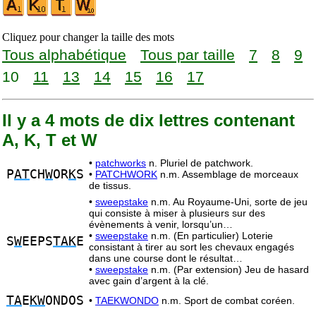
Cliquez pour changer la taille des mots
Tous alphabétique
Tous par taille
7
8
9
10
11
13
14
15
16
17
Il y a 4 mots de dix lettres contenant
A, K, T et W
•
patchworks
n. Pluriel de patchwork.
P
AT
CH
W
OR
K
S
•
PATCHWORK
n.m. Assemblage de morceaux
de tissus.
•
sweepstake
n.m. Au Royaume-Uni, sorte de jeu
qui consiste à miser à plusieurs sur des
évènements à venir, lorsqu’un…
•
sweepstake
n.m. (En particulier) Loterie
S
W
EEPS
TAK
E
consistant à tirer au sort les chevaux engagés
dans une course dont le résultat…
•
sweepstake
n.m. (Par extension) Jeu de hasard
avec gain d’argent à la clé.
TA
E
KW
ONDOS
•
TAEKWONDO
n.m. Sport de combat coréen.