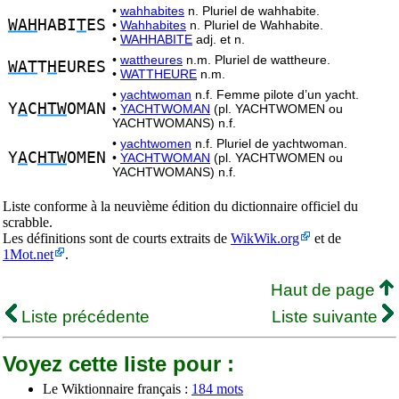
•
wahhabites
n. Pluriel de wahhabite.
WAH
HABI
T
ES
•
Wahhabites
n. Pluriel de Wahhabite.
•
WAHHABITE
adj. et n.
•
wattheures
n.m. Pluriel de wattheure.
WAT
T
H
EURES
•
WATTHEURE
n.m.
•
yachtwoman
n.f. Femme pilote d’un yacht.
Y
A
C
HTW
OMAN
•
YACHTWOMAN
(pl. YACHTWOMEN ou
YACHTWOMANS) n.f.
•
yachtwomen
n.f. Pluriel de yachtwoman.
Y
A
C
HTW
OMEN
•
YACHTWOMAN
(pl. YACHTWOMEN ou
YACHTWOMANS) n.f.
Liste conforme à la neuvième édition du dictionnaire officiel du
scrabble.
Les définitions sont de courts extraits de
WikWik.org
et de
1Mot.net
.
Haut de page
Liste précédente
Liste suivante
Voyez cette liste pour :
Le Wiktionnaire français :
184 mots