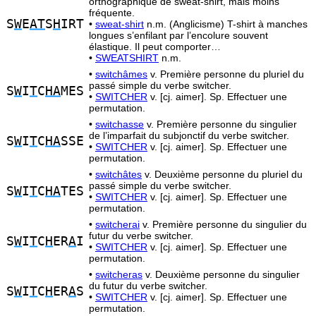
orthographique de sweat-shirt, mais moins
fréquente.
S
W
E
AT
S
H
IRT
•
sweat-shirt
n.m. (Anglicisme) T-shirt à manches
longues s’enfilant par l’encolure souvent
élastique. Il peut comporter…
•
SWEATSHIRT
n.m.
•
switchâmes
v. Première personne du pluriel du
passé simple du verbe switcher.
S
W
I
T
C
HA
MES
•
SWITCHER
v. [cj. aimer]. Sp. Effectuer une
permutation.
•
switchasse
v. Première personne du singulier
de l’imparfait du subjonctif du verbe switcher.
S
W
I
T
C
HA
SSE
•
SWITCHER
v. [cj. aimer]. Sp. Effectuer une
permutation.
•
switchâtes
v. Deuxième personne du pluriel du
passé simple du verbe switcher.
S
W
I
T
C
HA
TES
•
SWITCHER
v. [cj. aimer]. Sp. Effectuer une
permutation.
•
switcherai
v. Première personne du singulier du
futur du verbe switcher.
S
W
I
T
C
H
ER
A
I
•
SWITCHER
v. [cj. aimer]. Sp. Effectuer une
permutation.
•
switcheras
v. Deuxième personne du singulier
du futur du verbe switcher.
S
W
I
T
C
H
ER
A
S
•
SWITCHER
v. [cj. aimer]. Sp. Effectuer une
permutation.