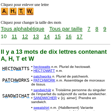
Cliquez pour enlever une lettre
Cliquez pour changer la taille des mots
Tous alphabétique
Tous par taille
7
8
9
10
11
12
13
14
15
16
17
Il y a 13 mots de dix lettres contenant
A, H, T et W
•
hectowatts
n.m. Pluriel de hectowatt.
H
EC
T
O
WA
TTS
•
HECTOWATT
n.m.
•
patchworks
n. Pluriel de patchwork.
P
AT
C
HW
ORKS
•
PATCHWORK
n.m. Assemblage de morceaux
de tissus.
•
sandwichât
v. Troisième personne du singulier
de l’imparfait du subjonctif du verbe sandwicher.
S
A
ND
W
IC
H
A
T
•
SANDWICHER
v. [cj. aimer]. Prendre en
sandwich.
•
sweatshirt
n.m. (Habillement) Variante