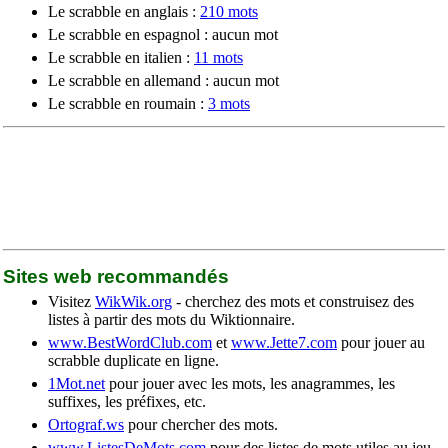
Le scrabble en anglais :
210 mots
Le scrabble en espagnol : aucun mot
Le scrabble en italien :
11 mots
Le scrabble en allemand : aucun mot
Le scrabble en roumain :
3 mots
Sites web recommandés
Visitez
WikWik.org
- cherchez des mots et construisez des
listes à partir des mots du Wiktionnaire.
www.BestWordClub.com
et
www.Jette7.com
pour jouer au
scrabble duplicate en ligne.
1Mot.net
pour jouer avec les mots, les anagrammes, les
suffixes, les préfixes, etc.
Ortograf.ws
pour chercher des mots.
www.ListesDeMots.com
pour des listes de mots utiles au jeu