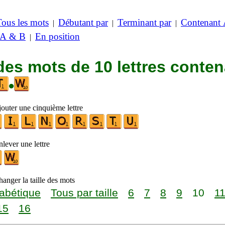
Tous les mots
Débutant par
Terminant par
Contenant
|
|
|
 A & B
En position
|
des mots de 10 lettres conte
•
jouter une cinquième lettre
lever une lettre
anger la taille des mots
abétique
Tous par taille
6
7
8
9
10
1
15
16