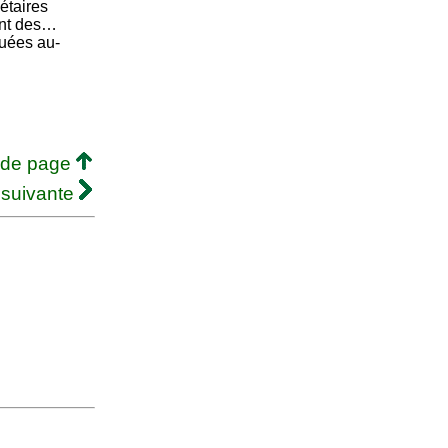
étaires
ent des…
tuées au-
 de page
 suivante