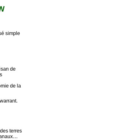
 W
sé simple
tisan de
s
omie de la
warrant.
des terres
 canaux…