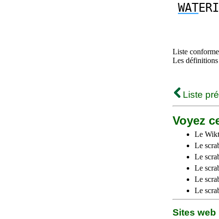
WAT
ERI
Liste conforme 
Les définitions
Liste pr
Voyez ce
Le Wikt
Le scra
Le scra
Le scrab
Le scra
Le scra
Sites we