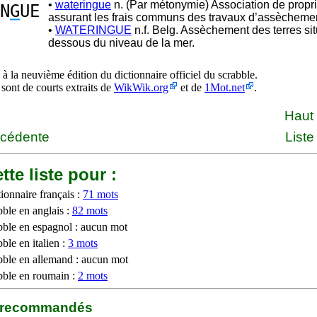
•
wateringue
n. (Par métonymie) Association de propri
N
G
UE
assurant les frais communs des travaux d’assèchem
•
WATERINGUE
n.f. Belg. Assèchement des terres si
dessous du niveau de la mer.
à la neuvième édition du dictionnaire officiel du scrabble.
 sont de courts extraits de
WikWik.org
et de
1Mot.net
.
Haut
écédente
Liste
tte liste pour :
ionnaire français :
71 mots
bble en anglais :
82 mots
bble en espagnol : aucun mot
ble en italien :
3 mots
bble en allemand : aucun mot
bble en roumain :
2 mots
b recommandés