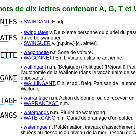
 mots de dix lettres contenant A, G, T et
N
T
ES
•
SWINGANT,
E adj.
•
swinguâtes
v. Deuxième personne du pluriel du pas
AT
ES
du verbe swinguer.
•
SWINGUER
v. (p.p.inv.) [cj. aimer].
•
wagonnette
n.f. Sorte de voiture.
E
T
TE
•
WAGONNETTE
n.f. Voiture utilitaire ancienne.
•
wallingant
n.m. (Belgique) (Politique) (Péjoratif) Par
l’autonomie de la Wallonie (dans le vocabulaire de se
G
AN
T
opposants).
•
WALLINGANT,
E n. et adj. Belg. Partisan de l’auton
Wallonie.
•
warrantage
n.m. Action de donner ou de recevoir un 
T
A
G
E
•
WARRANTAGE
n.m.
•
watergangs
n.m. Pluriel de watergang.
ANGS
•
WATERGANG
n.m. Canal de drainage d’un polder.
•
wateringue
n. Poldérisation, travaux d’assèchement 
situées au-dessous du niveau de la mer ; réseau de