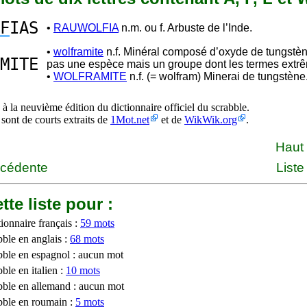
F
IAS
•
RAUWOLFIA
n.m. ou f. Arbuste de l’Inde.
•
wolframite
n.f. Minéral composé d’oxyde de tungstèn
MITE
pas une espèce mais un groupe dont les termes ext
•
WOLFRAMITE
n.f. (= wolfram) Minerai de tungstène
à la neuvième édition du dictionnaire officiel du scrabble.
 sont de courts extraits de
1Mot.net
et de
WikWik.org
.
Haut
écédente
Liste
tte liste pour :
ionnaire français :
59 mots
bble en anglais :
68 mots
bble en espagnol : aucun mot
ble en italien :
10 mots
bble en allemand : aucun mot
bble en roumain :
5 mots