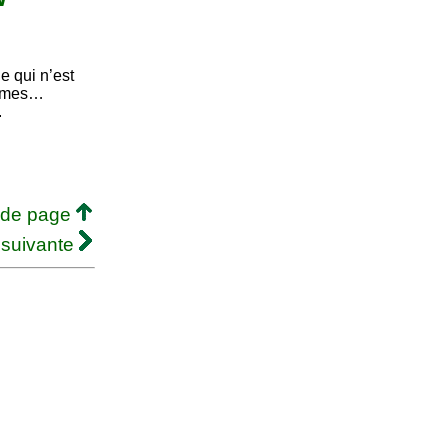
e qui n’est
rêmes…
.
 de page
 suivante