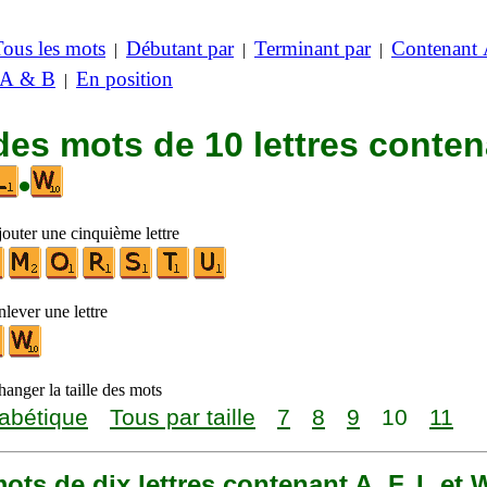
Tous les mots
Débutant par
Terminant par
Contenant
|
|
|
 A & B
En position
|
des mots de 10 lettres conte
•
jouter une cinquième lettre
lever une lettre
anger la taille des mots
abétique
Tous par taille
7
8
9
10
11
 mots de dix lettres contenant A, F, L et 