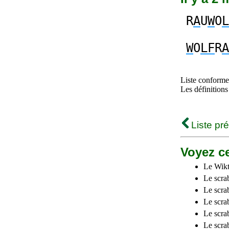
R
A
U
W
O
L
W
O
LF
R
A
Liste conforme 
Les définitions
Liste pr
Voyez ce
Le Wikt
Le scra
Le scra
Le scrab
Le scra
Le scra