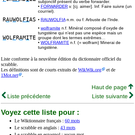
subjonctif présent du verbe forwarder.
•
FORWARDER
v. [cj. aimer]. Inf. Faire suivre (un
courriel).
R
A
U
W
OL
FI
AS
•
RAUWOLFIA
n.m. ou f. Arbuste de l’Inde.
•
wolframite
n.f. Minéral composé d’oxyde de
tungstène qui n’est pas une espèce mais un
W
OL
F
R
A
M
I
TE
groupe dont les termes extrêmes…
•
WOLFRAMITE
n.f. (= wolfram) Minerai de
tungstène.
Liste conforme à la neuvième édition du dictionnaire officiel du
scrabble.
Les définitions sont de courts extraits de
WikWik.org
et de
1Mot.net
.
Haut de page
Liste précédente
Liste suivante
Voyez cette liste pour :
Le Wiktionnaire français :
60 mots
Le scrabble en anglais :
43 mots
Le scrabble en espagnol : aucun mot