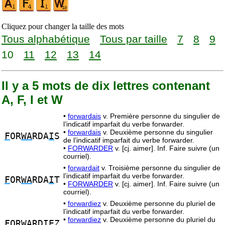
Cliquez pour changer la taille des mots
Tous alphabétique
Tous par taille
7
8
9
10
11
12
13
14
Il y a 5 mots de dix lettres contenant
A, F, I et W
•
forwardais
v. Première personne du singulier de
l’indicatif imparfait du verbe forwarder.
•
forwardais
v. Deuxième personne du singulier
F
OR
WA
RDA
I
S
de l’indicatif imparfait du verbe forwarder.
•
FORWARDER
v. [cj. aimer]. Inf. Faire suivre (un
courriel).
•
forwardait
v. Troisième personne du singulier de
l’indicatif imparfait du verbe forwarder.
F
OR
WA
RDA
I
T
•
FORWARDER
v. [cj. aimer]. Inf. Faire suivre (un
courriel).
•
forwardiez
v. Deuxième personne du pluriel de
l’indicatif imparfait du verbe forwarder.
•
forwardiez
v. Deuxième personne du pluriel du
F
OR
WA
RD
I
EZ