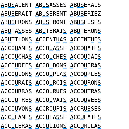
A
B
US
AIENT
A
B
US
ASSES
A
B
US
ERAIS
A
B
US
ERAIT
A
B
US
ERENT
A
B
US
ERIEZ
A
B
US
ERONS
A
B
US
ERONT
A
B
US
EUSES
A
B
U
TA
S
SES
A
B
U
TERAI
S
A
B
U
TERON
S
A
B
U
TILON
S
A
CCENT
U
A
S
A
CCENT
U
E
S
A
CCO
U
AME
S
A
CCO
U
A
S
SE
A
CCO
U
ATE
S
A
CCO
U
CHA
S
A
CCO
U
CHE
S
A
CCO
U
DAI
S
A
CCO
U
DEE
S
A
CCO
U
DON
S
A
CCO
U
ERA
S
A
CCO
U
ION
S
A
CCO
U
PLA
S
A
CCO
U
PLE
S
A
CCO
U
RAI
S
A
CCO
U
RCI
S
A
CCO
U
RON
S
A
CCO
U
RRA
S
A
CCO
U
RUE
S
A
CCO
U
TRA
S
A
CCO
U
TRE
S
A
CCO
U
VAI
S
A
CCO
U
VEE
S
A
CCO
U
VON
S
A
CCRO
U
PI
S
A
CCR
US
SES
A
CC
U
LAME
S
A
CC
U
LA
S
SE
A
CC
U
LATE
S
A
CC
U
LERA
S
A
CC
U
LION
S
A
CC
U
MULA
S