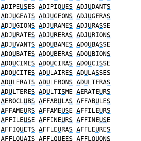
A
DIPE
US
ES
A
DIPIQ
U
E
S
A
DJ
U
DANT
S
A
DJ
U
GEAI
S
A
DJ
U
GEON
S
A
DJ
U
GERA
S
A
DJ
U
GION
S
A
DJ
U
RAME
S
A
DJ
U
RA
S
SE
A
DJ
U
RATE
S
A
DJ
U
RERA
S
A
DJ
U
RION
S
A
DJ
U
VANT
S
A
DO
U
BAME
S
A
DO
U
BA
S
SE
A
DO
U
BATE
S
A
DO
U
BERA
S
A
DO
U
BION
S
A
DO
U
CIME
S
A
DO
U
CIRA
S
A
DO
U
CI
S
SE
A
DO
U
CITE
S
A
D
U
LAIRE
S
A
D
U
LA
S
SES
A
D
U
LERAI
S
A
D
U
LERON
S
A
D
U
LTERA
S
A
D
U
LTERE
S
A
D
U
LTI
S
ME
A
ERATE
U
R
S
A
EROCL
U
B
S
A
FFAB
U
LA
S
A
FFAB
U
LE
S
A
FFAME
U
R
S
A
FFAME
US
E
A
FFILE
U
R
S
A
FFILE
US
E
A
FFINE
U
R
S
A
FFINE
US
E
A
FFIQ
U
ET
S
A
FFLE
U
RA
S
A
FFLE
U
RE
S
A
FFLO
U
AI
S
A
FFLO
U
EE
S
A
FFLO
U
ON
S