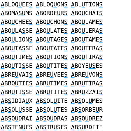
A
BLOQ
U
EE
S
A
BLOQ
U
ON
S
A
BL
U
TION
S
A
BOMA
SU
MS
A
BORDE
U
R
S
A
BO
U
CHAI
S
A
BO
U
CHEE
S
A
BO
U
CHON
S
A
BO
U
LAME
S
A
BO
U
LA
S
SE
A
BO
U
LATE
S
A
BO
U
LERA
S
A
BO
U
LION
S
A
BO
U
TAGE
S
A
BO
U
TAME
S
A
BO
U
TA
S
SE
A
BO
U
TATE
S
A
BO
U
TERA
S
A
BO
U
TIME
S
A
BO
U
TION
S
A
BO
U
TIRA
S
A
BO
U
TI
S
SE
A
BO
U
TITE
S
A
BOYE
US
ES
A
BRE
U
VAI
S
A
BRE
U
VEE
S
A
BRE
U
VON
S
A
BRO
U
TIE
S
A
BR
U
TIME
S
A
BR
U
TIRA
S
A
BR
U
TI
S
SE
A
BR
U
TITE
S
A
BR
U
ZZAI
S
A
B
S
IDIA
U
X
A
B
S
OL
U
ITE
A
B
S
OL
U
MES
A
B
S
OL
U
SSE
A
B
S
OL
U
TES
A
B
S
ORBE
U
R
A
B
S
O
U
DRAI
A
B
S
O
U
DRAS
A
B
S
O
U
DREZ
A
B
S
TEN
U
ES
A
B
S
TR
U
SES
A
B
SU
RDITE