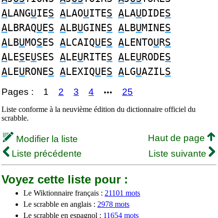
A
LANG
U
IE
S
A
LAO
U
ITE
S
A
LA
U
DIDE
S
A
LBRAQ
U
E
S
A
LB
U
GINE
S
A
LB
U
MINE
S
A
LB
U
MO
S
ES
A
LCAIQ
U
E
S
A
LENTO
U
R
S
A
LE
S
E
U
SES
A
LE
U
RITE
S
A
LE
U
RODE
S
A
LE
U
RONE
S
A
LEXIQ
U
E
S
A
LG
U
AZIL
S
Pages :
1
2
3
4
25
•••
Liste conforme à la neuvième édition du dictionnaire officiel du
scrabble.
Haut de page
Modifier la liste
Liste précédente
Liste suivante
Voyez cette liste pour :
Le Wiktionnaire français :
21101 mots
Le scrabble en anglais :
2978 mots
Le scrabble en espagnol :
11654 mots