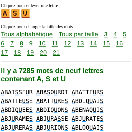
Cliquez pour enlever une lettre
Cliquez pour changer la taille des mots
Tous alphabétique
Tous par taille
3
4
5
6
7
8
9
10
11
12
13
14
15
16
17
18
19
20
21
Il y a 7285 mots de neuf lettres
contenant A, S et U
A
BAI
S
SE
U
R
A
BA
S
O
U
RDI
A
BATTE
U
R
S
A
BATTE
US
E
A
BATT
U
RE
S
A
BDIQ
U
AI
S
A
BDIQ
U
EE
S
A
BDIQ
U
ON
S
A
BENAQ
U
I
S
A
BJ
U
RAME
S
A
BJ
U
RA
S
SE
A
BJ
U
RATE
S
A
BJ
U
RERA
S
A
BJ
U
RION
S
A
BLOQ
U
AI
S