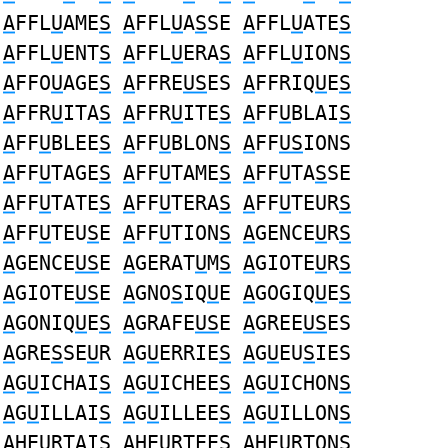
A
FFL
U
AME
S
A
FFL
U
A
S
SE
A
FFL
U
ATE
S
A
FFL
U
ENT
S
A
FFL
U
ERA
S
A
FFL
U
ION
S
A
FFO
U
AGE
S
A
FFRE
US
ES
A
FFRIQ
U
E
S
A
FFR
U
ITA
S
A
FFR
U
ITE
S
A
FF
U
BLAI
S
A
FF
U
BLEE
S
A
FF
U
BLON
S
A
FF
US
IONS
A
FF
U
TAGE
S
A
FF
U
TAME
S
A
FF
U
TA
S
SE
A
FF
U
TATE
S
A
FF
U
TERA
S
A
FF
U
TEUR
S
A
FF
U
TEU
S
E
A
FF
U
TION
S
A
GENCE
U
R
S
A
GENCE
US
E
A
GERAT
U
M
S
A
GIOTE
U
R
S
A
GIOTE
US
E
A
GNO
S
IQ
U
E
A
GOGIQ
U
E
S
A
GONIQ
U
E
S
A
GRAFE
US
E
A
GREE
US
ES
A
GRE
S
SE
U
R
A
G
U
ERRIE
S
A
G
U
EU
S
IES
A
G
U
ICHAI
S
A
G
U
ICHEE
S
A
G
U
ICHON
S
A
G
U
ILLAI
S
A
G
U
ILLEE
S
A
G
U
ILLON
S
A
HE
U
RTAI
S
A
HE
U
RTEE
S
A
HE
U
RTON
S