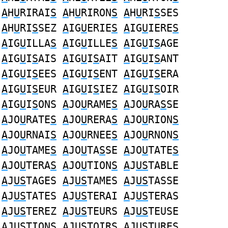
A
H
U
RIRAI
S
A
H
U
RIRON
S
A
H
U
RI
S
SES
A
H
U
RI
S
SEZ
A
IG
U
ERIE
S
A
IG
U
IERE
S
A
IG
U
ILLA
S
A
IG
U
ILLE
S
A
IG
U
I
S
AGE
A
IG
U
I
S
AIS
A
IG
U
I
S
AIT
A
IG
U
I
S
ANT
A
IG
U
I
S
EES
A
IG
U
I
S
ENT
A
IG
U
I
S
ERA
A
IG
U
I
S
EUR
A
IG
U
I
S
IEZ
A
IG
U
I
S
OIR
A
IG
U
I
S
ONS
A
JO
U
RAME
S
A
JO
U
RA
S
SE
A
JO
U
RATE
S
A
JO
U
RERA
S
A
JO
U
RION
S
A
JO
U
RNAI
S
A
JO
U
RNEE
S
A
JO
U
RNON
S
A
JO
U
TAME
S
A
JO
U
TA
S
SE
A
JO
U
TATE
S
A
JO
U
TERA
S
A
JO
U
TION
S
A
J
US
TABLE
A
J
US
TAGES
A
J
US
TAMES
A
J
US
TASSE
A
J
US
TATES
A
J
US
TERAI
A
J
US
TERAS
A
J
US
TEREZ
A
J
US
TEURS
A
J
US
TEUSE
A
J
US
TIONS
A
J
US
TOIRS
A
J
US
TURES