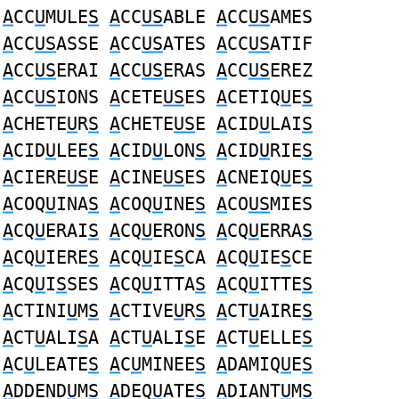
A
CC
U
MULE
S
A
CC
US
ABLE
A
CC
US
AMES
A
CC
US
ASSE
A
CC
US
ATES
A
CC
US
ATIF
A
CC
US
ERAI
A
CC
US
ERAS
A
CC
US
EREZ
A
CC
US
IONS
A
CETE
US
ES
A
CETIQ
U
E
S
A
CHETE
U
R
S
A
CHETE
US
E
A
CID
U
LAI
S
A
CID
U
LEE
S
A
CID
U
LON
S
A
CID
U
RIE
S
A
CIERE
US
E
A
CINE
US
ES
A
CNEIQ
U
E
S
A
COQ
U
INA
S
A
COQ
U
INE
S
A
CO
US
MIES
A
CQ
U
ERAI
S
A
CQ
U
ERON
S
A
CQ
U
ERRA
S
A
CQ
U
IERE
S
A
CQ
U
IE
S
CA
A
CQ
U
IE
S
CE
A
CQ
U
I
S
SES
A
CQ
U
ITTA
S
A
CQ
U
ITTE
S
A
CTINI
U
M
S
A
CTIVE
U
R
S
A
CT
U
AIRE
S
A
CT
U
ALI
S
A
A
CT
U
ALI
S
E
A
CT
U
ELLE
S
A
C
U
LEATE
S
A
C
U
MINEE
S
A
DAMIQ
U
E
S
A
DDEND
U
M
S
A
DEQ
U
ATE
S
A
DIANT
U
M
S