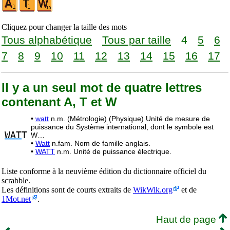
Cliquez pour changer la taille des mots
Tous alphabétique
Tous par taille
4
5
6
7
8
9
10
11
12
13
14
15
16
17
Il y a un seul mot de quatre lettres
contenant A, T et W
•
watt
n.m. (Métrologie) (Physique) Unité de mesure de
puissance du Système international, dont le symbole est
WAT
T
W…
•
Watt
n.fam. Nom de famille anglais.
•
WATT
n.m. Unité de puissance électrique.
Liste conforme à la neuvième édition du dictionnaire officiel du
scrabble.
Les définitions sont de courts extraits de
WikWik.org
et de
1Mot.net
.
Haut de page