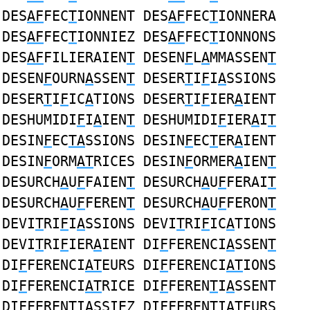
DES
AF
FEC
T
IONNENT DES
AF
FEC
T
IONNERA
DES
AF
FEC
T
IONNIEZ DES
AF
FEC
T
IONNONS
DES
AF
FILIERAIEN
T
DESEN
F
L
A
MMASSEN
T
DESEN
F
OURN
A
SSEN
T
DESER
T
I
F
I
A
SSIONS
DESER
T
I
F
IC
A
TIONS DESER
T
I
F
IER
A
IENT
DESHUMIDI
F
I
A
IEN
T
DESHUMIDI
F
IER
A
I
T
DESIN
F
EC
TA
SSIONS DESIN
F
EC
T
ER
A
IENT
DESIN
F
ORM
AT
RICES DESIN
F
ORMER
A
IEN
T
DESURCH
A
U
F
FAIEN
T
DESURCH
A
U
F
FERAI
T
DESURCH
A
U
F
FEREN
T
DESURCH
A
U
F
FERON
T
DEVI
T
RI
F
I
A
SSIONS DEVI
T
RI
F
IC
A
TIONS
DEVI
T
RI
F
IER
A
IENT DI
F
FERENCI
A
SSEN
T
DI
F
FERENCI
AT
EURS DI
F
FERENCI
AT
IONS
DI
F
FERENCI
AT
RICE DI
F
FEREN
T
I
A
SSENT
DI
F
FEREN
T
I
A
SSIEZ DI
F
FEREN
T
I
A
TEURS