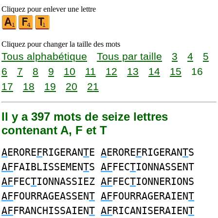
Cliquez pour enlever une lettre
Cliquez pour changer la taille des mots
Tous alphabétique
Tous par taille
3
4
5
6
7
8
9
10
11
12
13
14
15
16
17
18
19
20
21
Il y a 397 mots de seize lettres
contenant A, F et T
A
ERORE
F
RIGERAN
T
E
A
ERORE
F
RIGERAN
T
S
AF
FAIBLISSEMEN
T
S
AF
FEC
T
IONNASSENT
AF
FEC
T
IONNASSIEZ
AF
FEC
T
IONNERIONS
AF
FOURRAGEASSEN
T
AF
FOURRAGERAIEN
T
AF
FRANCHISSAIEN
T
AF
RICANISERAIEN
T