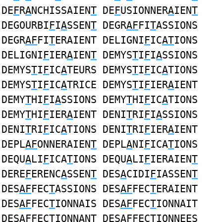
DE
F
R
A
NCHISSAIEN
T
DE
F
USIONNER
A
IEN
T
DEGOURBI
F
I
A
SSEN
T
DEGR
AF
FI
T
ASSIONS
DEGR
AF
FI
T
ERAIENT DELIGNI
F
IC
AT
IONS
DELIGNI
F
IER
A
IEN
T
DEMYS
T
I
F
I
A
SSIONS
DEMYS
T
I
F
IC
A
TEURS DEMYS
T
I
F
IC
A
TIONS
DEMYS
T
I
F
IC
A
TRICE DEMYS
T
I
F
IER
A
IENT
DEMY
T
HI
F
I
A
SSIONS DEMY
T
HI
F
IC
A
TIONS
DEMY
T
HI
F
IER
A
IENT DENI
T
RI
F
I
A
SSIONS
DENI
T
RI
F
IC
A
TIONS DENI
T
RI
F
IER
A
IENT
DEPL
AF
ONNERAIEN
T
DEPL
A
NI
F
ICA
T
IONS
DEQU
A
LI
F
ICA
T
IONS DEQU
A
LI
F
IERAIEN
T
DERE
F
ERENC
A
SSEN
T
DES
A
CIDI
F
IASSEN
T
DES
AF
FEC
T
ASSIONS DES
AF
FEC
T
ERAIENT
DES
AF
FEC
T
IONNAIS DES
AF
FEC
T
IONNAIT
DES
AF
FEC
T
IONNANT DES
AF
FEC
T
IONNEES