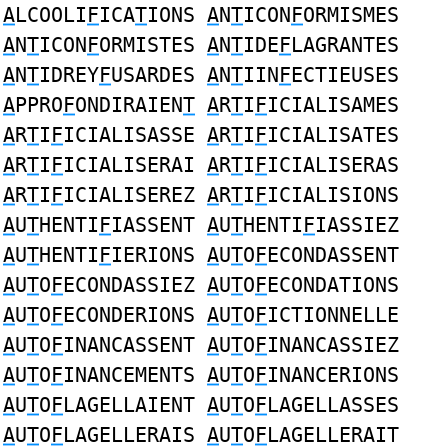
A
LCOOLI
F
ICA
T
IONS
A
N
T
ICON
F
ORMISMES
A
N
T
ICON
F
ORMISTES
A
N
T
IDE
F
LAGRANTES
A
N
T
IDREY
F
USARDES
A
N
T
IIN
F
ECTIEUSES
A
PPRO
F
ONDIRAIEN
T
A
R
T
I
F
ICIALISAMES
A
R
T
I
F
ICIALISASSE
A
R
T
I
F
ICIALISATES
A
R
T
I
F
ICIALISERAI
A
R
T
I
F
ICIALISERAS
A
R
T
I
F
ICIALISEREZ
A
R
T
I
F
ICIALISIONS
A
U
T
HENTI
F
IASSENT
A
U
T
HENTI
F
IASSIEZ
A
U
T
HENTI
F
IERIONS
A
U
T
O
F
ECONDASSENT
A
U
T
O
F
ECONDASSIEZ
A
U
T
O
F
ECONDATIONS
A
U
T
O
F
ECONDERIONS
A
U
T
O
F
ICTIONNELLE
A
U
T
O
F
INANCASSENT
A
U
T
O
F
INANCASSIEZ
A
U
T
O
F
INANCEMENTS
A
U
T
O
F
INANCERIONS
A
U
T
O
F
LAGELLAIENT
A
U
T
O
F
LAGELLASSES
A
U
T
O
F
LAGELLERAIS
A
U
T
O
F
LAGELLERAIT