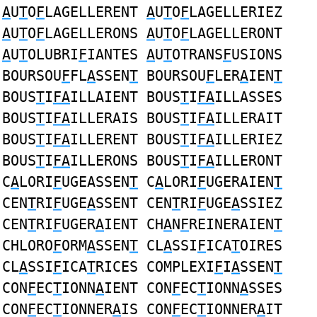
A
U
T
O
F
LAGELLERENT
A
U
T
O
F
LAGELLERIEZ
A
U
T
O
F
LAGELLERONS
A
U
T
O
F
LAGELLERONT
A
U
T
OLUBRI
F
IANTES
A
U
T
OTRANS
F
USIONS
BOURSOU
F
FL
A
SSEN
T
BOURSOU
F
LER
A
IEN
T
BOUS
T
I
FA
ILLAIENT BOUS
T
I
FA
ILLASSES
BOUS
T
I
FA
ILLERAIS BOUS
T
I
FA
ILLERAIT
BOUS
T
I
FA
ILLERENT BOUS
T
I
FA
ILLERIEZ
BOUS
T
I
FA
ILLERONS BOUS
T
I
FA
ILLERONT
C
A
LORI
F
UGEASSEN
T
C
A
LORI
F
UGERAIEN
T
CEN
T
RI
F
UGE
A
SSENT CEN
T
RI
F
UGE
A
SSIEZ
CEN
T
RI
F
UGER
A
IENT CH
A
N
F
REINERAIEN
T
CHLORO
F
ORM
A
SSEN
T
CL
A
SSI
F
ICA
T
OIRES
CL
A
SSI
F
ICA
T
RICES COMPLEXI
F
I
A
SSEN
T
CON
F
EC
T
IONN
A
IENT CON
F
EC
T
IONN
A
SSES
CON
F
EC
T
IONNER
A
IS CON
F
EC
T
IONNER
A
IT