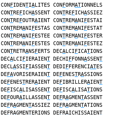
CON
F
IDEN
T
I
A
LITES CON
F
ORM
AT
IONNELS
CON
T
RE
F
ICH
A
SSENT CON
T
RE
F
ICH
A
SSIEZ
CON
T
RE
F
OUTR
A
IENT CON
T
REM
A
NI
F
ESTAI
CON
T
REM
A
NI
F
ESTAS CON
T
REM
A
NI
F
ESTAT
CON
T
REM
A
NI
F
ESTEE CON
T
REM
A
NI
F
ESTER
CON
T
REM
A
NI
F
ESTES CON
T
REM
A
NI
F
ESTEZ
CON
T
RETR
A
NS
F
ERTS DEC
A
LCI
F
ICA
T
IONS
DEC
A
LCI
F
IERAIEN
T
DECHI
F
FONN
A
SSEN
T
DECL
A
SSI
F
IASSEN
T
DEDI
F
FERENCI
AT
ES
DE
FA
VORISERAIEN
T
DE
F
ENES
T
R
A
SSIONS
DE
F
ENES
T
RER
A
IENT DE
F
IBRILLER
A
IEN
T
DE
F
ISC
A
LISASSEN
T
DE
F
ISC
A
LISA
T
IONS
DE
F
OUR
A
ILLASSEN
T
DE
F
R
A
GMEN
T
ASSENT
DE
F
R
A
GMEN
T
ASSIEZ DE
F
R
A
GMEN
T
ATIONS
DE
F
R
A
GMEN
T
ERIONS DE
F
R
A
ICHISSAIEN
T