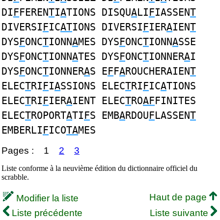
DI
F
FEREN
T
I
A
TIONS DISQU
A
LI
F
IASSEN
T
DIVERSI
F
IC
AT
IONS DIVERSI
F
IER
A
IEN
T
DYS
F
ONC
T
IONN
A
MES DYS
F
ONC
T
IONN
A
SSE
DYS
F
ONC
T
IONN
A
TES DYS
F
ONC
T
IONNER
A
I
DYS
F
ONC
T
IONNER
A
S E
F
F
A
ROUCHERAIEN
T
ELEC
T
RI
F
I
A
SSIONS ELEC
T
RI
F
IC
A
TIONS
ELEC
T
RI
F
IER
A
IENT ELEC
T
RO
AF
FINITES
ELEC
T
ROPORT
A
TI
F
S EMB
A
RDOU
F
LASSEN
T
EMBERLI
F
ICO
TA
MES
Pages :
1
2
3
Liste conforme à la neuvième édition du dictionnaire officiel du
scrabble.
Haut de page
Modifier la liste
Liste précédente
Liste suivante