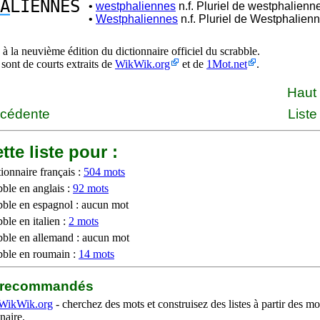
A
LIENNES
•
westphaliennes
n.f. Pluriel de westphalienn
•
Westphaliennes
n.f. Pluriel de Westphalienn
à la neuvième édition du dictionnaire officiel du scrabble.
 sont de courts extraits de
WikWik.org
et de
1Mot.net
.
Haut
écédente
Liste
tte liste pour :
ionnaire français :
504 mots
bble en anglais :
92 mots
bble en espagnol : aucun mot
ble en italien :
2 mots
bble en allemand : aucun mot
bble en roumain :
14 mots
b recommandés
WikWik.org
- cherchez des mots et construisez des listes à partir des mo
naire.