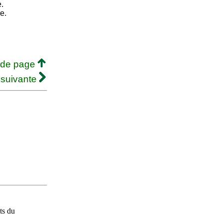
e.
e.
 de page
 suivante
ts du