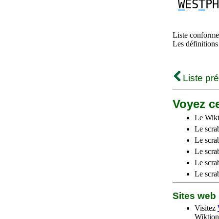
W
ES
T
PH
Liste conforme 
Les définitions
Liste pr
Voyez ce
Le Wikt
Le scra
Le scra
Le scrab
Le scra
Le scra
Sites we
Visitez
Wiktion