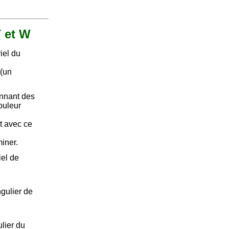
T et W
iel du
 (un
onnant des
ouleur
t avec ce
iner.
iel de
gulier de
lier du