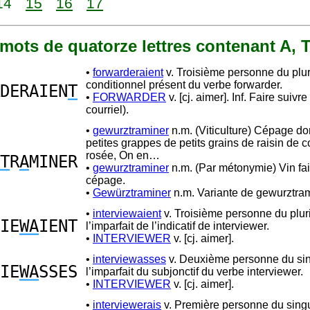
14
15
16
17
8 mots de quatorze lettres contenant A, 
•
forwarderaient
v. Troisième personne du plur
conditionnel présent du verbe forwarder.
DERAIEN
T
•
FORWARDER
v. [cj. aimer]. Inf. Faire suivre
courriel).
•
gewurztraminer
n.m. (Viticulture) Cépage d
petites grappes de petits grains de raisin de c
rosée, On en…
T
R
A
MINER
•
gewurztraminer
n.m. (Par métonymie) Vin fai
cépage.
•
Gewürztraminer
n.m. Variante de gewurztram
•
interviewaient
v. Troisième personne du plur
IE
WA
IENT
l’imparfait de l’indicatif de interviewer.
•
INTERVIEWER
v. [cj. aimer].
•
interviewasses
v. Deuxième personne du sin
IE
WA
SSES
l’imparfait du subjonctif du verbe interviewer.
•
INTERVIEWER
v. [cj. aimer].
•
interviewerais
v. Première personne du singu