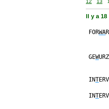
12
13
Il y a 1
FOR
WA
R
GE
W
URZ
IN
T
ERV
IN
T
ERV