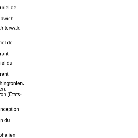
uriel de
ndwich.
Unterwald
iel de
rant.
iel du
rant.
hingtonien.
en.
n (États-
onception
on du
phalien.