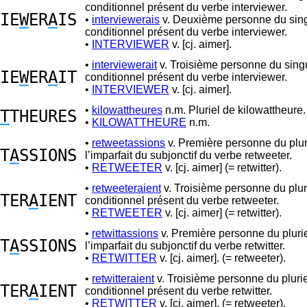
conditionnel présent du verbe interviewer.
IE
W
ER
A
IS
•
interviewerais
v. Deuxième personne du sing
conditionnel présent du verbe interviewer.
•
INTERVIEWER
v. [cj. aimer].
•
interviewerait
v. Troisième personne du singu
IE
W
ER
A
IT
conditionnel présent du verbe interviewer.
•
INTERVIEWER
v. [cj. aimer].
•
kilowattheures
n.m. Pluriel de kilowattheure.
T
THEURES
•
KILOWATTHEURE
n.m.
•
retweetassions
v. Première personne du plur
T
A
SSIONS
l’imparfait du subjonctif du verbe retweeter.
•
RETWEETER
v. [cj. aimer] (= retwitter).
•
retweeteraient
v. Troisième personne du plur
TER
A
IENT
conditionnel présent du verbe retweeter.
•
RETWEETER
v. [cj. aimer] (= retwitter).
•
retwittassions
v. Première personne du pluri
T
A
SSIONS
l’imparfait du subjonctif du verbe retwitter.
•
RETWITTER
v. [cj. aimer]. (= retweeter).
•
retwitteraient
v. Troisième personne du pluri
TER
A
IENT
conditionnel présent du verbe retwitter.
•
RETWITTER
v. [cj. aimer]. (= retweeter).