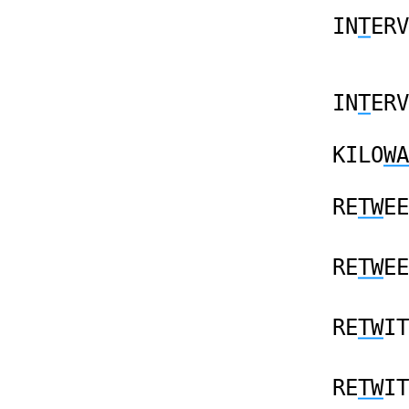
IN
T
ERV
IN
T
ERV
KILO
WA
RE
TW
EE
RE
TW
EE
RE
TW
IT
RE
TW
IT