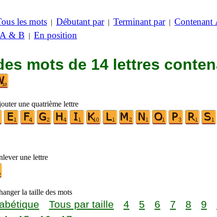
Tous les mots
Débutant par
Terminant par
Contenant
|
|
|
 A & B
En position
|
des mots de 14 lettres conte
outer une quatrième lettre
lever une lettre
anger la taille des mots
abétique
Tous par taille
4
5
6
7
8
9