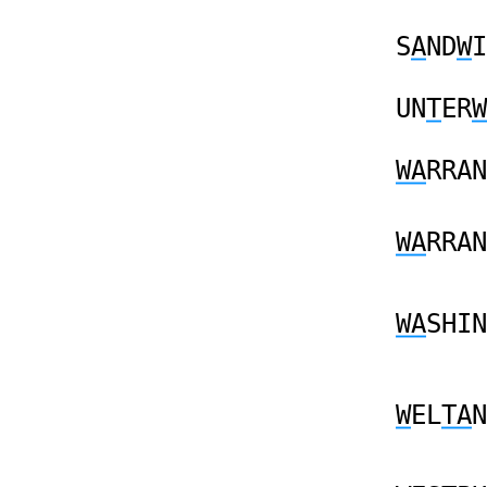
S
A
ND
W
I
UN
T
ER
W
WA
RRAN
WA
RRAN
WA
SHIN
W
EL
TA
N