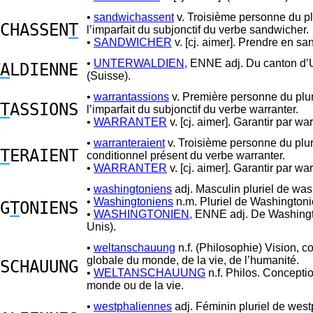
•
sandwichassent
v. Troisième personne du pl
CHASSEN
T
l’imparfait du subjonctif du verbe sandwicher.
•
SANDWICHER
v. [cj. aimer]. Prendre en sa
•
UNTERWALDIEN,
ENNE adj. Du canton d’
A
LDIENNE
(Suisse).
•
warrantassions
v. Première personne du plur
T
ASSIONS
l’imparfait du subjonctif du verbe warranter.
•
WARRANTER
v. [cj. aimer]. Garantir par war
•
warranteraient
v. Troisième personne du plur
T
ERAIENT
conditionnel présent du verbe warranter.
•
WARRANTER
v. [cj. aimer]. Garantir par war
•
washingtoniens
adj. Masculin pluriel de was
•
Washingtoniens
n.m. Pluriel de Washingtoni
G
T
ONIENS
•
WASHINGTONIEN,
ENNE adj. De Washingto
Unis).
•
weltanschauung
n.f. (Philosophie) Vision, c
globale du monde, de la vie, de l’humanité.
SCHAUUNG
•
WELTANSCHAUUNG
n.f. Philos. Concepti
monde ou de la vie.
•
westphaliennes
adj. Féminin pluriel de west