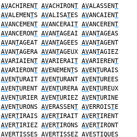
AV
ACHIREN
T
AV
ACHIRON
T
AV
ALASSEN
T
AV
ALEMEN
T
S
AV
ALISA
T
ES
AV
ANCAIEN
T
AV
ANCEMEN
T
AV
ANCERAI
T
AV
ANCEREN
T
AV
ANCERON
T
AV
AN
T
AGEAI
AV
AN
T
AGEAS
AV
AN
T
AGEAT
AV
AN
T
AGEES
AV
AN
T
AGENT
AV
AN
T
AGERA
AV
AN
T
AGEUX
AV
AN
T
AGIEZ
AV
ARIAIEN
T
AV
ARIERAI
T
AV
ARIEREN
T
AV
ARIERON
T
AV
ENEMEN
T
S
AV
EN
T
URAIS
AV
EN
T
URAIT
AV
EN
T
URANT
AV
EN
T
UREES
AV
EN
T
URENT
AV
EN
T
URERA
AV
EN
T
UREUX
AV
EN
T
URIER
AV
EN
T
URIEZ
AV
EN
T
URINE
AV
EN
T
URONS
AV
ERASSEN
T
AV
ERROIS
T
E
AV
ER
T
IRAIS
AV
ER
T
IRAIT
AV
ER
T
IRENT
AV
ER
T
IRIEZ
AV
ER
T
IRONS
AV
ER
T
IRONT
AV
ER
T
ISSES
AV
ER
T
ISSEZ
AV
ES
T
IQUES