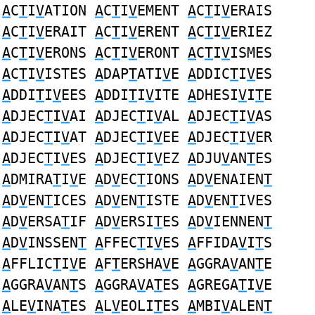
A
C
T
I
V
ATION
A
C
T
I
V
EMENT
A
C
T
I
V
ERAIS
A
C
T
I
V
ERAIT
A
C
T
I
V
ERENT
A
C
T
I
V
ERIEZ
A
C
T
I
V
ERONS
A
C
T
I
V
ERONT
A
C
T
I
V
ISMES
A
C
T
I
V
ISTES
A
DAP
T
ATI
V
E
A
DDIC
T
I
V
ES
A
DDI
T
I
V
EES
A
DDI
T
I
V
ITE
A
DHESI
V
I
T
E
A
DJEC
T
I
V
AI
A
DJEC
T
I
V
AL
A
DJEC
T
I
V
AS
A
DJEC
T
I
V
AT
A
DJEC
T
I
V
EE
A
DJEC
T
I
V
ER
A
DJEC
T
I
V
ES
A
DJEC
T
I
V
EZ
A
DJU
V
AN
T
ES
A
DMIRA
T
I
V
E
A
D
V
EC
T
IONS
A
D
V
ENAIEN
T
A
D
V
EN
T
ICES
A
D
V
EN
T
ISTE
A
D
V
EN
T
IVES
A
D
V
ERSA
T
IF
A
D
V
ERSI
T
ES
A
D
V
IENNEN
T
A
D
V
INSSEN
T
A
FFEC
T
I
V
ES
A
FFIDA
V
I
T
S
A
FFLIC
T
I
V
E
A
F
T
ERSHA
V
E
A
GGRA
V
AN
T
E
A
GGRA
V
AN
T
S
A
GGRA
V
A
T
ES
A
GREGA
T
I
V
E
A
LE
V
INA
T
ES
A
L
V
EOLI
T
ES
A
MBI
V
ALEN
T