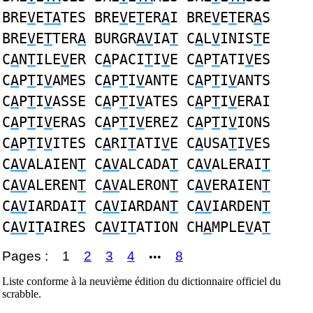
BRE
V
E
TA
TES BRE
V
E
T
ER
A
I BRE
V
E
T
ER
A
S
BRE
V
E
T
TER
A
BURGR
AV
IA
T
C
A
L
V
INIS
T
E
C
A
N
T
ILE
V
ER C
A
PACI
T
I
V
E C
A
P
T
ATI
V
ES
C
A
P
T
I
V
AMES C
A
P
T
I
V
ANTE C
A
P
T
I
V
ANTS
C
A
P
T
I
V
ASSE C
A
P
T
I
V
ATES C
A
P
T
I
V
ERAI
C
A
P
T
I
V
ERAS C
A
P
T
I
V
EREZ C
A
P
T
I
V
IONS
C
A
P
T
I
V
ITES C
A
RI
T
ATI
V
E C
A
USA
T
I
V
ES
C
AV
ALAIEN
T
C
AV
ALCADA
T
C
AV
ALERAI
T
C
AV
ALEREN
T
C
AV
ALERON
T
C
AV
ERAIEN
T
C
AV
IARDAI
T
C
AV
IARDAN
T
C
AV
IARDEN
T
C
AV
I
T
AIRES C
AV
I
T
ATION CH
A
MPLE
V
A
T
Pages :
1
2
3
4
8
•••
Liste conforme à la neuvième édition du dictionnaire officiel du
scrabble.