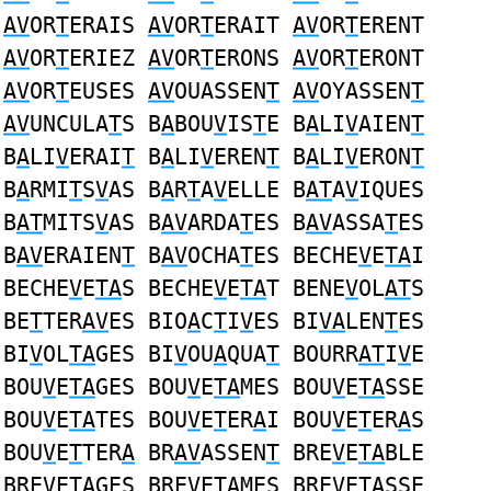
AV
OR
T
ERAIS
AV
OR
T
ERAIT
AV
OR
T
ERENT
AV
OR
T
ERIEZ
AV
OR
T
ERONS
AV
OR
T
ERONT
AV
OR
T
EUSES
AV
OUASSEN
T
AV
OYASSEN
T
AV
UNCULA
T
S B
A
BOU
V
IS
T
E B
A
LI
V
AIEN
T
B
A
LI
V
ERAI
T
B
A
LI
V
EREN
T
B
A
LI
V
ERON
T
B
A
RMI
T
S
V
AS B
A
R
T
A
V
ELLE B
AT
A
V
IQUES
B
AT
MITS
V
AS B
AV
ARDA
T
ES B
AV
ASSA
T
ES
B
AV
ERAIEN
T
B
AV
OCHA
T
ES BECHE
V
E
TA
I
BECHE
V
E
TA
S BECHE
V
E
TA
T BENE
V
OL
AT
S
BE
T
TER
AV
ES BIO
A
C
T
I
V
ES BI
VA
LEN
T
ES
BI
V
OL
TA
GES BI
V
OU
A
QUA
T
BOURR
AT
I
V
E
BOU
V
E
TA
GES BOU
V
E
TA
MES BOU
V
E
TA
SSE
BOU
V
E
TA
TES BOU
V
E
T
ER
A
I BOU
V
E
T
ER
A
S
BOU
V
E
T
TER
A
BR
AV
ASSEN
T
BRE
V
E
TA
BLE
BRE
V
E
TA
GES BRE
V
E
TA
MES BRE
V
E
TA
SSE