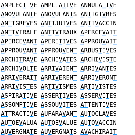
A
MPLEC
T
I
V
E
A
MPLIA
T
I
V
E
A
NNULA
T
I
V
E
A
NO
V
ULAN
T
E
A
NO
V
ULAN
T
S
A
N
T
IGI
V
RES
A
N
T
IGRE
V
ES
A
N
T
IJUI
V
ES
A
N
T
I
V
ACCIN
A
N
T
I
V
IRALE
A
N
T
I
V
IRAUX
A
PERCE
V
AI
T
A
PERCE
V
AN
T
A
PERI
T
I
V
ES
A
PPROU
V
AI
T
A
PPROU
V
AN
T
A
PPROU
V
EN
T
A
RBUS
T
I
V
ES
A
RCHI
T
RA
V
E
A
RCHI
V
A
T
ES
A
RCHI
V
IS
T
E
A
RCHI
V
OL
T
E
A
RRI
V
AIEN
T
A
RRI
V
AN
T
ES
A
RRI
V
ERAI
T
A
RRI
V
EREN
T
A
RRI
V
ERON
T
A
RRI
V
IS
T
ES
A
R
T
I
V
ISMES
A
R
T
I
V
ISTES
A
SPIRA
T
I
V
E
A
SSER
T
I
V
ES
A
SSER
V
I
T
ES
A
SSOMP
T
I
V
E
A
SSOU
V
I
T
ES
AT
TENTI
V
ES
AT
TRACTI
V
E
A
UPARA
V
AN
T
A
U
T
OCLA
V
ES
A
U
T
OE
V
ALUA
A
U
T
OE
V
ALUE
A
U
T
O
V
ACCIN
A
U
V
ERGNA
T
E
A
U
V
ERGNA
T
S
AV
ACHIRAI
T