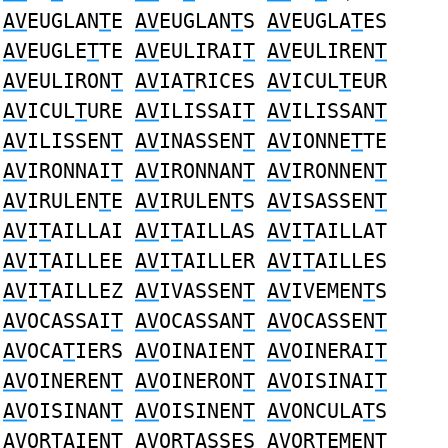
AV
EUGLAN
T
E
AV
EUGLAN
T
S
AV
EUGLA
T
ES
AV
EUGLE
T
TE
AV
EULIRAI
T
AV
EULIREN
T
AV
EULIRON
T
AV
IA
T
RICES
AV
ICUL
T
EUR
AV
ICUL
T
URE
AV
ILISSAI
T
AV
ILISSAN
T
AV
ILISSEN
T
AV
INASSEN
T
AV
IONNE
T
TE
AV
IRONNAI
T
AV
IRONNAN
T
AV
IRONNEN
T
AV
IRULEN
T
E
AV
IRULEN
T
S
AV
ISASSEN
T
AV
I
T
AILLAI
AV
I
T
AILLAS
AV
I
T
AILLAT
AV
I
T
AILLEE
AV
I
T
AILLER
AV
I
T
AILLES
AV
I
T
AILLEZ
AV
IVASSEN
T
AV
IVEMEN
T
S
AV
OCASSAI
T
AV
OCASSAN
T
AV
OCASSEN
T
AV
OCA
T
IERS
AV
OINAIEN
T
AV
OINERAI
T
AV
OINEREN
T
AV
OINERON
T
AV
OISINAI
T
AV
OISINAN
T
AV
OISINEN
T
AV
ONCULA
T
S
AV
OR
T
AIENT
AV
OR
T
ASSES
AV
OR
T
EMENT