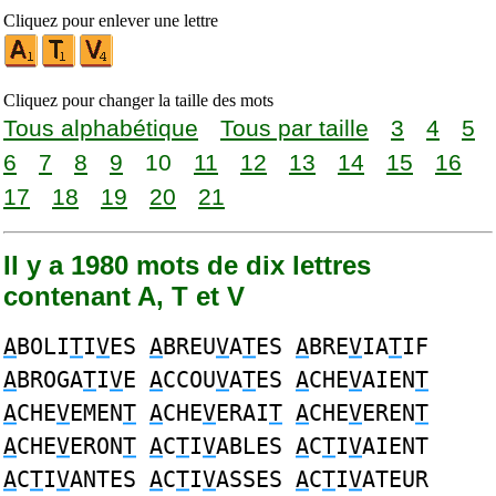
Cliquez pour enlever une lettre
Cliquez pour changer la taille des mots
Tous alphabétique
Tous par taille
3
4
5
6
7
8
9
10
11
12
13
14
15
16
17
18
19
20
21
Il y a 1980 mots de dix lettres
contenant A, T et V
A
BOLI
T
I
V
ES
A
BREU
V
A
T
ES
A
BRE
V
IA
T
IF
A
BROGA
T
I
V
E
A
CCOU
V
A
T
ES
A
CHE
V
AIEN
T
A
CHE
V
EMEN
T
A
CHE
V
ERAI
T
A
CHE
V
EREN
T
A
CHE
V
ERON
T
A
C
T
I
V
ABLES
A
C
T
I
V
AIENT
A
C
T
I
V
ANTES
A
C
T
I
V
ASSES
A
C
T
I
V
ATEUR