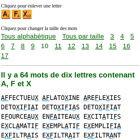
Cliquez pour enlever une lettre
Cliquez pour changer la taille des mots
Tous alphabétique
Tous par taille
3
4
5
6
7
8
9
10
11
12
13
14
15
16
17
Il y a 64 mots de dix lettres contenant
A, F et X
AF
FECTUEU
X
AF
LATO
X
INE
A
RE
F
LE
X
IES
DETO
X
I
F
I
A
I DETO
X
I
F
I
A
S DETO
X
I
F
I
A
T
E
F
OURCE
A
U
X
EN
FA
ITEAU
X
E
X
CIT
A
TI
F
S
E
X
CL
A
MATI
F
E
X
EMPL
A
TI
F
E
X
EMPLI
F
I
A
E
XF
ILTR
A
IS E
XF
ILTR
A
IT E
XF
ILTR
A
NT