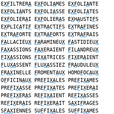
E
XF
ILTRER
A
E
XF
OLI
A
MES E
XF
OLI
A
NTE
E
XF
OLI
A
NTS E
XF
OLI
A
SSE E
XF
OLI
A
TES
E
XF
OLIER
A
I E
XF
OLIER
A
S E
X
H
A
USTI
F
S
E
X
PLIC
A
TI
F
E
X
TR
A
CTI
F
S E
X
TR
AF
INES
E
X
TR
AF
ORTE E
X
TR
AF
ORTS E
X
TR
AF
RAIS
FA
LLACIEU
X
FA
RAMINEU
X
FA
STIDIEU
X
FAX
ASSIONS
FAX
ERAIENT
F
IL
A
NDREU
X
F
I
XA
SSIONS
F
I
XA
TRICES
F
I
X
ER
A
IENT
F
LU
XA
SSENT
F
LU
XA
SSIEZ
F
R
A
UDULEU
X
F
R
AX
INELLE
F
ROMENT
A
U
X
HOMO
F
OC
A
U
X
O
F
FICIN
A
U
X
PRE
F
I
XA
LES PRE
F
I
XA
MES
PRE
F
I
XA
SSE PRE
F
I
XA
TES PRE
F
I
X
ER
A
I
PRE
F
I
X
ER
A
S RE
F
I
XA
IENT RE
F
I
XA
SSES
RE
F
I
X
ER
A
IS RE
F
I
X
ER
A
IT S
AX
I
F
RAGES
S
FAX
IENNES SU
F
FI
XA
LES SU
F
FI
XA
MES