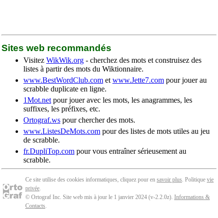
Sites web recommandés
Visitez
WikWik.org
- cherchez des mots et construisez des
listes à partir des mots du Wiktionnaire.
www.BestWordClub.com
et
www.Jette7.com
pour jouer au
scrabble duplicate en ligne.
1Mot.net
pour jouer avec les mots, les anagrammes, les
suffixes, les préfixes, etc.
Ortograf.ws
pour chercher des mots.
www.ListesDeMots.com
pour des listes de mots utiles au jeu
de scrabble.
fr.DupliTop.com
pour vous entraîner sérieusement au
scrabble.
Ce site utilise des cookies informatiques, cliquez pour en
savoir plus
. Politique
vie
privée
.
© Ortograf Inc. Site web mis à jour le 1 janvier 2024 (v-2.2.0
z
).
Informations &
Contacts
.