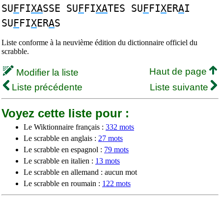
SU
F
FI
XA
SSE SU
F
FI
XA
TES SU
F
FI
X
ER
A
I
SU
F
FI
X
ER
A
S
Liste conforme à la neuvième édition du dictionnaire officiel du
scrabble.
Haut de page
Modifier la liste
Liste précédente
Liste suivante
Voyez cette liste pour :
Le Wiktionnaire français :
332 mots
Le scrabble en anglais :
27 mots
Le scrabble en espagnol :
79 mots
Le scrabble en italien :
13 mots
Le scrabble en allemand : aucun mot
Le scrabble en roumain :
122 mots