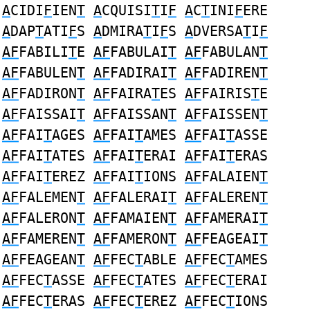
A
CIDI
F
IEN
T
A
CQUISI
T
I
F
A
C
T
INI
F
ERE
A
DAP
T
ATI
F
S
A
DMIRA
T
I
F
S
A
DVERSA
T
I
F
AF
FABILI
T
E
AF
FABULAI
T
AF
FABULAN
T
AF
FABULEN
T
AF
FADIRAI
T
AF
FADIREN
T
AF
FADIRON
T
AF
FAIRA
T
ES
AF
FAIRIS
T
E
AF
FAISSAI
T
AF
FAISSAN
T
AF
FAISSEN
T
AF
FAI
T
AGES
AF
FAI
T
AMES
AF
FAI
T
ASSE
AF
FAI
T
ATES
AF
FAI
T
ERAI
AF
FAI
T
ERAS
AF
FAI
T
EREZ
AF
FAI
T
IONS
AF
FALAIEN
T
AF
FALEMEN
T
AF
FALERAI
T
AF
FALEREN
T
AF
FALERON
T
AF
FAMAIEN
T
AF
FAMERAI
T
AF
FAMEREN
T
AF
FAMERON
T
AF
FEAGEAI
T
AF
FEAGEAN
T
AF
FEC
T
ABLE
AF
FEC
T
AMES
AF
FEC
T
ASSE
AF
FEC
T
ATES
AF
FEC
T
ERAI
AF
FEC
T
ERAS
AF
FEC
T
EREZ
AF
FEC
T
IONS