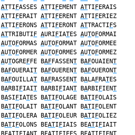
AT
TI
F
ASSES
AT
TI
F
EMENT
AT
TI
F
ERAIS
AT
TI
F
ERAIT
AT
TI
F
ERENT
AT
TI
F
ERIEZ
AT
TI
F
ERONS
AT
TI
F
ERONT
AT
TRACTI
F
S
AT
TRIBUTI
F
A
URI
F
IA
T
ES
A
U
T
O
F
ORMAI
A
U
T
O
F
ORMAS
A
U
T
O
F
ORMAT
A
U
T
O
F
ORMEE
A
U
T
O
F
ORMER
A
U
T
O
F
ORMES
A
U
T
O
F
ORMEZ
A
U
T
OGRE
F
FE B
AF
FASSEN
T
B
AF
OUAIEN
T
B
AF
OUERAI
T
B
AF
OUEREN
T
B
AF
OUERON
T
B
AF
OUILLA
T
B
AF
RASSEN
T
B
A
LA
F
RA
T
ES
B
A
RBI
F
IAI
T
B
A
RBI
F
IAN
T
B
A
RBI
F
IEN
T
B
A
SI
F
IA
T
ES B
AT
I
F
OLAGE B
AT
I
F
OLAIS
B
AT
I
F
OLAIT B
AT
I
F
OLANT B
AT
I
F
OLENT
B
AT
I
F
OLERA B
AT
I
F
OLEUR B
AT
I
F
OLIEZ
B
AT
I
F
OLONS BE
AT
I
F
IAIS BE
AT
I
F
IAIT
BE
AT
I
F
IANT BE
AT
I
F
IEES BE
AT
I
F
IENT