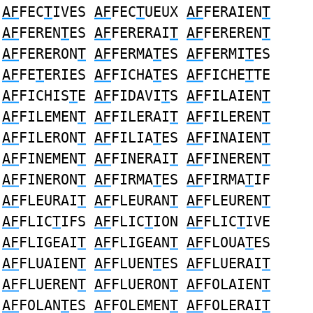
AF
FEC
T
IVES
AF
FEC
T
UEUX
AF
FERAIEN
T
AF
FEREN
T
ES
AF
FERERAI
T
AF
FEREREN
T
AF
FERERON
T
AF
FERMA
T
ES
AF
FERMI
T
ES
AF
FE
T
ERIES
AF
FICHA
T
ES
AF
FICHE
T
TE
AF
FICHIS
T
E
AF
FIDAVI
T
S
AF
FILAIEN
T
AF
FILEMEN
T
AF
FILERAI
T
AF
FILEREN
T
AF
FILERON
T
AF
FILIA
T
ES
AF
FINAIEN
T
AF
FINEMEN
T
AF
FINERAI
T
AF
FINEREN
T
AF
FINERON
T
AF
FIRMA
T
ES
AF
FIRMA
T
IF
AF
FLEURAI
T
AF
FLEURAN
T
AF
FLEUREN
T
AF
FLIC
T
IFS
AF
FLIC
T
ION
AF
FLIC
T
IVE
AF
FLIGEAI
T
AF
FLIGEAN
T
AF
FLOUA
T
ES
AF
FLUAIEN
T
AF
FLUEN
T
ES
AF
FLUERAI
T
AF
FLUEREN
T
AF
FLUERON
T
AF
FOLAIEN
T
AF
FOLAN
T
ES
AF
FOLEMEN
T
AF
FOLERAI
T