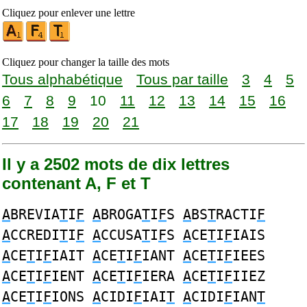
Cliquez pour enlever une lettre
Cliquez pour changer la taille des mots
Tous alphabétique
Tous par taille
3
4
5
6
7
8
9
10
11
12
13
14
15
16
17
18
19
20
21
Il y a 2502 mots de dix lettres
contenant A, F et T
A
BREVIA
T
I
F
A
BROGA
T
I
F
S
A
BS
T
RACTI
F
A
CCREDI
T
I
F
A
CCUSA
T
I
F
S
A
CE
T
I
F
IAIS
A
CE
T
I
F
IAIT
A
CE
T
I
F
IANT
A
CE
T
I
F
IEES
A
CE
T
I
F
IENT
A
CE
T
I
F
IERA
A
CE
T
I
F
IIEZ
A
CE
T
I
F
IONS
A
CIDI
F
IAI
T
A
CIDI
F
IAN
T