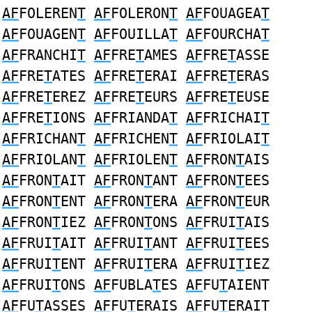
AF
FOLEREN
T
AF
FOLERON
T
AF
FOUAGEA
T
AF
FOUAGEN
T
AF
FOUILLA
T
AF
FOURCHA
T
AF
FRANCHI
T
AF
FRE
T
AMES
AF
FRE
T
ASSE
AF
FRE
T
ATES
AF
FRE
T
ERAI
AF
FRE
T
ERAS
AF
FRE
T
EREZ
AF
FRE
T
EURS
AF
FRE
T
EUSE
AF
FRE
T
IONS
AF
FRIANDA
T
AF
FRICHAI
T
AF
FRICHAN
T
AF
FRICHEN
T
AF
FRIOLAI
T
AF
FRIOLAN
T
AF
FRIOLEN
T
AF
FRON
T
AIS
AF
FRON
T
AIT
AF
FRON
T
ANT
AF
FRON
T
EES
AF
FRON
T
ENT
AF
FRON
T
ERA
AF
FRON
T
EUR
AF
FRON
T
IEZ
AF
FRON
T
ONS
AF
FRUI
T
AIS
AF
FRUI
T
AIT
AF
FRUI
T
ANT
AF
FRUI
T
EES
AF
FRUI
T
ENT
AF
FRUI
T
ERA
AF
FRUI
T
IEZ
AF
FRUI
T
ONS
AF
FUBLA
T
ES
AF
FU
T
AIENT
AF
FU
T
ASSES
AF
FU
T
ERAIS
AF
FU
T
ERAIT