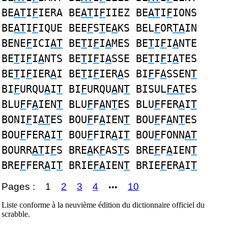
BE
AT
I
F
IERA BE
AT
I
F
IIEZ BE
AT
I
F
IONS
BE
AT
I
F
IQUE BEE
F
S
T
E
A
KS BEL
F
OR
TA
IN
BENE
F
ICI
AT
BE
T
I
F
I
A
MES BE
T
I
F
I
A
NTE
BE
T
I
F
I
A
NTS BE
T
I
F
I
A
SSE BE
T
I
F
I
A
TES
BE
T
I
F
IER
A
I BE
T
I
F
IER
A
S BI
F
F
A
SSEN
T
BI
F
URQU
A
I
T
BI
F
URQU
A
N
T
BISUL
FAT
ES
BLU
F
F
A
IEN
T
BLU
F
F
A
N
T
ES BLU
F
FER
A
I
T
BONI
F
I
AT
ES BOU
F
F
A
IEN
T
BOU
F
F
A
N
T
ES
BOU
F
FER
A
I
T
BOU
F
FIR
A
I
T
BOU
F
FONN
AT
BOURR
AT
I
F
S BRE
A
K
F
AS
T
S BRE
F
F
A
IEN
T
BRE
F
FER
A
I
T
BRIE
FA
IEN
T
BRIE
F
ER
A
I
T
Pages :
1
2
3
4
10
•••
Liste conforme à la neuvième édition du dictionnaire officiel du
scrabble.