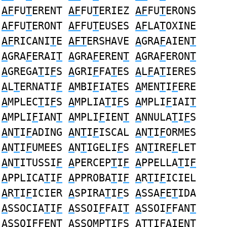
AF
FU
T
ERENT
AF
FU
T
ERIEZ
AF
FU
T
ERONS
AF
FU
T
ERONT
AF
FU
T
EUSES
AF
LA
T
OXINE
AF
RICANI
T
E
AFT
ERSHAVE
A
GRA
F
AIEN
T
A
GRA
F
ERAI
T
A
GRA
F
EREN
T
A
GRA
F
ERON
T
A
GREGA
T
I
F
S
A
GRI
F
FA
T
ES
A
L
F
A
T
IERES
A
L
T
ERNATI
F
A
MBI
F
IA
T
ES
A
MEN
T
I
F
ERE
A
MPLEC
T
I
F
S
A
MPLIA
T
I
F
S
A
MPLI
F
IAI
T
A
MPLI
F
IAN
T
A
MPLI
F
IEN
T
A
NNULA
T
I
F
S
A
N
T
I
F
ADING
A
N
T
I
F
ISCAL
A
N
T
I
F
ORMES
A
N
T
I
F
UMEES
A
N
T
IGELI
F
S
A
N
T
IRE
F
LET
A
N
T
ITUSSI
F
A
PERCEP
T
I
F
A
PPELLA
T
I
F
A
PPLICA
T
I
F
A
PPROBA
T
I
F
A
R
T
I
F
ICIEL
A
R
T
I
F
ICIER
A
SPIRA
T
I
F
S
A
SSA
F
E
T
IDA
A
SSOCIA
T
I
F
A
SSOI
F
FAI
T
A
SSOI
F
FAN
T
A
SSOI
F
FEN
T
A
SSOMP
T
I
F
S
AT
TI
F
AIENT